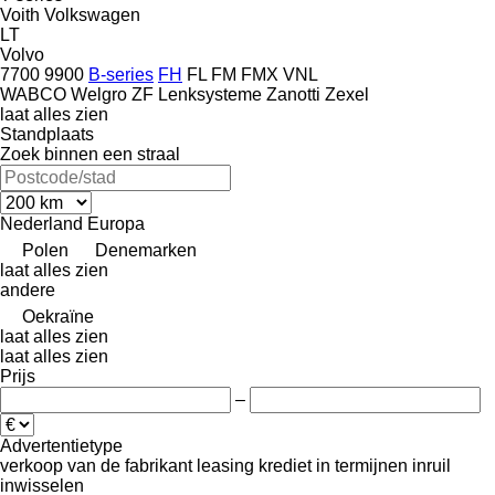
Voith
Volkswagen
LT
Volvo
7700
9900
B-series
FH
FL
FM
FMX
VNL
WABCO
Welgro
ZF Lenksysteme
Zanotti
Zexel
laat alles zien
Standplaats
Zoek binnen een straal
Nederland
Europa
Polen
Denemarken
laat alles zien
andere
Oekraïne
laat alles zien
laat alles zien
Prijs
–
Advertentietype
verkoop
van de fabrikant
leasing
krediet
in termijnen
inruil
inwisselen