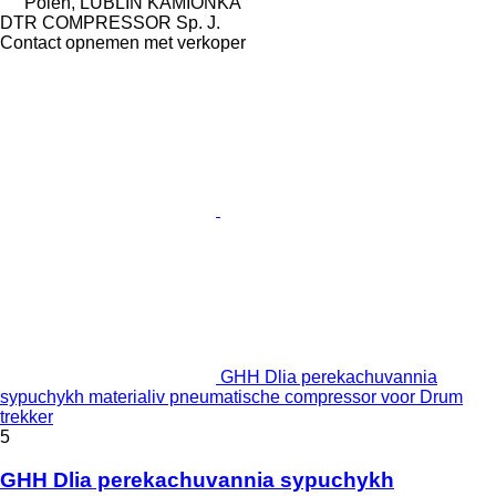
Polen, LUBLIN KAMIONKA
DTR COMPRESSOR Sp. J.
Contact opnemen met verkoper
GHH Dlia perekachuvannia
sypuchykh materialiv pneumatische compressor voor Drum
trekker
5
GHH Dlia perekachuvannia sypuchykh