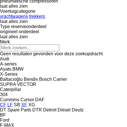
pneumatische compressoren
laat alles zien
Voertuigcategorie
vrachtwagens
trekkers
laat alles zien
Type reserveonderdeel
origineel onderdeel
laat alles zien
Merk
Geen resultaten gevonden voor deze zoekopdracht
Audi
A-series
Ayats
BMW
X-Series
Baltacıoğlu
Bendix
Bosch
Carrier
SUPRA
VECTOR
Caterpillar
304
Cummins
Cursor
DAF
CF
LF
SB
XF
XG
DT Spare Parts
DTR
Detroit Diesel
Deutz
BF
Ford
F-MAX