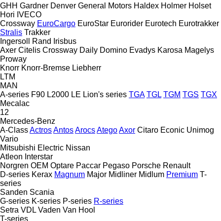
GHH
Gardner Denver
General Motors
Haldex
Holmer
Holset
Hori
IVECO
Crossway
EuroCargo
EuroStar
Eurorider
Eurotech
Eurotrakker
Stralis
Trakker
Ingersoll Rand
Irisbus
Axer
Citelis
Crossway
Daily
Domino
Evadys
Karosa
Magelys
Proway
Knorr
Knorr-Bremse
Liebherr
LTM
MAN
A-series
F90
L2000
LE
Lion's series
TGA
TGL
TGM
TGS
TGX
Mecalac
12
Mercedes-Benz
A-Class
Actros
Antos
Arocs
Atego
Axor
Citaro
Econic
Unimog
Vario
Mitsubishi Electric
Nissan
Atleon
Interstar
Norgren
OEM
Optare
Paccar
Pegaso
Porsche
Renault
D-series
Kerax
Magnum
Major
Midliner
Midlum
Premium
T-
series
Sanden
Scania
G-series
K-series
P-series
R-series
Setra
VDL
Vaden
Van Hool
T-series