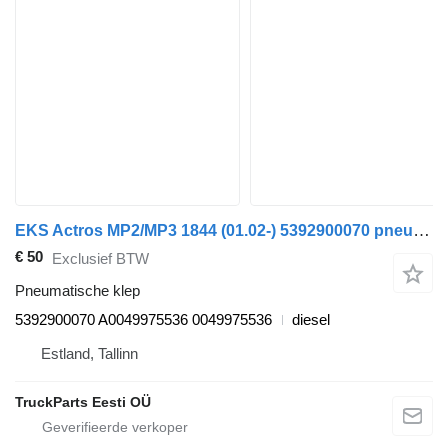
EKS Actros MP2/MP3 1844 (01.02-) 5392900070 pneumatische klep voor Mercedes-Benz Actros, Axor MP1, MP2, MP3 (1996-2014) trekker
€ 50
Exclusief BTW
Pneumatische klep
5392900070 A0049975536 0049975536
diesel
Estland, Tallinn
TruckParts Eesti OÜ