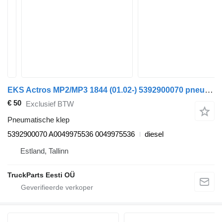
EKS Actros MP2/MP3 1844 (01.02-) 5392900070 pneumatische klep voor Mercedes-Benz Actros, Axor MP1, MP2, MP3 (1996-2014) trekker
€ 50
Exclusief BTW
Pneumatische klep
5392900070 A0049975536 0049975536
diesel
Estland, Tallinn
TruckParts Eesti OÜ