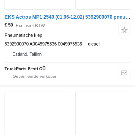
EKS Actros MP1 2540 (01.96-12.02) 5392900070 pneumatische klep voor Mercedes-Benz Actros, Axor MP1, MP2, MP3 (1996-2014) trekker
€ 50
Exclusief BTW
Pneumatische klep
5392900070 A0049975536 0049975536
diesel
Estland, Tallinn
TruckParts Eesti OÜ