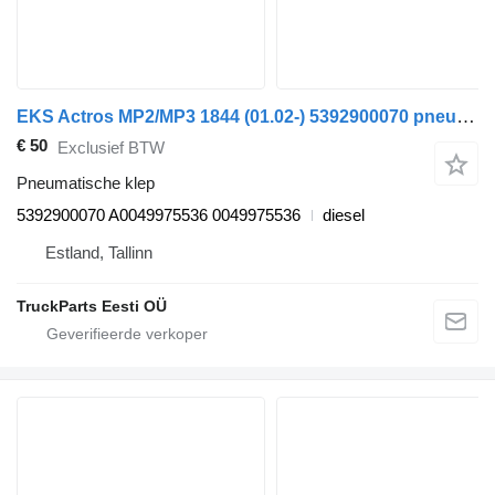
EKS Actros MP2/MP3 1844 (01.02-) 5392900070 pneumatische klep voor Mercedes-Benz Actros, Axor MP1, MP2, MP3 (1996-2014) vrachtwagen
€ 50
Exclusief BTW
Pneumatische klep
5392900070 A0049975536 0049975536
diesel
Estland, Tallinn
TruckParts Eesti OÜ