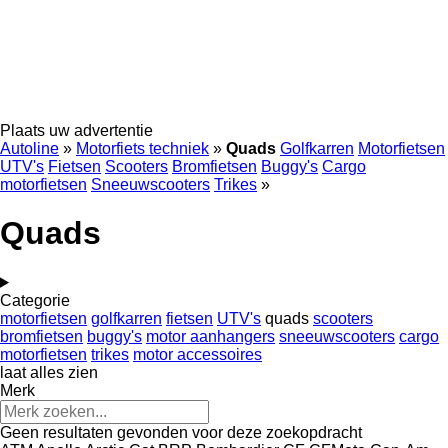
Plaats uw advertentie
Autoline
»
Motorfiets techniek
»
Quads
Golfkarren
Motorfietsen
UTV's
Fietsen
Scooters
Bromfietsen
Buggy's
Cargo
motorfietsen
Sneeuwscooters
Trikes
»
Quads
Categorie
motorfietsen
golfkarren
fietsen
UTV's
quads
scooters
bromfietsen
buggy's
motor aanhangers
sneeuwscooters
cargo
motorfietsen
trikes
motor accessoires
laat alles zien
Merk
Geen resultaten gevonden voor deze zoekopdracht