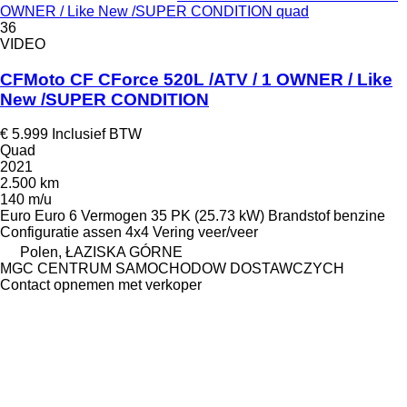
OWNER / Like New /SUPER CONDITION quad
36
VIDEO
CFMoto CF CForce 520L /ATV / 1 OWNER / Like
New /SUPER CONDITION
€ 5.999
Inclusief BTW
Quad
2021
2.500 km
140 m/u
Euro
Euro 6
Vermogen
35 PK (25.73 kW)
Brandstof
benzine
Configuratie assen
4x4
Vering
veer/veer
Polen, ŁAZISKA GÓRNE
MGC CENTRUM SAMOCHODOW DOSTAWCZYCH
Contact opnemen met verkoper