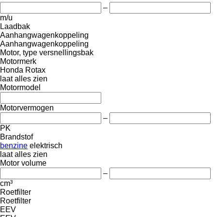
–
m/u
Laadbak
Aanhangwagenkoppeling
Aanhangwagenkoppeling
Motor, type versnellingsbak
Motormerk
Honda
Rotax
laat alles zien
Motormodel
Motorvermogen
–
PK
Brandstof
benzine
elektrisch
laat alles zien
Motor volume
–
cm³
Roetfilter
Roetfilter
EEV