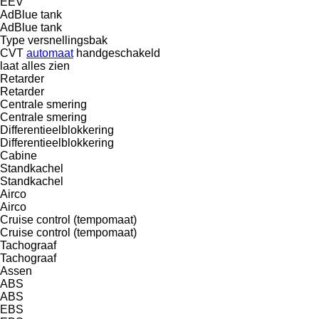
EEV
AdBlue tank
AdBlue tank
Type versnellingsbak
CVT
automaat
handgeschakeld
laat alles zien
Retarder
Retarder
Centrale smering
Centrale smering
Differentieelblokkering
Differentieelblokkering
Cabine
Standkachel
Standkachel
Airco
Airco
Cruise control (tempomaat)
Cruise control (tempomaat)
Tachograaf
Tachograaf
Assen
ABS
ABS
EBS