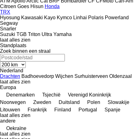
ATM
Apollo
Arctic Cat
BRP
Bombardier
CF
CFMoto
Can-Am
Citroen
Goes
Hisun
Honda
TRX
Hyosung
Kawasaki
Kayo
Kymco
Linhai
Polaris
Powerland
Segway
Snarler
Suzuki
TGB
Triton
Ultra
Yamaha
laat alles zien
Standplaats
Zoek binnen een straal
Nederland
Drachten
Badhoevedorp
Wijchen
Surhuisterveen
Oldenzaal
laat alles zien
Europa
Denemarken
Tsjechië
Verenigd Koninkrijk
Noorwegen
Zweden
Duitsland
Polen
Slowakije
Litouwen
Frankrijk
Finland
Portugal
Spanje
laat alles zien
andere
Oekraïne
laat alles zien