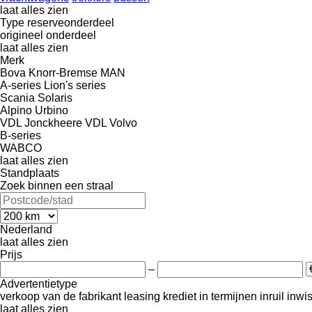
laat alles zien
Type reserveonderdeel
origineel onderdeel
laat alles zien
Merk
Bova
Knorr-Bremse
MAN
A-series
Lion's series
Scania
Solaris
Alpino
Urbino
VDL Jonckheere
VDL
Volvo
B-series
WABCO
laat alles zien
Standplaats
Zoek binnen een straal
Nederland
laat alles zien
Prijs
–
Advertentietype
verkoop
van de fabrikant
leasing
krediet
in termijnen
inruil
inwi
laat alles zien