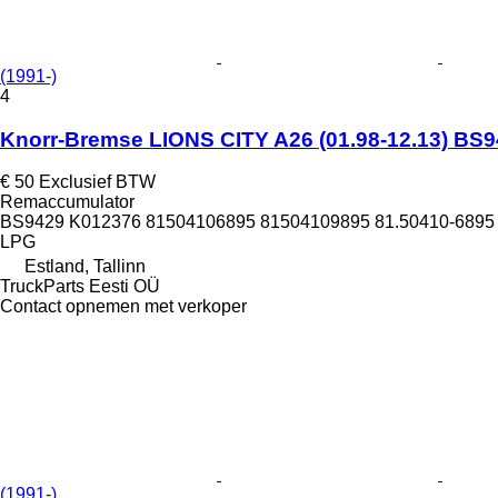
(1991-)
4
Knorr-Bremse LIONS CITY A26 (01.98-12.13) BS9
€ 50
Exclusief BTW
Remaccumulator
BS9429 K012376 81504106895 81504109895 81.50410-6895 
LPG
Estland, Tallinn
TruckParts Eesti OÜ
Contact opnemen met verkoper
(1991-)