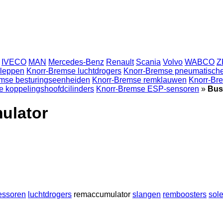
IVECO
MAN
Mercedes-Benz
Renault
Scania
Volvo
WABCO
Z
kleppen
Knorr-Bremse luchtdrogers
Knorr-Bremse pneumatisch
mse besturingseenheiden
Knorr-Bremse remklauwen
Knorr-Br
 koppelingshoofdcilinders
Knorr-Bremse ESP-sensoren
»
Bus
ulator
essoren
luchtdrogers
remaccumulator
slangen
remboosters
sol