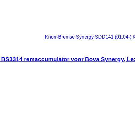
Knorr-Bremse Synergy SDD141 (01.04-) 
 BS3314 remaccumulator voor Bova Synergy, Lex