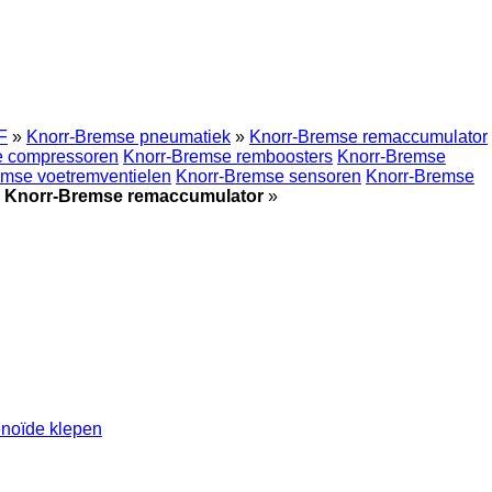
F
»
Knorr-Bremse pneumatiek
»
Knorr-Bremse remaccumulator
e compressoren
Knorr-Bremse remboosters
Knorr-Bremse
emse voetremventielen
Knorr-Bremse sensoren
Knorr-Bremse
 Knorr-Bremse remaccumulator
»
enoïde klepen