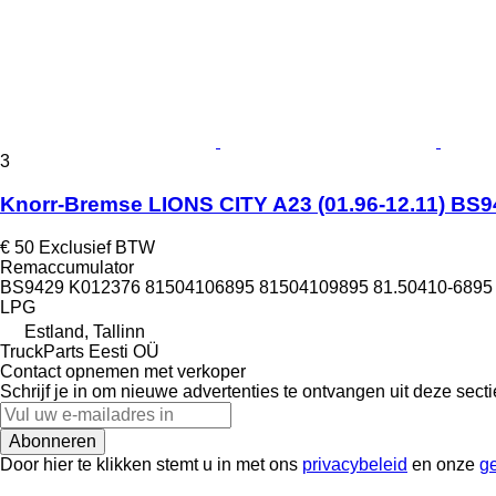
3
Knorr-Bremse LIONS CITY A23 (01.96-12.11) BS9
€ 50
Exclusief BTW
Remaccumulator
BS9429 K012376 81504106895 81504109895 81.50410-6895 
LPG
Estland, Tallinn
TruckParts Eesti OÜ
Contact opnemen met verkoper
Schrijf je in om nieuwe advertenties te ontvangen uit deze secti
Abonneren
Door hier te klikken stemt u in met ons
privacybeleid
en onze
g