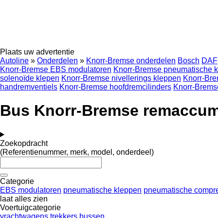
Plaats uw advertentie
Autoline
»
Onderdelen
»
Knorr-Bremse onderdelen
Bosch
DAF
Knorr-Bremse EBS modulatoren
Knorr-Bremse pneumatische 
solenoïde klepen
Knorr-Bremse nivellerings kleppen
Knorr-Bre
handremventiels
Knorr-Bremse hoofdremcilinders
Knorr-Bremse
Bus Knorr-Bremse remaccum
Zoekopdracht
(Referentienummer, merk, model, onderdeel)
Categorie
EBS modulatoren
pneumatische kleppen
pneumatische compr
laat alles zien
Voertuigcategorie
vrachtwagens
trekkers
bussen