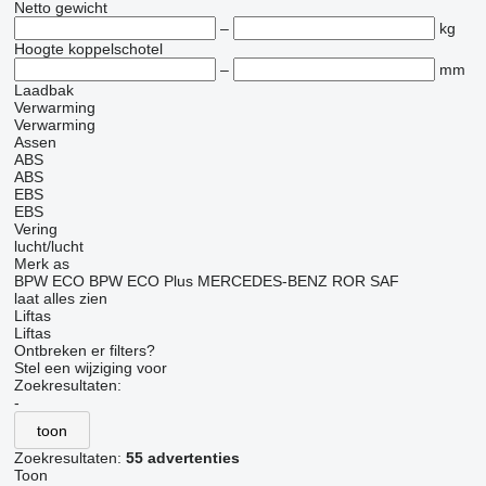
Netto gewicht
–
kg
Hoogte koppelschotel
–
mm
Laadbak
Verwarming
Verwarming
Assen
ABS
ABS
EBS
EBS
Vering
lucht/lucht
Merk as
BPW ECO
BPW ECO Plus
MERCEDES-BENZ
ROR
SAF
laat alles zien
Liftas
Liftas
Ontbreken er filters?
Stel een wijziging voor
Zoekresultaten:
-
toon
Zoekresultaten:
55 advertenties
Toon