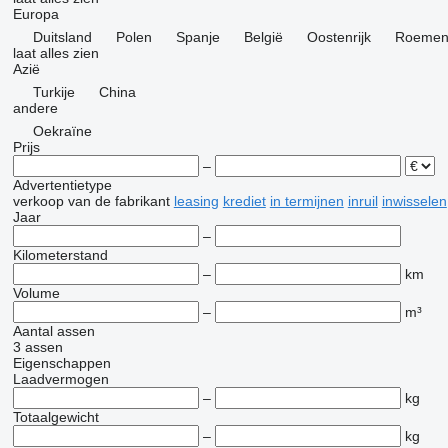
Europa
Duitsland
Polen
Spanje
België
Oostenrijk
Roemen
laat alles zien
Azië
Turkije
China
andere
Oekraïne
Prijs
–
Advertentietype
verkoop
van de fabrikant
leasing
krediet
in termijnen
inruil
inwisselen
Jaar
–
Kilometerstand
–
km
Volume
–
m³
Aantal assen
3 assen
Eigenschappen
Laadvermogen
–
kg
Totaalgewicht
–
kg