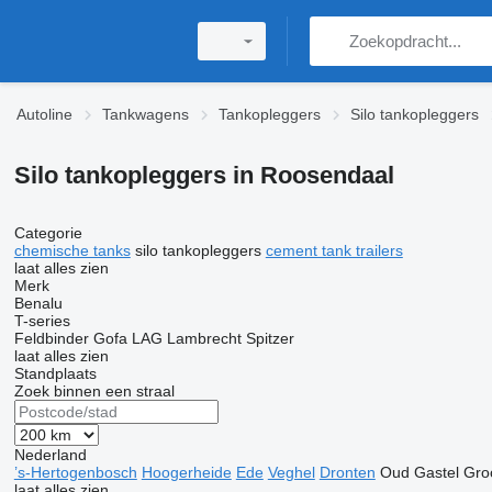
Autoline
Tankwagens
Tankopleggers
Silo tankopleggers
Silo tankopleggers in Roosendaal
Categorie
chemische tanks
silo tankopleggers
cement tank trailers
laat alles zien
Merk
Benalu
T-series
Feldbinder
Gofa
LAG
Lambrecht
Spitzer
laat alles zien
Standplaats
Zoek binnen een straal
Nederland
’s-Hertogenbosch
Hoogerheide
Ede
Veghel
Dronten
Oud Gastel
Gro
laat alles zien