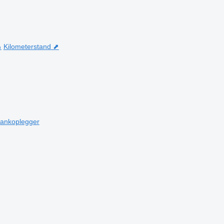
⬊
Kilometerstand ⬈
 tankoplegger