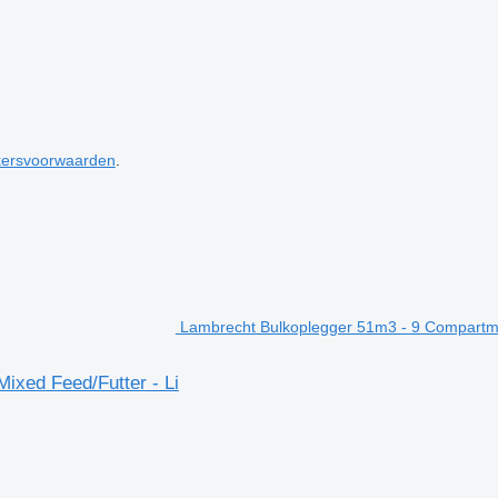
kersvoorwaarden
.
Lambrecht Bulkoplegger 51m3 - 9 Compartmen
xed Feed/Futter - Li