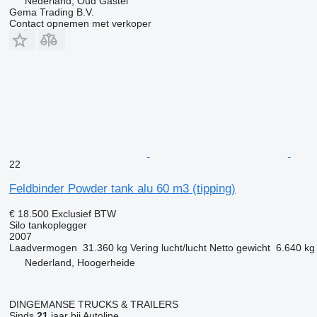
Nederland, Oud Gastel
Gema Trading B.V.
Contact opnemen met verkoper
22
Feldbinder Powder tank alu 60 m3 (tipping)
€ 18.500
Exclusief BTW
Silo tankoplegger
2007
Laadvermogen
31.360 kg
Vering
lucht/lucht
Netto gewicht
6.640 kg
Nederland, Hoogerheide
DINGEMANSE TRUCKS & TRAILERS
Sinds
21
jaar bij Autoline