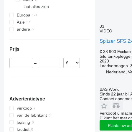
laat alles zien
Europa
Azië
Duitsland
33
andere
Polen
Turkije
VIDEO
Spanje
China
Oekraïne
Spitzer SFS 2
België
Prijs
Oostenrijk
€ 38.900
Exclusi
Silo tankoplegger
Roemenië
2020
–
Tsjechië
Laadvermogen
Frankrijk
Nederland, V
laat alles zien
BAS World
Sinds
22
jaar bij 
Contact opnemen
Advertentietype
verkoop
Verkoopt u machi
van de fabrikant
U kunt het met o
leasing
Plaats uw ad
krediet