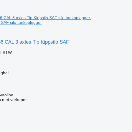
o SAF silo tankoplegger
6 CAL 3 axles Tip Kippsilo SAF
ef BTW
eghel
Autoline
 met verkoper