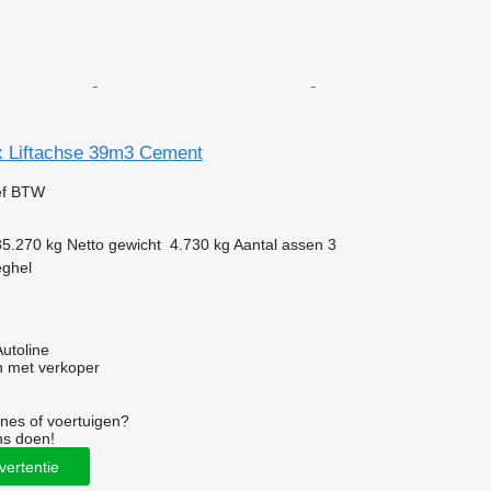
x Liftachse 39m3 Cement
ef BTW
35.270 kg
Netto gewicht
4.730 kg
Aantal assen
3
eghel
Autoline
 met verkoper
nes of voertuigen?
ns doen!
vertentie