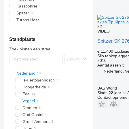
Kässbohrer
KIP
Spitzer
STB
Turbos Hoet
SK
axles Tip Kippsil
32
VIDEO
Standplaats
Spitzer SK 276
Zoek binnen een straal
€ 11.400
Exclusi
Silo tankoplegger
2010
Aantal assen
3
Nederland, V
Nederland
’s-Hertogenbosch
Hoogerheide
BAS World
Sinds
22
jaar bij 
Ede
Contact opnemen
Veghel
Dronten
Oud Gastel
Groot-Ammers
Uden