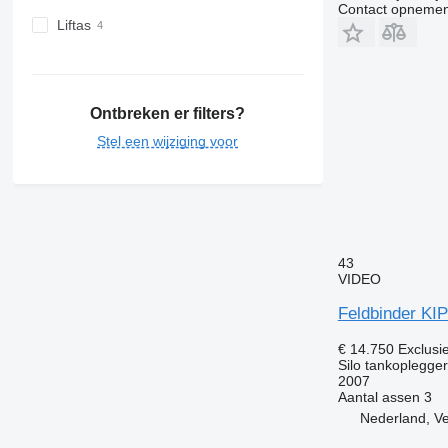
Contact opnemen
Liftas
Ontbreken er filters?
Stel een wijziging voor
43
VIDEO
Feldbinder KIP
€ 14.750
Exclusi
Silo tankoplegger
2007
Aantal assen
3
Nederland, V