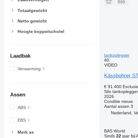
Totaalgewicht
Netto gewicht
Hoogte koppelschotel
tankoplegger
Laadbak
40
VIDEO
Verwarming
Kässbohrer ST
€ 91.400
Exclusi
Silo tankoplegger
Assen
2026
Conditie
nieuw
Aantal assen
3
ABS
Nederland, V
EBS
BAS World
Merk as
Sinds
22
jaar bij 