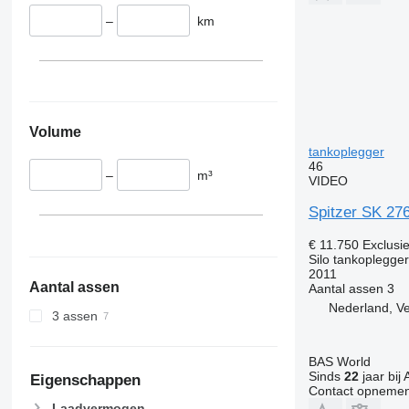
–
km
Volume
tankoplegger
46
–
m³
VIDEO
Spitzer SK 276
€ 11.750
Exclusi
Silo tankoplegger
2011
Aantal assen
Aantal assen
3
Nederland, V
3 assen
BAS World
Sinds
22
jaar bij 
Eigenschappen
Contact opnemen
Laadvermogen