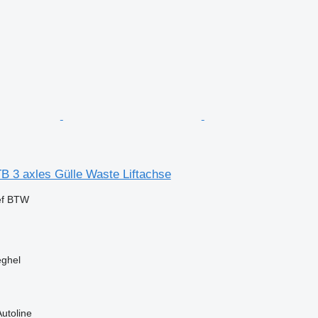
B 3 axles Gülle Waste Liftachse
ef BTW
eghel
Autoline