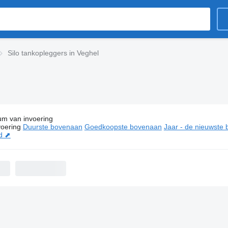
Silo tankopleggers in Veghel
um van invoering
ies:
Silo tankopleggers in Veghel
oering
Duurste bovenaan
Goedkoopste bovenaan
Jaar - de nieuwste
d ⬈