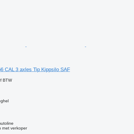
6 CAL 3 axles Tip Kippsilo SAF
ef BTW
eghel
Autoline
 met verkoper