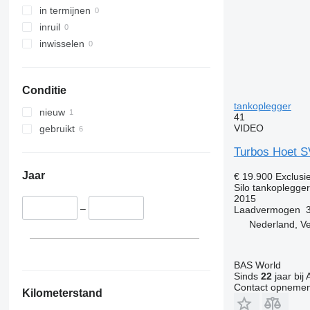
in termijnen
inruil
inwisselen
Conditie
tankoplegger
nieuw
41
VIDEO
gebruikt
Turbos Hoet S
Jaar
€ 19.900
Exclusi
Silo tankoplegger
2015
–
Laadvermogen
Nederland, V
BAS World
Sinds
22
jaar bij 
Contact opnemen
Kilometerstand