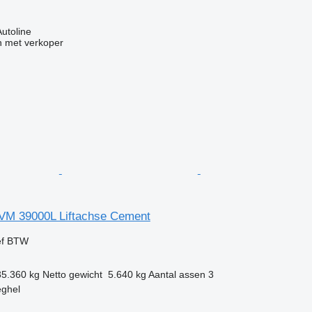
Autoline
 met verkoper
VM 39000L Liftachse Cement
ef BTW
35.360 kg
Netto gewicht
5.640 kg
Aantal assen
3
eghel