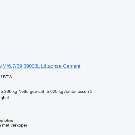
VM/6.7/39 39000L Liftachse Cement
ef BTW
35.980 kg
Netto gewicht
5.020 kg
Aantal assen
3
eghel
Autoline
 met verkoper