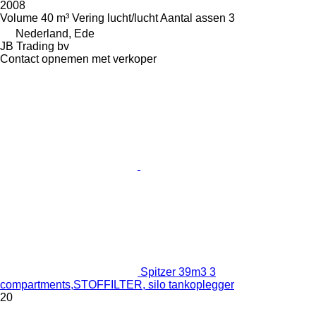
2008
Volume
40 m³
Vering
lucht/lucht
Aantal assen
3
Nederland, Ede
JB Trading bv
Contact opnemen met verkoper
Spitzer 39m3 3
compartments,STOFFILTER, silo tankoplegger
20