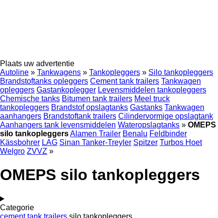
Plaats uw advertentie
Autoline
»
Tankwagens
»
Tankopleggers
»
Silo tankopleggers
Brandstoftanks opleggers
Cement tank trailers
Tankwagen
opleggers
Gastankoplegger
Levensmiddelen tankopleggers
Chemische tanks
Bitumen tank trailers
Meel truck
tankopleggers
Brandstof opslagtanks
Gastanks
Tankwagen
aanhangers
Brandstoftank trailers
Cilindervormige opslagtank
Aanhangers tank levensmiddelen
Wateropslagtanks
»
OMEPS
silo tankopleggers
Alamen Trailer
Benalu
Feldbinder
Kässbohrer
LAG
Sinan Tanker-Treyler
Spitzer
Turbos Hoet
Welgro
ZVVZ
»
OMEPS silo tankopleggers
Categorie
cement tank trailers
silo tankopleggers