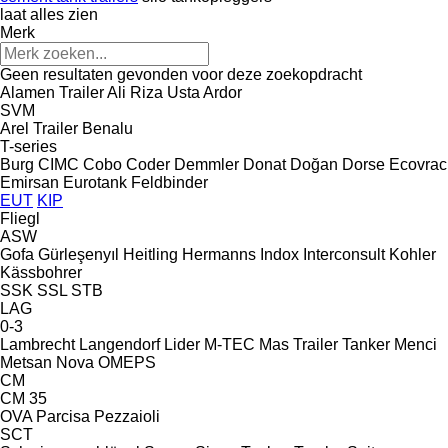
laat alles zien
Merk
Geen resultaten gevonden voor deze zoekopdracht
Alamen Trailer
Ali Riza Usta
Ardor
SVM
Arel Trailer
Benalu
T-series
Burg
CIMC
Cobo
Coder
Demmler
Donat
Doğan Dorse
Ecovrac
Emirsan
Eurotank
Feldbinder
EUT
KIP
Fliegl
ASW
Gofa
Gürleşenyıl
Heitling
Hermanns
Indox
Interconsult
Kohler
Kässbohrer
SSK
SSL
STB
LAG
0-3
Lambrecht
Langendorf
Lider
M-TEC
Mas Trailer Tanker
Menci
Metsan
Nova
OMEPS
CM
CM 35
OVA
Parcisa
Pezzaioli
SCT