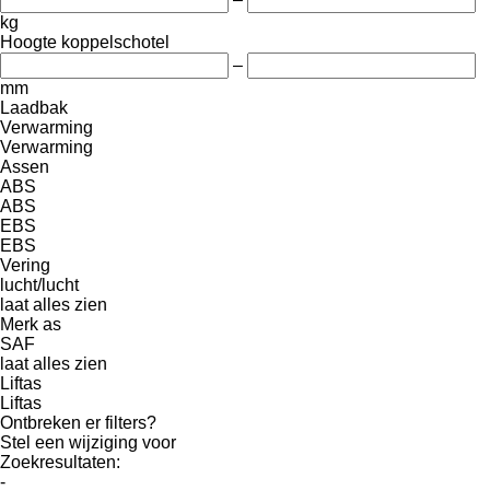
kg
Hoogte koppelschotel
–
mm
Laadbak
Verwarming
Verwarming
Assen
ABS
ABS
EBS
EBS
Vering
lucht/lucht
laat alles zien
Merk as
SAF
laat alles zien
Liftas
Liftas
Ontbreken er filters?
Stel een wijziging voor
Zoekresultaten:
-