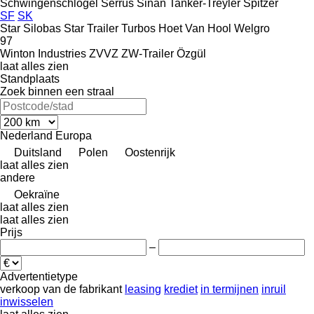
Schwingenschlögel
Serrus
Sinan Tanker-Treyler
Spitzer
SF
SK
Star Silobas
Star Trailer
Turbos Hoet
Van Hool
Welgro
97
Winton Industries
ZVVZ
ZW-Trailer
Özgül
laat alles zien
Standplaats
Zoek binnen een straal
Nederland
Europa
Duitsland
Polen
Oostenrijk
laat alles zien
andere
Oekraïne
laat alles zien
laat alles zien
Prijs
–
Advertentietype
verkoop
van de fabrikant
leasing
krediet
in termijnen
inruil
inwisselen