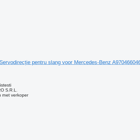
 Servodirecție pentru slang voor Mercedes-Benz A97046604
g
stesti
O S.R.L.
 met verkoper