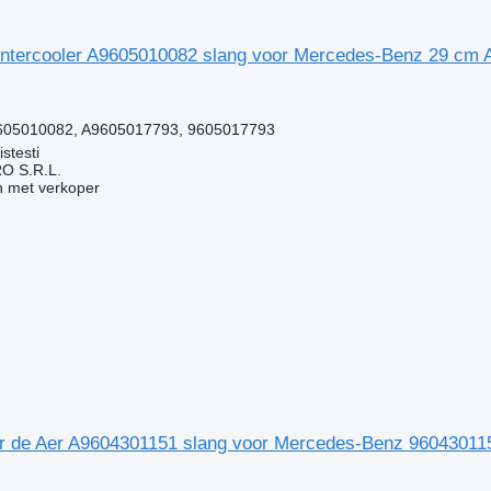
il intercooler A9605010082 slang voor Mercedes-Benz 29 c
g
605010082, A9605017793, 9605017793
stesti
O S.R.L.
 met verkoper
 de Aer A9604301151 slang voor Mercedes-Benz 960430115
g