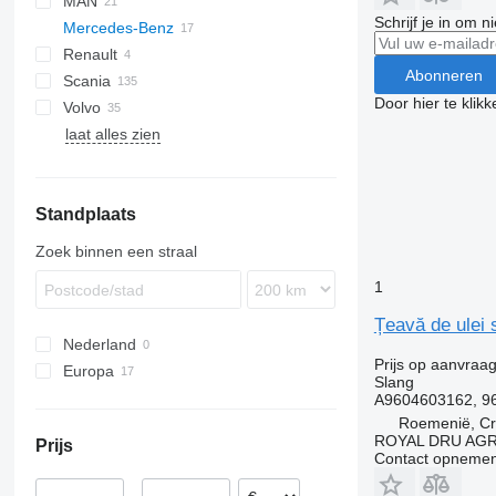
MAN
CF
EuroCargo
LTM
Schrijf je in om 
Mercedes-Benz
XD
Stralis
TGL
Renault
XF
TGM
A-Class
Canter
Cabstar
Abonneren
Scania
TGS
Actros
D-series
Door hier te klik
Volvo
TGX
Atego
P-series
Actros 1846
laat alles zien
Axor
FH
Econic
FM
FMX
Econic 2628
Standplaats
Zoek binnen een straal
1
Țeavă de ulei
Nederland
Prijs op aanvraa
Europa
Slang
Roemenië
A9604603162, 9
Roemenië, Cri
Estland
ROYAL DRU AGR
Prijs
Portugal
Contact opnemen
Polen