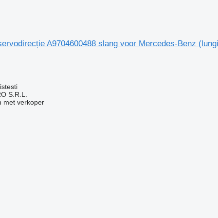
 servodirecție A9704600488 slang voor Mercedes-Benz (lun
g
stesti
O S.R.L.
 met verkoper