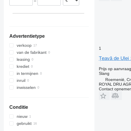
–
Denemarken
België
Advertentietype
verkoop
1
van de fabrikant
Țeavă de Ulei
leasing
krediet
Prijs op aanvraa
Slang
in termijnen
Roemenië, Cri
inruil
ROYAL DRU AGR
inwisselen
Contact opnemen
Conditie
nieuw
gebruikt