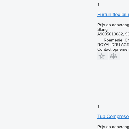
1
Furtun flexib
Prijs op aanvraa
Slang
A9605010082, 9
Roemenië, Cri
ROYAL DRU AGR
Contact opnemen
1
Tub Compresor
Prijs op aanvraa