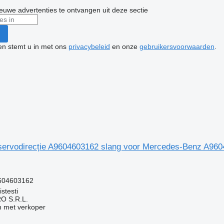
nieuwe advertenties te ontvangen uit deze sectie
ken stemt u in met ons
privacybeleid
en onze
gebruikersvoorwaarden
.
 servodirecție A9604603162 slang voor Mercedes-Benz A9
g
604603162
stesti
O S.R.L.
 met verkoper