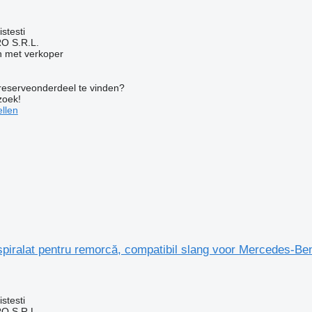
stesti
O S.R.L.
 met verkoper
 reserveonderdeel te vinden?
zoek!
llen
spiralat pentru remorcă, compatibil slang voor Mercedes-B
g
stesti
O S.R.L.