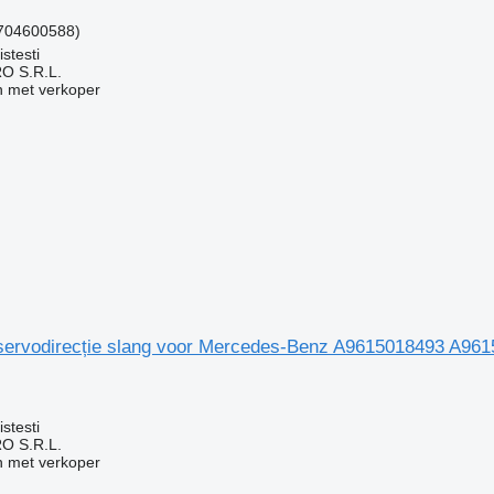
704600588)
stesti
O S.R.L.
 met verkoper
 servodirecție slang voor Mercedes-Benz A9615018493 A9
g
stesti
O S.R.L.
 met verkoper