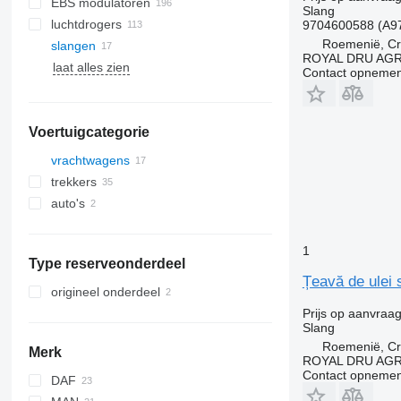
EBS modulatoren
Slang
luchtdrogers
9704600588 (A9
Roemenië, Cri
slangen
ROYAL DRU AGR
laat alles zien
Contact opnemen
Voertuigcategorie
vrachtwagens
trekkers
auto's
1
Type reserveonderdeel
Țeavă de ulei
origineel onderdeel
Prijs op aanvraa
Slang
Roemenië, Cri
Merk
ROYAL DRU AGR
Contact opnemen
DAF