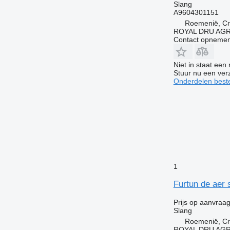
Slang
A9604301151
Roemenië, Cri
ROYAL DRU AGR
Contact opnemen
Niet in staat een
Stuur nu een ver
Onderdelen beste
1
Furtun de aer 
Prijs op aanvraa
Slang
Roemenië, Cri
ROYAL DRU AGR