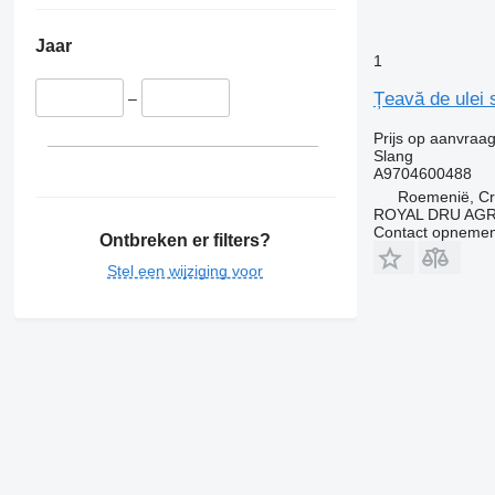
Jaar
1
Țeavă de ulei
–
Prijs op aanvraa
Slang
A9704600488
Roemenië, Cri
ROYAL DRU AGR
Contact opnemen
Ontbreken er filters?
Stel een wijziging voor