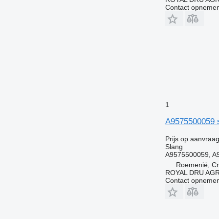
Contact opnemen
1
A9575500059 
Prijs op aanvraa
Slang
A9575500059, A
Roemenië, Cri
ROYAL DRU AGR
Contact opnemen