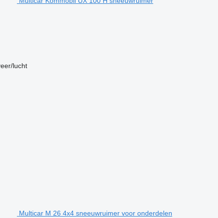
Multicar Kommobil UX 100 H sneeuwruimer
eer/lucht
Multicar M 26 4x4 sneeuwruimer voor onderdelen