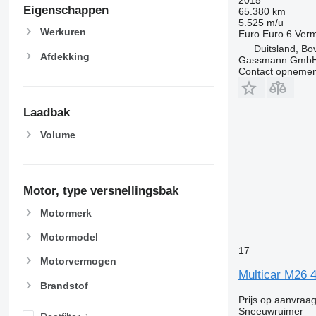
Eigenschappen
65.380 km
5.525 m/u
Werkuren
Euro
Euro 6
Ver
Duitsland, B
Afdekking
Gassmann Gmb
Contact opnemen
Laadbak
Volume
Motor, type versnellingsbak
Motormerk
Motormodel
17
Motorvermogen
Multicar M26 
Brandstof
Prijs op aanvraa
Sneeuwruimer