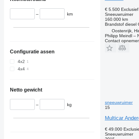
€ 5.500
Exclusie
–
km
Sneeuwruimer
160.000 km
Brandstof
diesel
Oostenrijk, H
Philipp Meindl –
Contact opnemen
Configuratie assen
4x2
4x4
Netto gewicht
sneeuwruimer
–
kg
15
Multicar Ander
€ 49.000
Exclusi
Sneeuwruimer
2015