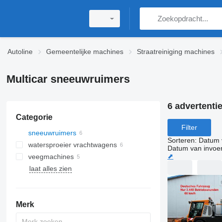
Autoline
Gemeentelijke machines
Straatreiniging machines
Multicar sneeuwruimers
6 advertenti
Categorie
Filter
sneeuwruimers
Sorteren
:
Datum 
watersproeier vrachtwagens
Datum van invoe
⬈
veegmachines
laat alles zien
Merk