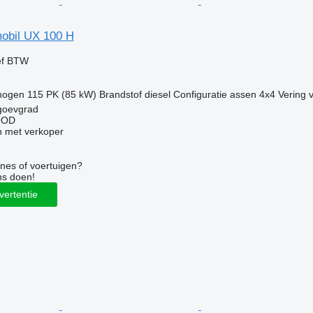
obil UX 100 H
ef BTW
mogen
115 PK (85 kW)
Brandstof
diesel
Configuratie assen
4x4
Vering
v
agoevgrad
OOD
 met verkoper
nes of voertuigen?
ns doen!
vertentie