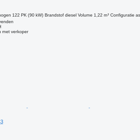
mogen
122 PK (90 kW)
Brandstof
diesel
Volume
1,22 m³
Configuratie a
ovenden
H
 met verkoper
43
g