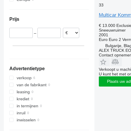
33
Bulgarije
Duitsland
Multicar Komm
Prijs
Italië
€ 13.000
Exclusi
Oostenrijk
Sneeuwruimer
–
2001
Euro
Euro 2
Ver
Bulgarije, Bl
ALEX TRUCK E
Contact opnemen
Advertentietype
Verkoopt u machi
U kunt het met o
verkoop
Plaats uw ad
van de fabrikant
leasing
krediet
in termijnen
inruil
inwisselen