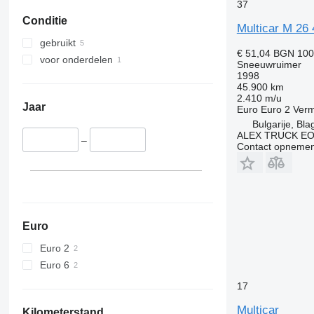
37
Conditie
Multicar M 26
gebruikt
€ 51,04
BGN 100
voor onderdelen
Sneeuwruimer
1998
45.900 km
2.410 m/u
Jaar
Euro
Euro 2
Ver
Bulgarije, Bl
ALEX TRUCK E
–
Contact opnemen
Euro
Euro 2
Euro 6
17
Multicar
Kilometerstand