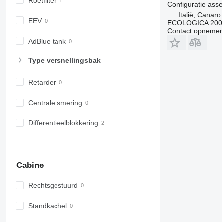
Roetfilter
Configuratie ass
Italië, Canaro
EEV
ECOLOGICA 2000 
Contact opnemen
AdBlue tank
Type versnellingsbak
Retarder
Centrale smering
Differentieelblokkering
Cabine
Rechtsgestuurd
Standkachel