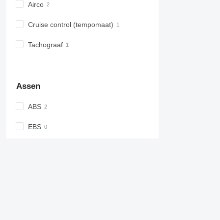
Airco
Cruise control (tempomaat)
Tachograaf
Assen
ABS
EBS
Vering
Aantal assen
Liftas