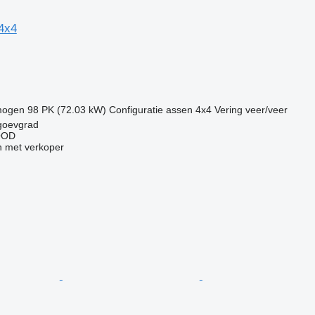
 4x4
mogen
98 PK (72.03 kW)
Configuratie assen
4x4
Vering
veer/veer
agoevgrad
OOD
 met verkoper