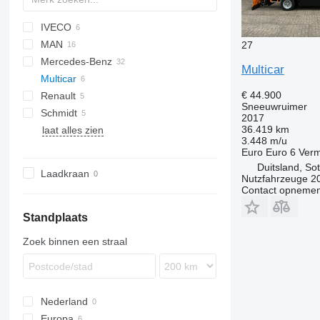
IVECO
D-series
CF
3542D
ST
MAN
LF
65053
A-series
27
Mercedes-Benz
L2000
Multicar
Multicar
TGA
Actros
€ 44.900
Renault
TGM
Arocs
M-series
Sneeuwruimer
Schmidt
TGS
Atego
K-series
M 26
2017
36.419 km
laat alles zien
Axor
Kerax
E-series
FH
3.448 m/u
Unimog
FM
Euro
Euro 6
Ver
Duitsland, So
Laadkraan
Nutzfahrzeuge 
Contact opnemen
Standplaats
Zoek binnen een straal
Nederland
Europa