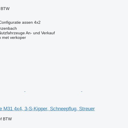
f BTW
Configuratie assen
4x2
inzenbach
 Nutzfahrzeuge An- und Verkauf
 met verkoper
e M31 4x4, 3-S-Kipper, Schneepflug, Streuer
ef BTW