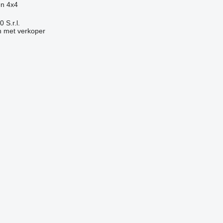
en
4x4
S.r.l.
 met verkoper