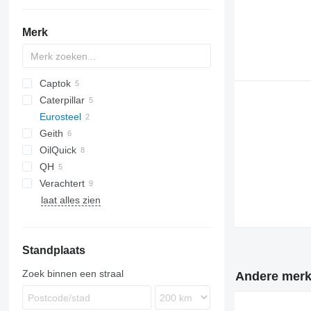
Merk
Captok
QA
X-Series
Caterpillar
CK
Eurosteel
313
Geith
OilQuick
Eurotrakker
SK
QH
OQ
Verachtert
laat alles zien
CW
EC
FH
Standplaats
Zoek binnen een straal
Andere merke