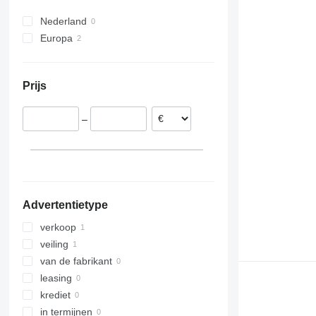
Nederland
Europa
Italië
Duitsland
Prijs
–
Advertentietype
verkoop
veiling
van de fabrikant
leasing
krediet
in termijnen