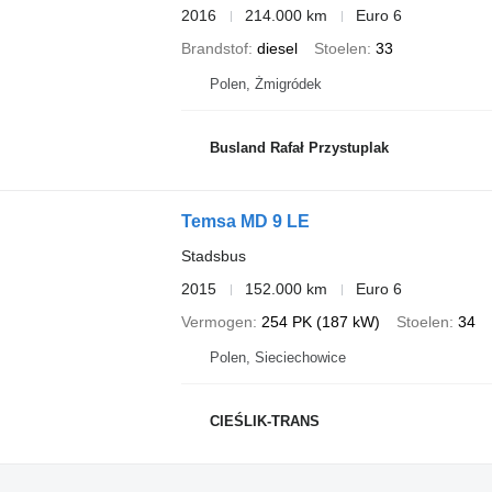
2016
214.000 km
Euro 6
Brandstof
diesel
Stoelen
33
Polen, Żmigródek
Busland Rafał Przystuplak
Temsa MD 9 LE
Stadsbus
2015
152.000 km
Euro 6
Vermogen
254 PK (187 kW)
Stoelen
34
Polen, Sieciechowice
CIEŚLIK-TRANS