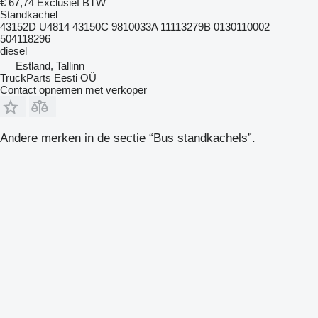
€ 67,74
Exclusief BTW
Standkachel
43152D U4814 43150C 9810033A 11113279B 0130110002
504118296
diesel
Estland, Tallinn
TruckParts Eesti OÜ
Contact opnemen met verkoper
Andere merken in de sectie “Bus standkachels”.