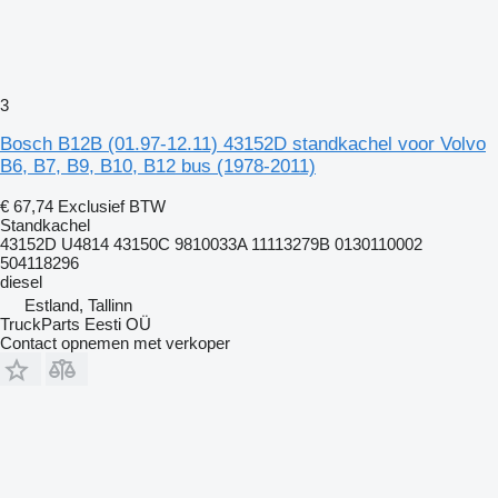
3
Bosch B12B (01.97-12.11) 43152D standkachel voor Volvo
B6, B7, B9, B10, B12 bus (1978-2011)
€ 67,74
Exclusief BTW
Standkachel
43152D U4814 43150C 9810033A 11113279B 0130110002
504118296
diesel
Estland, Tallinn
TruckParts Eesti OÜ
Contact opnemen met verkoper