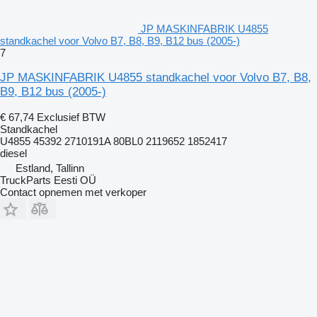
JP MASKINFABRIK U4855
standkachel voor Volvo B7, B8, B9, B12 bus (2005-)
7
JP MASKINFABRIK U4855 standkachel voor Volvo B7, B8,
B9, B12 bus (2005-)
€ 67,74
Exclusief BTW
Standkachel
U4855 45392 2710191A 80BL0 2119652 1852417
diesel
Estland, Tallinn
TruckParts Eesti OÜ
Contact opnemen met verkoper