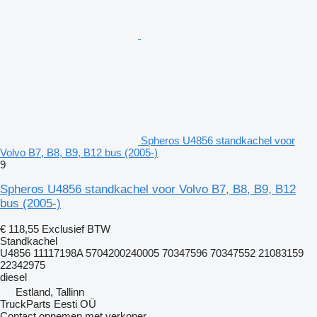
Spheros U4856 standkachel voor
Volvo B7, B8, B9, B12 bus (2005-)
9
Spheros U4856 standkachel voor Volvo B7, B8, B9, B12
bus (2005-)
€ 118,55
Exclusief BTW
Standkachel
U4856 11117198A 5704200240005 70347596 70347552 21083159
22342975
diesel
Estland, Tallinn
TruckParts Eesti OÜ
Contact opnemen met verkoper