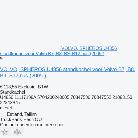
VOLVO, SPHEROS U4856
standkachel voor Volvo B7, B8, B9, B12 bus (2005-)
9
VOLVO, SPHEROS U4856 standkachel voor Volvo B7, B8,
B9, B12 bus (2005-)
€ 118,55
Exclusief BTW
Standkachel
U4856 11117198A 5704200240005 70347596 70347552 21083159
22342975
diesel
Estland, Tallinn
TruckParts Eesti OÜ
Contact opnemen met verkoper