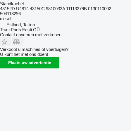
Standkachel
43152D U4814 43150C 9810033A 11113279B 0130110002
504118296
diesel
Estland, Tallinn
TruckParts Eesti OÜ
Contact opnemen met verkoper
Verkoopt u machines of voertuigen?
U kunt het met ons doen!
Plaats uw advertentie