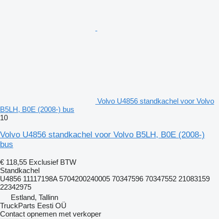
Volvo U4856 standkachel voor Volvo
B5LH, B0E (2008-) bus
10
Volvo U4856 standkachel voor Volvo B5LH, B0E (2008-)
bus
€ 118,55
Exclusief BTW
Standkachel
U4856 11117198A 5704200240005 70347596 70347552 21083159
22342975
Estland, Tallinn
TruckParts Eesti OÜ
Contact opnemen met verkoper