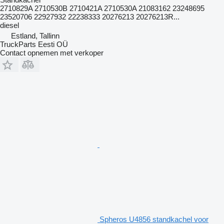
2710829A 2710530B 2710421A 2710530A 21083162 23248695
23520706 22927932 22238333 20276213 20276213R...
diesel
Estland, Tallinn
TruckParts Eesti OÜ
Contact opnemen met verkoper
Spheros U4856 standkachel voor