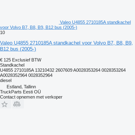
Valeo U4855 2710185A standkachel
voor Volvo B7, B8, B9, B12 bus (2005-)
10
Valeo U4855 2710185A standkachel voor Volvo B7, B8, B9,
B12 bus (2005-)
€ 125
Exclusief BTW
Standkachel
U4855 2710185A 13210432 2607609 A0028353264 0028353264
A0028352964 0028352964
diesel
Estland, Tallinn
TruckParts Eesti OÜ
Contact opnemen met verkoper