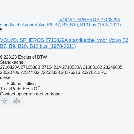
VOLVO, SPHEROS 2710829A
standkachel voor Volvo B6, B7, B9, B10, B12 bus (1978-2011)
5
VOLVO, SPHEROS 2710829A standkachel voor Volvo B6,
B7, B9, B10, B12 bus (1978-2011)
€ 228,23
Exclusief BTW
Standkachel
2710829A 2710530B 2710421A 2710530A 21083162 23248695
23520706 22927932 22238333 20276213 20276213R...
diesel
Estland, Tallinn
TruckParts Eesti OÜ
Contact opnemen met verkoper