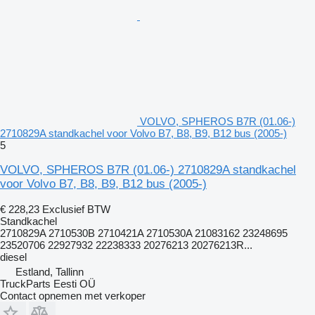
VOLVO, SPHEROS B7R (01.06-)
2710829A standkachel voor Volvo B7, B8, B9, B12 bus (2005-)
5
VOLVO, SPHEROS B7R (01.06-) 2710829A standkachel
voor Volvo B7, B8, B9, B12 bus (2005-)
€ 228,23
Exclusief BTW
Standkachel
2710829A 2710530B 2710421A 2710530A 21083162 23248695
23520706 22927932 22238333 20276213 20276213R...
diesel
Estland, Tallinn
TruckParts Eesti OÜ
Contact opnemen met verkoper