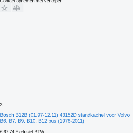
Contact opnemen met verkoper
3
Bosch B12B (01.97-12.11) 43152D standkachel voor Volvo
B6, B7, B9, B10, B12 bus (1978-2011)
€ 67,74
Exclusief BTW