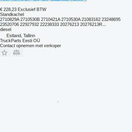
€ 228,23
Exclusief BTW
Standkachel
2710829A 2710530B 2710421A 2710530A 21083162 23248695
23520706 22927932 22238333 20276213 20276213R...
diesel
Estland, Tallinn
TruckParts Eesti OÜ
Contact opnemen met verkoper