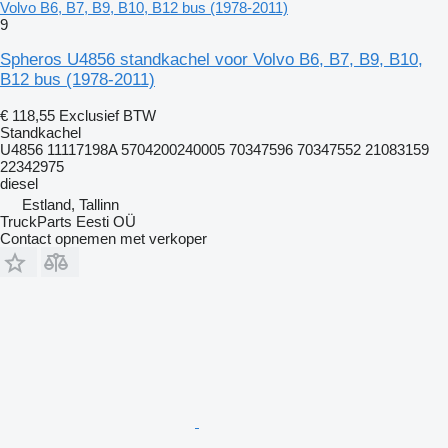
Volvo B6, B7, B9, B10, B12 bus (1978-2011)
9
Spheros U4856 standkachel voor Volvo B6, B7, B9, B10,
B12 bus (1978-2011)
€ 118,55
Exclusief BTW
Standkachel
U4856 11117198A 5704200240005 70347596 70347552 21083159
22342975
diesel
Estland, Tallinn
TruckParts Eesti OÜ
Contact opnemen met verkoper