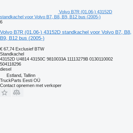
Volvo B7R (01.06-) 43152D
standkachel voor Volvo B7, B8, B9, B12 bus (2005-)
6
Volvo B7R (01.06-) 43152D standkachel voor Volvo B7, B8,
B9, B12 bus (2005-)
€ 67,74
Exclusief BTW
Standkachel
43152D U4814 43150C 9810033A 11113279B 0130110002
504118296
diesel
Estland, Tallinn
TruckParts Eesti OÜ
Contact opnemen met verkoper