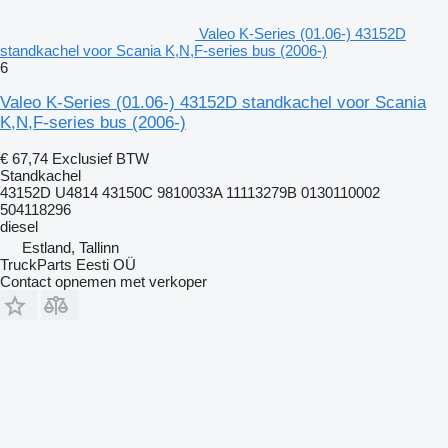
Valeo K-Series (01.06-) 43152D
standkachel voor Scania K,N,F-series bus (2006-)
6
Valeo K-Series (01.06-) 43152D standkachel voor Scania
K,N,F-series bus (2006-)
€ 67,74
Exclusief BTW
Standkachel
43152D U4814 43150C 9810033A 11113279B 0130110002
504118296
diesel
Estland, Tallinn
TruckParts Eesti OÜ
Contact opnemen met verkoper