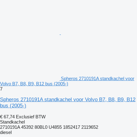
Spheros 2710191A standkachel voor
Volvo B7, B8, B9, B12 bus (2005-)
7
Spheros 2710191A standkachel voor Volvo B7, B8, B9, B12
bus (2005-)
€ 67,74
Exclusief BTW
Standkachel
2710191A 45392 80BL0 U4855 1852417 2119652
diesel