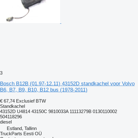
3
Bosch B12B (01.97-12.11) 43152D standkachel voor Volvo
B6, B7, B9, B10, B12 bus (1978-2011)
€ 67,74
Exclusief BTW
Standkachel
43152D U4814 43150C 9810033A 11113279B 0130110002
504118296
diesel
Estland, Tallinn
TruckParts Eesti OÜ