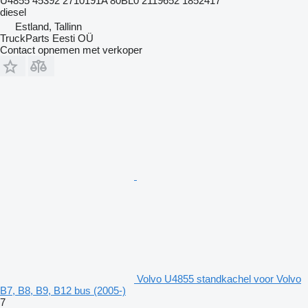
U4855 45392 2710191A 80BL0 2119652 1852417
diesel
Estland, Tallinn
TruckParts Eesti OÜ
Contact opnemen met verkoper
Volvo U4855 standkachel voor Volvo
B7, B8, B9, B12 bus (2005-)
7