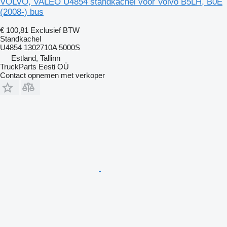
VOLVO, VALEO U4854 standkachel voor Volvo B5LH, B0E
(2008-) bus
€ 100,81
Exclusief BTW
Standkachel
U4854 1302710A 5000S
Estland, Tallinn
TruckParts Eesti OÜ
Contact opnemen met verkoper