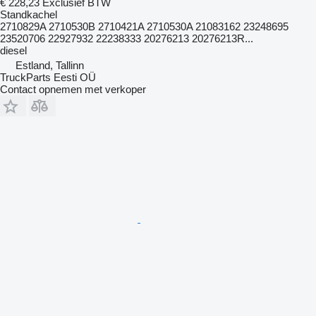
€ 228,23
Exclusief BTW
Standkachel
2710829A 2710530B 2710421A 2710530A 21083162 23248695
23520706 22927932 22238333 20276213 20276213R...
diesel
Estland, Tallinn
TruckParts Eesti OÜ
Contact opnemen met verkoper