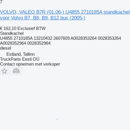
7
VOLVO, VALEO B7R (01.06-) U4855 2710185A standkachel
voor Volvo B7, B8, B9, B12 bus (2005-)
€ 162,10
Exclusief BTW
Standkachel
U4855 2710185A 13210432 2607609 A0028353264 0028353264
A0028352964 0028352964
diesel
Estland, Tallinn
TruckParts Eesti OÜ
Contact opnemen met verkoper