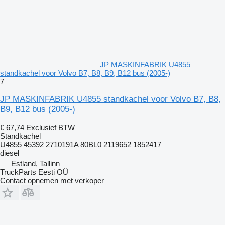
JP MASKINFABRIK U4855
standkachel voor Volvo B7, B8, B9, B12 bus (2005-)
7
JP MASKINFABRIK U4855 standkachel voor Volvo B7, B8,
B9, B12 bus (2005-)
€ 67,74
Exclusief BTW
Standkachel
U4855 45392 2710191A 80BL0 2119652 1852417
diesel
Estland, Tallinn
TruckParts Eesti OÜ
Contact opnemen met verkoper