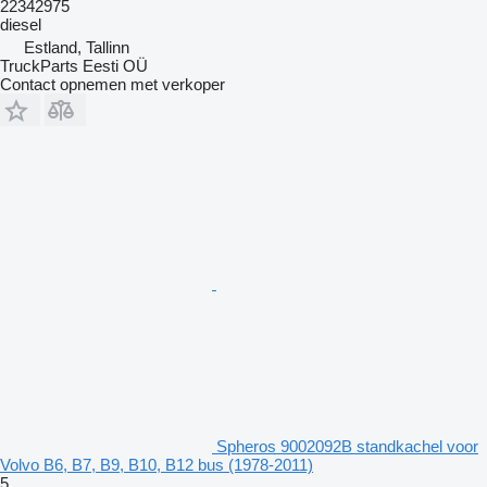
22342975
diesel
Estland, Tallinn
TruckParts Eesti OÜ
Contact opnemen met verkoper
Spheros 9002092B standkachel voor
Volvo B6, B7, B9, B10, B12 bus (1978-2011)
5