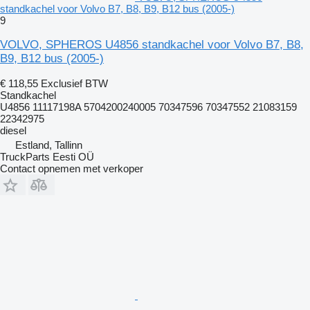
standkachel voor Volvo B7, B8, B9, B12 bus (2005-)
9
VOLVO, SPHEROS U4856 standkachel voor Volvo B7, B8,
B9, B12 bus (2005-)
€ 118,55
Exclusief BTW
Standkachel
U4856 11117198A 5704200240005 70347596 70347552 21083159
22342975
diesel
Estland, Tallinn
TruckParts Eesti OÜ
Contact opnemen met verkoper