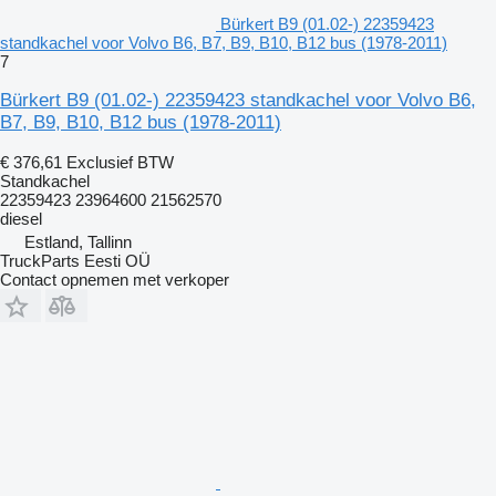
Bürkert B9 (01.02-) 22359423
standkachel voor Volvo B6, B7, B9, B10, B12 bus (1978-2011)
7
Bürkert B9 (01.02-) 22359423 standkachel voor Volvo B6,
B7, B9, B10, B12 bus (1978-2011)
€ 376,61
Exclusief BTW
Standkachel
22359423 23964600 21562570
diesel
Estland, Tallinn
TruckParts Eesti OÜ
Contact opnemen met verkoper