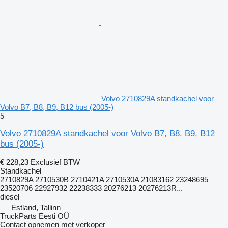
Volvo 2710829A standkachel voor
Volvo B7, B8, B9, B12 bus (2005-)
5
Volvo 2710829A standkachel voor Volvo B7, B8, B9, B12
bus (2005-)
€ 228,23
Exclusief BTW
Standkachel
2710829A 2710530B 2710421A 2710530A 21083162 23248695
23520706 22927932 22238333 20276213 20276213R...
diesel
Estland, Tallinn
TruckParts Eesti OÜ
Contact opnemen met verkoper