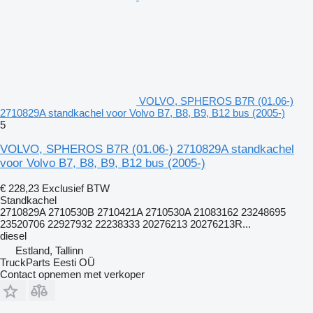
VOLVO, SPHEROS B7R (01.06-)
2710829A standkachel voor Volvo B7, B8, B9, B12 bus (2005-)
5
VOLVO, SPHEROS B7R (01.06-) 2710829A standkachel
voor Volvo B7, B8, B9, B12 bus (2005-)
€ 228,23
Exclusief BTW
Standkachel
2710829A 2710530B 2710421A 2710530A 21083162 23248695
23520706 22927932 22238333 20276213 20276213R...
diesel
Estland, Tallinn
TruckParts Eesti OÜ
Contact opnemen met verkoper