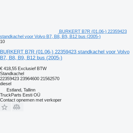
BURKERT B7R (01.06-) 22359423
standkachel voor Volvo B7, B8, B9, B12 bus (2005-)
10
BURKERT B7R (01.06-) 22359423 standkachel voor Volvo
B7, B8, B9, B12 bus (2005-)
€ 418,55
Exclusief BTW
Standkachel
22359423 23964600 21562570
diesel
Estland, Tallinn
TruckParts Eesti OÜ
Contact opnemen met verkoper