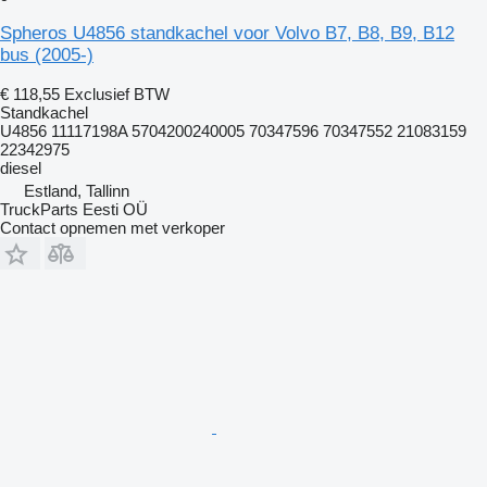
Spheros U4856 standkachel voor Volvo B7, B8, B9, B12
bus (2005-)
€ 118,55
Exclusief BTW
Standkachel
U4856 11117198A 5704200240005 70347596 70347552 21083159
22342975
diesel
Estland, Tallinn
TruckParts Eesti OÜ
Contact opnemen met verkoper