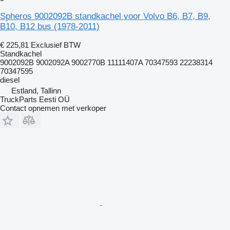
Spheros 9002092B standkachel voor Volvo B6, B7, B9,
B10, B12 bus (1978-2011)
€ 225,81
Exclusief BTW
Standkachel
9002092B 9002092A 9002770B 11111407A 70347593 22238314
70347595
diesel
Estland, Tallinn
TruckParts Eesti OÜ
Contact opnemen met verkoper