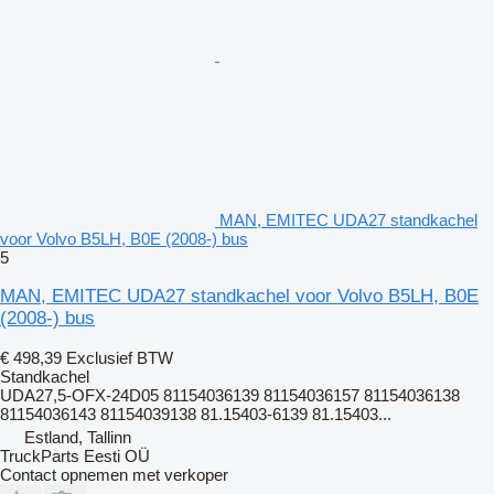
MAN, EMITEC UDA27 standkachel
voor Volvo B5LH, B0E (2008-) bus
5
MAN, EMITEC UDA27 standkachel voor Volvo B5LH, B0E
(2008-) bus
€ 498,39
Exclusief BTW
Standkachel
UDA27,5-OFX-24D05 81154036139 81154036157 81154036138
81154036143 81154039138 81.15403-6139 81.15403...
Estland, Tallinn
TruckParts Eesti OÜ
Contact opnemen met verkoper