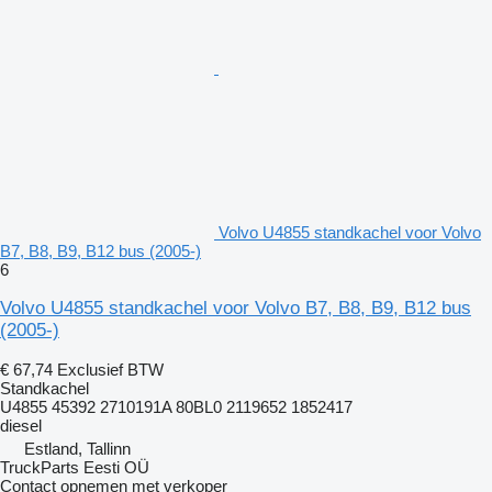
Volvo U4855 standkachel voor Volvo
B7, B8, B9, B12 bus (2005-)
6
Volvo U4855 standkachel voor Volvo B7, B8, B9, B12 bus
(2005-)
€ 67,74
Exclusief BTW
Standkachel
U4855 45392 2710191A 80BL0 2119652 1852417
diesel
Estland, Tallinn
TruckParts Eesti OÜ
Contact opnemen met verkoper