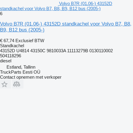
Volvo B7R (01.06-) 43152D
standkachel voor Volvo B7, B8, B9, B12 bus (2005-)
6
Volvo B7R (01.06-) 43152D standkachel voor Volvo B7, B8,
B9, B12 bus (2005-)
€ 67,74
Exclusief BTW
Standkachel
43152D U4814 43150C 9810033A 11113279B 0130110002
504118296
diesel
Estland, Tallinn
TruckParts Eesti OÜ
Contact opnemen met verkoper