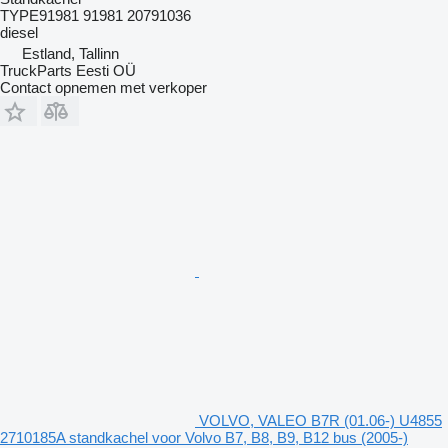
TYPE91981 91981 20791036
diesel
Estland, Tallinn
TruckParts Eesti OÜ
Contact opnemen met verkoper
VOLVO, VALEO B7R (01.06-) U4855
2710185A standkachel voor Volvo B7, B8, B9, B12 bus (2005-)