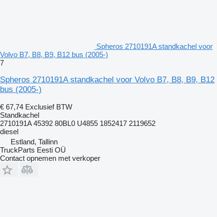
Spheros 2710191A standkachel voor
Volvo B7, B8, B9, B12 bus (2005-)
7
Spheros 2710191A standkachel voor Volvo B7, B8, B9, B12
bus (2005-)
€ 67,74
Exclusief BTW
Standkachel
2710191A 45392 80BL0 U4855 1852417 2119652
diesel
Estland, Tallinn
TruckParts Eesti OÜ
Contact opnemen met verkoper