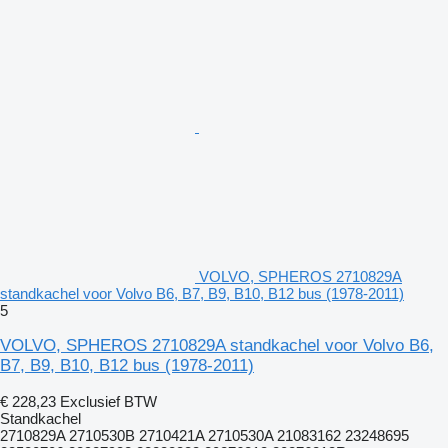
VOLVO, SPHEROS 2710829A
standkachel voor Volvo B6, B7, B9, B10, B12 bus (1978-2011)
5
VOLVO, SPHEROS 2710829A standkachel voor Volvo B6,
B7, B9, B10, B12 bus (1978-2011)
€ 228,23
Exclusief BTW
Standkachel
2710829A 2710530B 2710421A 2710530A 21083162 23248695