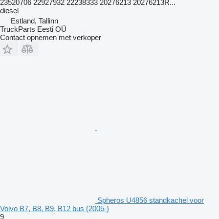
23520706 22927932 22238333 20276213 20276213R...
diesel
Estland, Tallinn
TruckParts Eesti OÜ
Contact opnemen met verkoper
Spheros U4856 standkachel voor
Volvo B7, B8, B9, B12 bus (2005-)
9