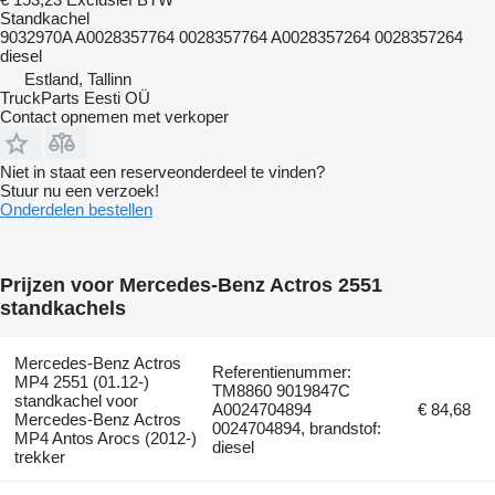
Standkachel
9032970A A0028357764 0028357764 A0028357264 0028357264
diesel
Estland, Tallinn
TruckParts Eesti OÜ
Contact opnemen met verkoper
Niet in staat een reserveonderdeel te vinden?
Stuur nu een verzoek!
Onderdelen bestellen
Prijzen voor Mercedes-Benz Actros 2551
standkachels
Mercedes-Benz Actros
Referentienummer:
MP4 2551 (01.12-)
TM8860 9019847C
standkachel voor
A0024704894
€ 84,68
Mercedes-Benz Actros
0024704894, brandstof:
MP4 Antos Arocs (2012-)
diesel
trekker