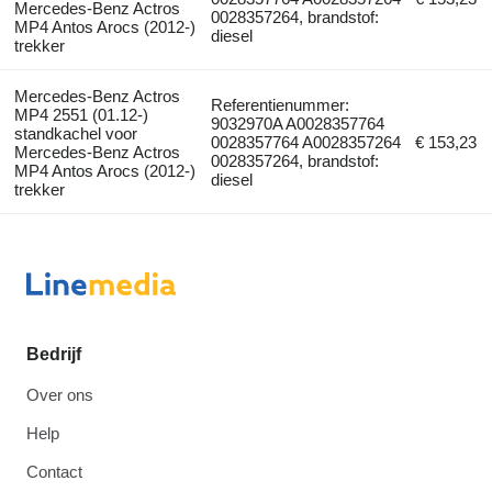
Mercedes-Benz Actros
0028357264, brandstof:
MP4 Antos Arocs (2012-)
diesel
trekker
Mercedes-Benz Actros
Referentienummer:
MP4 2551 (01.12-)
9032970A A0028357764
standkachel voor
0028357764 A0028357264
€ 153,23
Mercedes-Benz Actros
0028357264, brandstof:
MP4 Antos Arocs (2012-)
diesel
trekker
Bedrijf
Over ons
Help
Contact