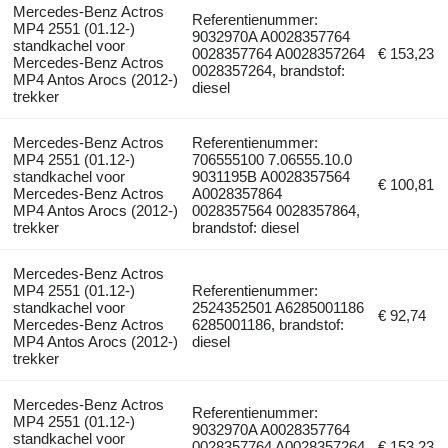
Mercedes-Benz Actros
Referentienummer:
MP4 2551 (01.12-)
9032970A A0028357764
standkachel voor
0028357764 A0028357264
€ 153,23
Mercedes-Benz Actros
0028357264, brandstof:
MP4 Antos Arocs (2012-)
diesel
trekker
Mercedes-Benz Actros
Referentienummer:
MP4 2551 (01.12-)
706555100 7.06555.10.0
standkachel voor
9031195B A0028357564
€ 100,81
Mercedes-Benz Actros
A0028357864
MP4 Antos Arocs (2012-)
0028357564 0028357864,
trekker
brandstof: diesel
Mercedes-Benz Actros
MP4 2551 (01.12-)
Referentienummer:
standkachel voor
2524352501 A6285001186
€ 92,74
Mercedes-Benz Actros
6285001186, brandstof:
MP4 Antos Arocs (2012-)
diesel
trekker
Mercedes-Benz Actros
Referentienummer:
MP4 2551 (01.12-)
9032970A A0028357764
standkachel voor
0028357764 A0028357264
€ 153,23