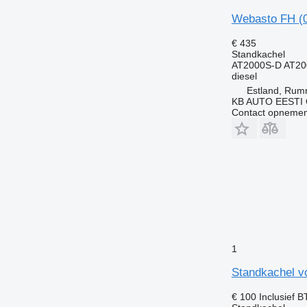
Webasto FH (0
€ 435
Standkachel
AT2000S-D AT20
diesel
Estland, Ru
KB AUTO EESTI
Contact opnemen
1
Standkachel v
€ 100
Inclusief 