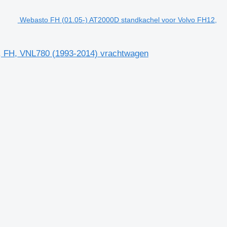
Webasto FH (01.05-) AT2000D standkachel voor Volvo FH12,
, FH, VNL780 (1993-2014) vrachtwagen