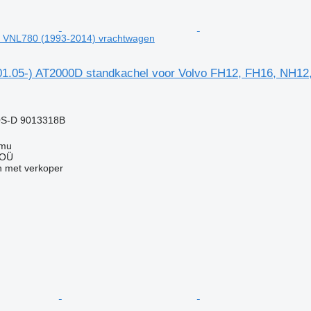
 VNL780 (1993-2014) vrachtwagen
1.05-) AT2000D standkachel voor Volvo FH12, FH16, NH12
S-D 9013318B
mmu
 OÜ
 met verkoper