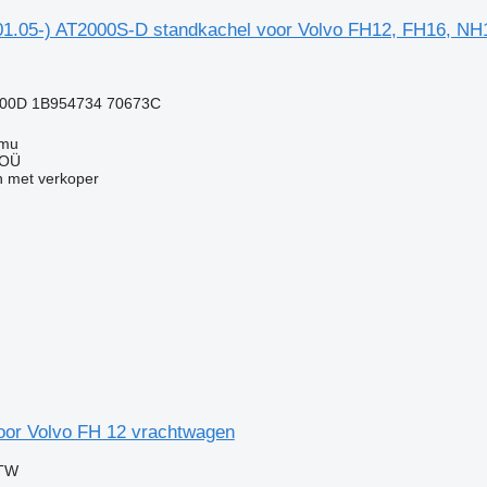
1.05-) AT2000S-D standkachel voor Volvo FH12, FH16, NH
00D 1B954734 70673C
mmu
 OÜ
 met verkoper
oor Volvo FH 12 vrachtwagen
BTW