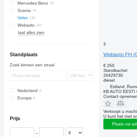
Mercedes-Benz
XF
EuroCargo
TGA
Scania
Eurotech
TGL
A-Class
Canter
Atleon
Kerax
Volvo
S-Way
TGM
Actros
Cabstar
Magnum
R-series
Webasto
Stralis
TGS
Antos
Major
A-series
laat alles zien
TGX
Arocs
Maxity
FH
Atego
Midlum
FL
FH12
3
Axor
Premium
FM
FH16
FL6
Webasto FH (0
Standplaats
MB
T-series
FMX
FH 500
FL7
FM7
Sprinter
VNL
FL10
FM12
Zoek binnen een straal
€ 250
FL12
FM 450
Standkachel
20429730
diesel
Estland, Ru
Nederland
KB AUTO EESTI
Contact opnemen
Europa
Estland
Verkoopt u machi
Roemenië
U kunt het met o
Prijs
Portugal
Plaats uw ad
–