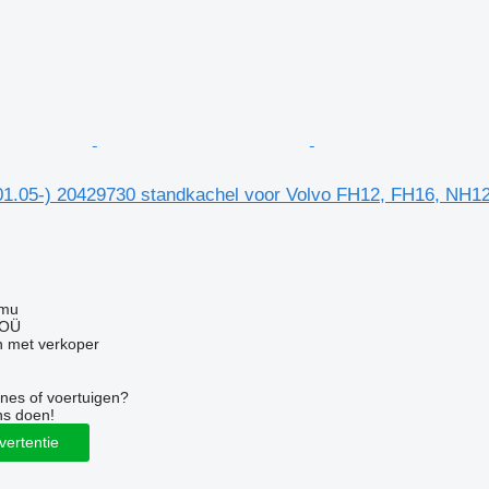
1.05-) 20429730 standkachel voor Volvo FH12, FH16, NH1
mmu
 OÜ
 met verkoper
nes of voertuigen?
ns doen!
vertentie