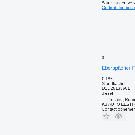
Stuur nu een ver
Onderdelen beste
3
Eberspächer F
€ 186
Standkachel
D1L 25138501
diesel
Estland, Ru
KB AUTO EESTI
Contact opnemen