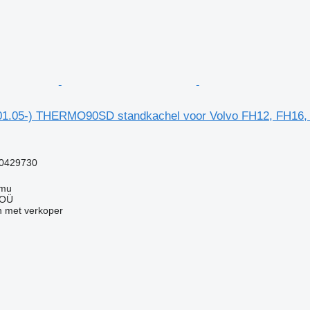
1.05-) THERMO90SD standkachel voor Volvo FH12, FH16,
0429730
mmu
 OÜ
 met verkoper