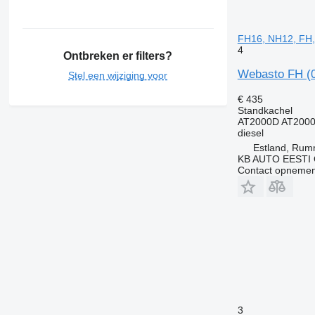
FH16, NH12, FH,
4
Ontbreken er filters?
Webasto FH (0
Stel een wijziging voor
€ 435
Standkachel
AT2000D AT2000
diesel
Estland, Ru
KB AUTO EESTI
Contact opnemen
3