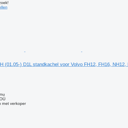
zoek!
llen
H (01.05-) D1L standkachel voor Volvo FH12, FH16, NH12,
mmu
 OÜ
 met verkoper