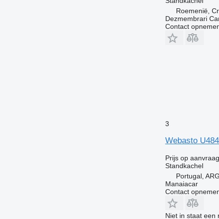
Standkachel
Roemenië, Cr
Dezmembrari Cam
Contact opnemen
3
Webasto U4846
Prijs op aanvraa
Standkachel
Portugal, A
Manaiacar
Contact opnemen
Niet in staat een