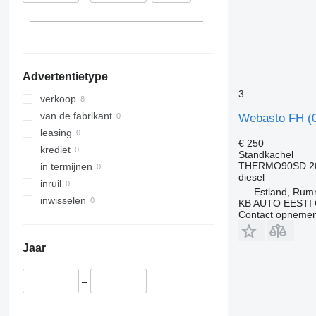
Advertentietype
3
verkoop
van de fabrikant
Webasto FH (0
leasing
€ 250
krediet
Standkachel
THERMO90SD 2
in termijnen
diesel
inruil
Estland, Ru
inwisselen
KB AUTO EESTI
Contact opnemen
Jaar
–