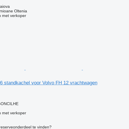
aiova
ioane Oltenia
 met verkoper
 standkachel voor Volvo FH 12 vrachtwagen
g
RGONCILHE
 met verkoper
 reserveonderdeel te vinden?