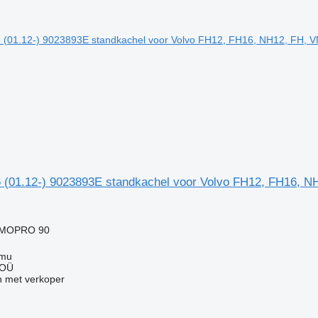
(01.12-) 9023893E standkachel voor Volvo FH12, FH16, N
RMOPRO 90
mmu
 OÜ
 met verkoper