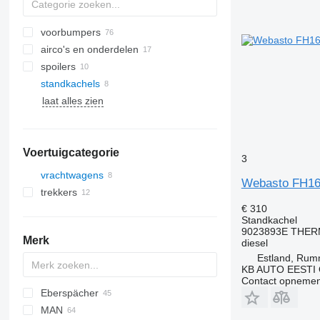
voorbumpers
airco's en onderdelen
spoilers
airco condensoren
standkachels
airconditioner slangen
laat alles zien
airconditioner compressoren
zijruiten
Voertuigcategorie
3
vrachtwagens
Webasto FH16 
trekkers
€ 310
Standkachel
9023893E THE
Merk
diesel
Estland, Ru
KB AUTO EESTI
Contact opnemen
Eberspächer
CF
AC
MAN
LF
F-MAX
Daily