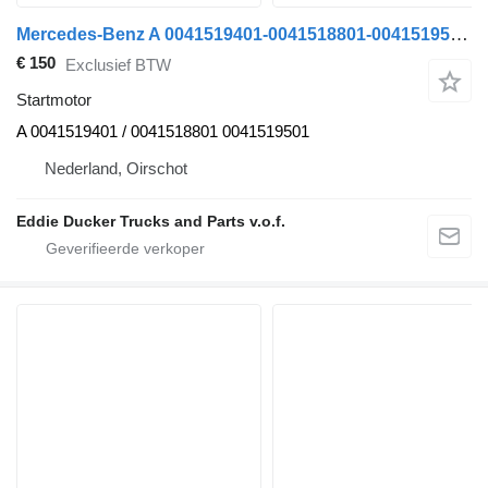
Mercedes-Benz A 0041519401-0041518801-0041519501 Starter 81392001 24V/6.2KW Re startmotor voor Mercedes-Benz ACTROS MP1 / MP2 / MP3 vrachtwagen
€ 150
Exclusief BTW
Startmotor
A 0041519401 / 0041518801 0041519501
Nederland, Oirschot
Eddie Ducker Trucks and Parts v.o.f.