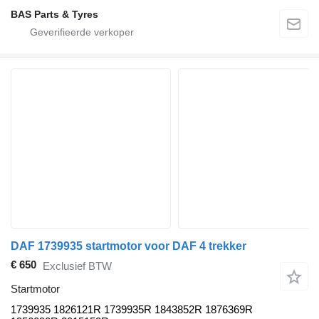
BAS Parts & Tyres
DAF 1739935 startmotor voor DAF 4 trekker
€ 650
Exclusief BTW
Startmotor
1739935 1826121R 1739935R 1843852R 1876369R