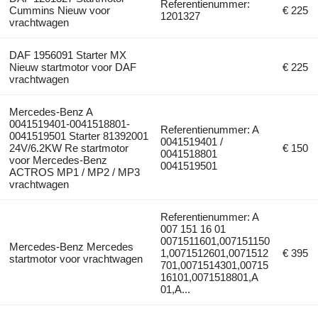
Referentienummer:
Cummins Nieuw voor
€ 225
1201327
vrachtwagen
DAF 1956091 Starter MX
Nieuw startmotor voor DAF
€ 225
vrachtwagen
Mercedes-Benz A
0041519401-0041518801-
Referentienummer: A
0041519501 Starter 81392001
0041519401 /
24V/6.2KW Re startmotor
€ 150
0041518801
voor Mercedes-Benz
0041519501
ACTROS MP1 / MP2 / MP3
vrachtwagen
Referentienummer: A
007 151 16 01
0071511601,007151150
Mercedes-Benz Mercedes
1,0071512601,0071512
€ 395
startmotor voor vrachtwagen
701,0071514301,00715
16101,0071518801,A
01,A...