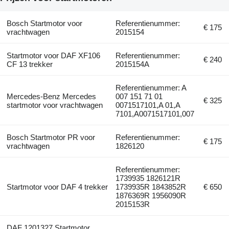
Bosch Startmotor voor
Referentienummer:
€ 175
vrachtwagen
2015154
Startmotor voor DAF XF106
Referentienummer:
€ 240
CF 13 trekker
2015154A
Referentienummer: A
Mercedes-Benz Mercedes
007 151 71 01
€ 325
startmotor voor vrachtwagen
0071517101,A 01,A
7101,A0071517101,007
Bosch Startmotor PR voor
Referentienummer:
€ 175
vrachtwagen
1826120
Referentienummer:
1739935 1826121R
Startmotor voor DAF 4 trekker
1739935R 1843852R
€ 650
1876369R 1956090R
2015153R
DAF 1201327 Startmotor