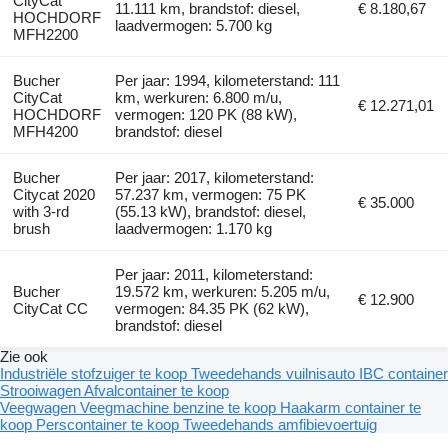
CityCat
11.111 km, brandstof: diesel,
€ 8.180,67
HOCHDORF
laadvermogen: 5.700 kg
MFH2200
Bucher
Per jaar: 1994, kilometerstand: 111
CityCat
km, werkuren: 6.800 m/u,
€ 12.271,01
HOCHDORF
vermogen: 120 PK (88 kW),
MFH4200
brandstof: diesel
Bucher
Per jaar: 2017, kilometerstand:
Citycat 2020
57.237 km, vermogen: 75 PK
€ 35.000
with 3-rd
(55.13 kW), brandstof: diesel,
brush
laadvermogen: 1.170 kg
Per jaar: 2011, kilometerstand:
Bucher
19.572 km, werkuren: 5.205 m/u,
€ 12.900
CityCat CC
vermogen: 84.35 PK (62 kW),
brandstof: diesel
Zie ook
Industriële stofzuiger te koop
Tweedehands vuilnisauto
IBC container
Strooiwagen
Afvalcontainer te koop
Veegwagen
Veegmachine benzine te koop
Haakarm container te
koop
Perscontainer te koop
Tweedehands amfibievoertuig