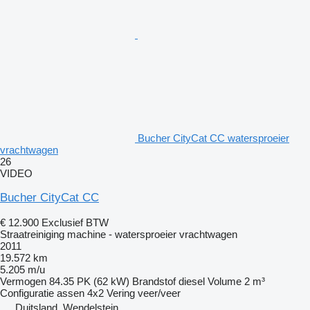
Bucher CityCat CC watersproeier
vrachtwagen
26
VIDEO
Bucher CityCat CC
€ 12.900
Exclusief BTW
Straatreiniging machine - watersproeier vrachtwagen
2011
19.572 km
5.205 m/u
Vermogen
84.35 PK (62 kW)
Brandstof
diesel
Volume
2 m³
Configuratie assen
4x2
Vering
veer/veer
Duitsland, Wendelstein