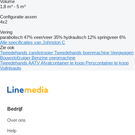
Volume
1,8 m³
-
5 m³
Configuratie assen
4x2
Vering
parabolisch
47%
veer/veer
35%
hydraulisch
12%
springveer
6%
Alle specificaties van Johnston C
Zie ook
Tweedehands zandstrooier
Tweedehands boenmachine
Veegwagen
Bouwstofzuiger
Benzine veegmachine
Tweedehands AATV
Afvalcontainer te koop
Perscontainer te koop
Vuilnisauto
Bedrijf
Over ons
Help