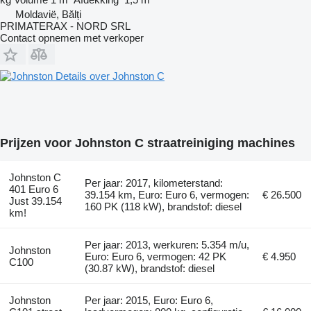
Moldavië, Bălți
PRIMATERAX - NORD SRL
Contact opnemen met verkoper
Details over Johnston C
Prijzen voor Johnston C straatreiniging machines
Johnston C
Per jaar: 2017, kilometerstand:
401 Euro 6
39.154 km, Euro: Euro 6, vermogen:
€ 26.500
Just 39.154
160 PK (118 kW), brandstof: diesel
km!
Per jaar: 2013, werkuren: 5.354 m/u,
Johnston
Euro: Euro 6, vermogen: 42 PK
€ 4.950
C100
(30.87 kW), brandstof: diesel
Johnston
Per jaar: 2015, Euro: Euro 6,