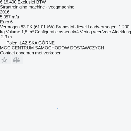
€ 19.400
Exclusief BTW
Straatreiniging machine - veegmachine
2016
5.397 m/u
Euro 6
Vermogen
83 PK (61.01 kW)
Brandstof
diesel
Laadvermogen
1.200
kg
Volume
1,8 m³
Configuratie assen
4x4
Vering
veer/veer
Afdekking
2,3 m
Polen, ŁAZISKA GÓRNE
MGC CENTRUM SAMOCHODOW DOSTAWCZYCH
Contact opnemen met verkoper