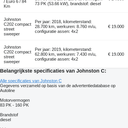
/ Euro 6 / 84
73 PK (53.66 kW), brandstof: diesel
Km
Johnston
Per jaar: 2018, kilometerstand:
C202 compact
28.700 km, werkuren: 8.760 m/u,
€ 19.000
street
configuratie assen: 4x2
sweeper
Johnston
Per jaar: 2019, kilometerstand:
C202 compact
62.800 km, werkuren: 7.430 m/u,
€ 19.000
street
configuratie assen: 4x2
sweeper
Belangrijkste specificaties van Johnston C:
Alle specificaties van Johnston C
Gegevens verzameld op basis van de advertentiedatabase op
Autoline
Motorvermogen
83 PK
-
160 PK
Brandstof
diesel