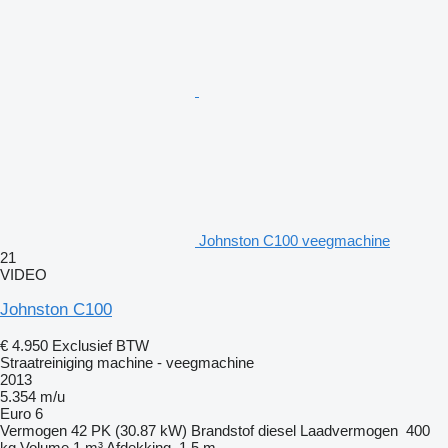
Johnston C100 veegmachine
21
VIDEO
Johnston C100
€ 4.950
Exclusief BTW
Straatreiniging machine - veegmachine
2013
5.354 m/u
Euro 6
Vermogen
42 PK (30.87 kW)
Brandstof
diesel
Laadvermogen
400
kg
Volume
1 m³
Afdekking
1,5 m