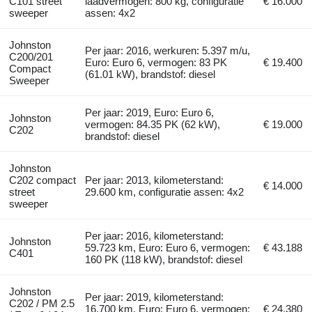
C101 street
laadvermogen: 800 kg, configuratie
€ 16.000
sweeper
assen: 4x2
Johnston
Per jaar: 2016, werkuren: 5.397 m/u,
C200/201
Euro: Euro 6, vermogen: 83 PK
€ 19.400
Compact
(61.01 kW), brandstof: diesel
Sweeper
Per jaar: 2019, Euro: Euro 6,
Johnston
vermogen: 84.35 PK (62 kW),
€ 19.000
C202
brandstof: diesel
Johnston
C202 compact
Per jaar: 2013, kilometerstand:
€ 14.000
street
29.600 km, configuratie assen: 4x2
sweeper
Per jaar: 2016, kilometerstand:
Johnston
59.723 km, Euro: Euro 6, vermogen:
€ 43.188
C401
160 PK (118 kW), brandstof: diesel
Johnston
Per jaar: 2019, kilometerstand:
C202 / PM 2.5
16.700 km, Euro: Euro 6, vermogen:
€ 24.380