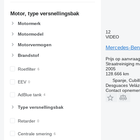
Motor, type versnellingsbak
Motormerk
12
Motormodel
VIDEO
Motorvermogen
Mercedes-Ben
Brandstof
Prijs op aanvraa
Straatreiniging 
2005
Roetfilter
128.666 km
Spanje, Cubil
EEV
Desguaces Velá
Contact opnemen
AdBlue tank
Type versnellingsbak
Retarder
Centrale smering