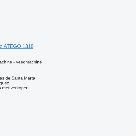
z ATEGO 1318
g
machine - veegmachine
las de Santa Marta
zquez
 met verkoper