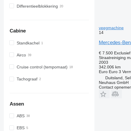
Differentieelblokkering
veegmachine
Cabine
14
Mercedes-Benz
Standkachel
€ 7.500
Exclusie
Airco
Straatreiniging 
2003
342.006 km
Cruise control (tempomaat)
Euro
Euro 3
Ver
Duitsland, Se
Tachograaf
Neuhaus GmbH
Contact opnemen
Assen
ABS
EBS