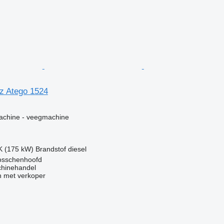
z Atego 1524
g
machine - veegmachine
K (175 kW)
Brandstof
diesel
osschenhoofd
chinehandel
 met verkoper