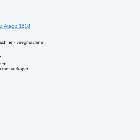
z Atego 1518
g
machine - veegmachine
✓
agen
 met verkoper