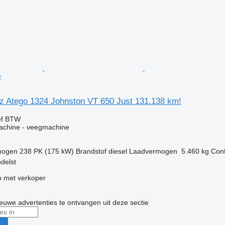
e
 Atego 1324 Johnston VT 650 Just 131.138 km!
ef BTW
machine - veegmachine
mogen
238 PK (175 kW)
Brandstof
diesel
Laadvermogen
5.460 kg
Conf
delst
 met verkoper
nieuwe advertenties te ontvangen uit deze sectie