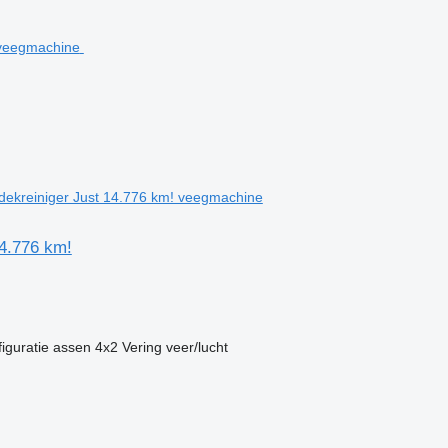
kreiniger Just 14.776 km! veegmachine
4.776 km!
iguratie assen
4x2
Vering
veer/lucht