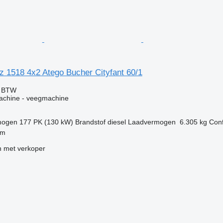
 1518 4x2 Atego Bucher Cityfant 60/1
f BTW
machine - veegmachine
mogen
177 PK (130 kW)
Brandstof
diesel
Laadvermogen
6.305 kg
Conf
lm
 met verkoper