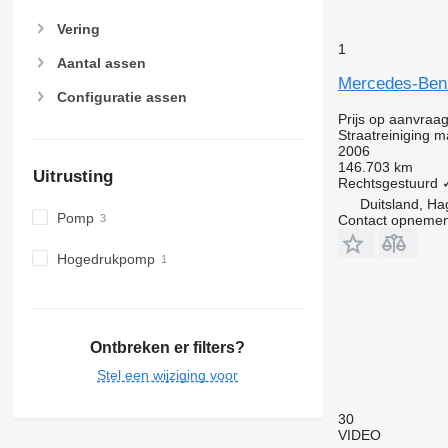
Vering
1
Aantal assen
Mercedes-Ben
Configuratie assen
Prijs op aanvraa
Straatreiniging 
2006
146.703 km
Uitrusting
Rechtsgestuurd
Duitsland, H
Pomp
Contact opnemen
Hogedrukpomp
Ontbreken er filters?
Stel een wijziging voor
30
VIDEO