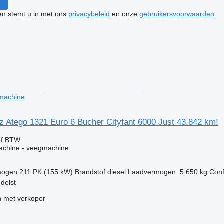
ken stemt u in met ons
privacybeleid
en onze
gebruikersvoorwaarden
.
machine
 Atego 1321 Euro 6 Bucher Cityfant 6000 Just 43.842 km!
ef BTW
machine - veegmachine
mogen
211 PK (155 kW)
Brandstof
diesel
Laadvermogen
5.650 kg
Conf
delst
 met verkoper