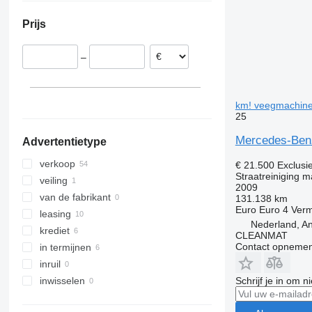
Polen
Atego 1828
Prijs
Roemenië
Slowakije
–
Litouwen
Spanje
Hongarije
km! veegmachin
Oostenrijk
25
laat alles zien
Mercedes-Benz
Advertentietype
verkoop
€ 21.500
Exclusi
Straatreiniging 
veiling
2009
van de fabrikant
131.138 km
Euro
Euro 4
Ver
leasing
Nederland, An
krediet
CLEANMAT
Contact opnemen
in termijnen
inruil
Schrijf je in om 
inwisselen