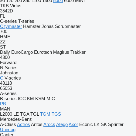
90
120
200
850
1100
1300
5000
6000
MINI
TKB
Virtus
3542D
FL
C-series
T-series
Citymaster
Hamster
Jonas
Scrubmaster
700
HMF
ZZ
ST
Daily
EuroCargo
Eurotech
Magirus
Trakker
4300
Forward
N-Series
Johnston
C
V-series
43118
65053
A-series
B-series
ICC
KM
KSM
MIC
PB
MAN
L2000
LE
TGA
TGL
TGM
TGS
Mercedes-Benz
A-Class
Actros
Antos
Arocs
Atego
Axor
Econic
LK
SK
Sprinter
Unimog
Canter