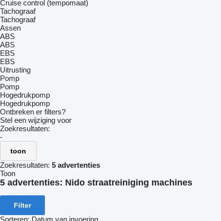
Cruise control (tempomaat)
Tachograaf
Tachograaf
Assen
ABS
ABS
EBS
EBS
Uitrusting
Pomp
Pomp
Hogedrukpomp
Hogedrukpomp
Ontbreken er filters?
Stel een wijziging voor
Zoekresultaten:
-
toon
Zoekresultaten:
5 advertenties
Toon
5 advertenties:
Nido straatreiniging machines
Filter
Sorteren
:
Datum van invoering