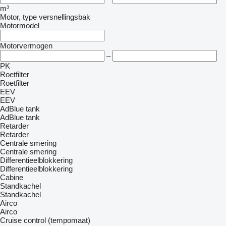
m³
Motor, type versnellingsbak
Motormodel
Motorvermogen
–
PK
Roetfilter
Roetfilter
EEV
EEV
AdBlue tank
AdBlue tank
Retarder
Retarder
Centrale smering
Centrale smering
Differentieelblokkering
Differentieelblokkering
Cabine
Standkachel
Standkachel
Airco
Airco
Cruise control (tempomaat)