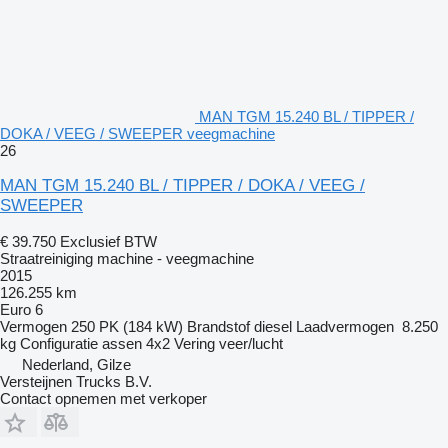
MAN TGM 15.240 BL / TIPPER /
DOKA / VEEG / SWEEPER veegmachine
26
MAN TGM 15.240 BL / TIPPER / DOKA / VEEG /
SWEEPER
€ 39.750
Exclusief BTW
Straatreiniging machine - veegmachine
2015
126.255 km
Euro 6
Vermogen
250 PK (184 kW)
Brandstof
diesel
Laadvermogen
8.250
kg
Configuratie assen
4x2
Vering
veer/lucht
Nederland, Gilze
Versteijnen Trucks B.V.
Contact opnemen met verkoper