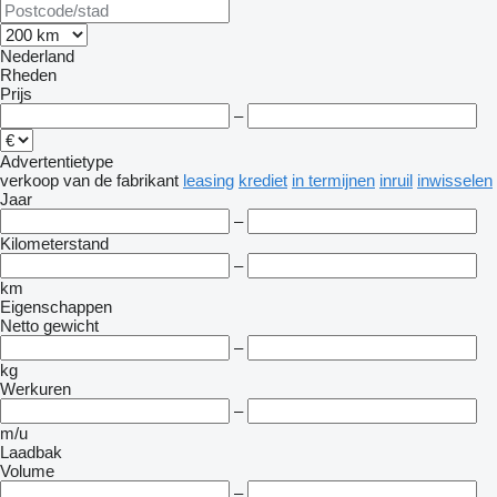
Nederland
Rheden
Prijs
–
Advertentietype
verkoop
van de fabrikant
leasing
krediet
in termijnen
inruil
inwisselen
Jaar
–
Kilometerstand
–
km
Eigenschappen
Netto gewicht
–
kg
Werkuren
–
m/u
Laadbak
Volume
–