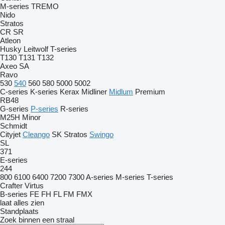
M-series
TREMO
Nido
Stratos
CR
SR
Atleon
Husky
Leitwolf
T-series
T130
T131
T132
Axeo
SA
Ravo
530
540
560
580
5000
5002
C-series
K-series
Kerax
Midliner
Midlum
Premium
RB48
G-series
P-series
R-series
M25H
Minor
Schmidt
Cityjet
Cleango
SK
Stratos
Swingo
SL
371
E-series
244
800
6100
6400
7200
7300
A-series
M-series
T-series
Crafter
Virtus
B-series
FE
FH
FL
FM
FMX
laat alles zien
Standplaats
Zoek binnen een straal