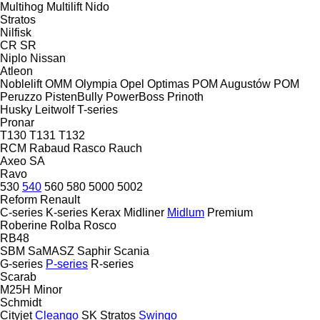
Multihog
Multilift
Nido
Stratos
Nilfisk
CR
SR
Niplo
Nissan
Atleon
Noblelift
OMM
Olympia
Opel
Optimas
POM Augustów
POM
Peruzzo
PistenBully
PowerBoss
Prinoth
Husky
Leitwolf
T-series
Pronar
T130
T131
T132
RCM
Rabaud
Rasco
Rauch
Axeo
SA
Ravo
530
540
560
580
5000
5002
Reform
Renault
C-series
K-series
Kerax
Midliner
Midlum
Premium
Roberine
Rolba
Rosco
RB48
SBM
SaMASZ
Saphir
Scania
G-series
P-series
R-series
Scarab
M25H
Minor
Schmidt
Cityjet
Cleango
SK
Stratos
Swingo