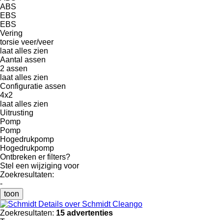
ABS
EBS
EBS
Vering
torsie
veer/veer
laat alles zien
Aantal assen
2 assen
laat alles zien
Configuratie assen
4x2
laat alles zien
Uitrusting
Pomp
Pomp
Hogedrukpomp
Hogedrukpomp
Ontbreken er filters?
Stel een wijziging voor
Zoekresultaten:
-
toon
Details over Schmidt Cleango
Zoekresultaten:
15 advertenties