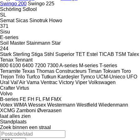
Swingo 200
Swingo 225
Schörling
Sdlool
SL
Semat
Sicas
Sinotruk Howo
371
Sisu
E-series
Soil Master
Stainmann
Star
244
Stark
Sterling
Stiga
Stihl
Superior
TET Estel
TICAB
TSM
Talex
Tenax
Tennant
800
6100
6400
7200
7300
A-series
M-series
T-series
Terramite
Texas
Thomas Constructeurs
Timan
Tokvam
Toro
Trejon
Trilo
Turfco
Tutkun Kardeşler
Tymco
UCM-Unieco
UFO
Ural
Val’Air
Vama
Ventrac
Victory
Viper
Volkswagen
Crafter
Virtus
Volvo
B-series
FE
FH
FL
FM
FMX
Votex
WIMA
Wessex
Westermann
Westfield
Wiedenmann
XCMG
Zamboni
Øveraasen
laat alles zien
Standplaats
Zoek binnen een straal