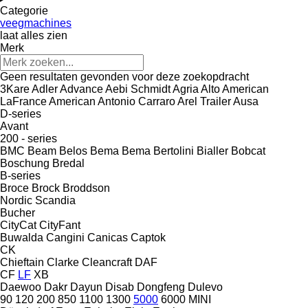
Categorie
veegmachines
laat alles zien
Merk
Geen resultaten gevonden voor deze zoekopdracht
3Kare
Adler
Advance
Aebi Schmidt
Agria
Alto
American
LaFrance
American
Antonio Carraro
Arel Trailer
Ausa
D-series
Avant
200 - series
BMC
Beam
Belos
Bema
Bema
Bertolini
Bialler
Bobcat
Boschung
Bredal
B-series
Broce
Brock
Broddson
Nordic
Scandia
Bucher
CityCat
CityFant
Buwalda
Cangini
Canicas
Captok
CK
Chieftain
Clarke
Cleancraft
DAF
CF
LF
XB
Daewoo
Dakr
Dayun
Disab
Dongfeng
Dulevo
90
120
200
850
1100
1300
5000
6000
MINI