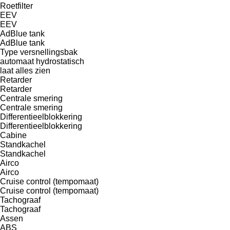
Roetfilter
EEV
EEV
AdBlue tank
AdBlue tank
Type versnellingsbak
automaat
hydrostatisch
laat alles zien
Retarder
Retarder
Centrale smering
Centrale smering
Differentieelblokkering
Differentieelblokkering
Cabine
Standkachel
Standkachel
Airco
Airco
Cruise control (tempomaat)
Cruise control (tempomaat)
Tachograaf
Tachograaf
Assen
ABS