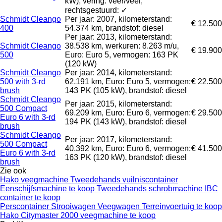
kW), vering: veer/veer,
rechtsgestuurd: ✓
Schmidt Cleango
Per jaar: 2007, kilometerstand:
€ 12.500
400
54.374 km, brandstof: diesel
Per jaar: 2013, kilometerstand:
Schmidt Cleango
38.538 km, werkuren: 8.263 m/u,
€ 19.900
500
Euro: Euro 5, vermogen: 163 PK
(120 kW)
Schmidt Cleango
Per jaar: 2014, kilometerstand:
500 with 3-rd
62.191 km, Euro: Euro 5, vermogen:
€ 22.500
brush
143 PK (105 kW), brandstof: diesel
Schmidt Cleango
Per jaar: 2015, kilometerstand:
500 Compact
69.209 km, Euro: Euro 6, vermogen:
€ 29.500
Euro 6 with 3-rd
194 PK (143 kW), brandstof: diesel
brush
Schmidt Cleango
Per jaar: 2017, kilometerstand:
500 Compact
40.392 km, Euro: Euro 6, vermogen:
€ 41.500
Euro 6 with 3-rd
163 PK (120 kW), brandstof: diesel
brush
Zie ook
Hako veegmachine
Tweedehands vuilniscontainer
Eenschijfsmachine te koop
Tweedehands schrobmachine
IBC
container te koop
Perscontainer
Strooiwagen
Veegwagen
Terreinvoertuig te koop
Hako Citymaster 2000 veegmachine te koop