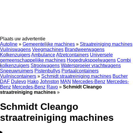
Plaats uw advertentie
Autoline
»
Gemeentelijke machines
»
Straatreiniging machines
Vuilniswagens
Veegmachines
Brandweerwagens
Kolkenzuigers
Ambulance
Afzetcontainers
Universele
gemeenschappelijke machines
Hogedrukspoelwagens
Combi
kolkenzuigers
Strooiwagens
Watersproeier vrachtwagens
Sneeuwruimers
Pistenbullys
Portaalcontainers
Vuilniscontainers
»
Schmidt straatreiniging machines
Bucher
DAF
Dulevo
Hako
Johnston
MAN
Mercedes-Benz
Mercedes-
Benz
Mercedes-Benz
Ravo
»
Schmidt Cleango
straatreiniging machines
»
Schmidt Cleango
straatreiniging machines