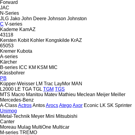
Forward
JAC
N-Series
JLG
Jako
John Deere
Johnson
Johnston
C
V-series
Kademe
KamAZ
43118
Kersten
Kobit
Kohler
Kongskilde
KrAZ
65053
Kremer
Kubota
A-series
Kärcher
B-series
ICC
KM
KSM
MIC
Kässbohrer
PB
Küpper-Weisser
LM Trac
LayMor
MAN
L2000
LE
TGA
TGL
TGM
TGS
MTS
Macro
Manitou
Matev
Mathieu
Meclean
Meijer
Meiller
Mercedes-Benz
A-Class
Actros
Antos
Arocs
Atego
Axor
Econic
LK
SK
Sprinter
Unimog
Metal-Technik
Meyer
Mini
Mitsubishi
Canter
Moreau
Mulag
MultiOne
Multicar
M-series
TREMO