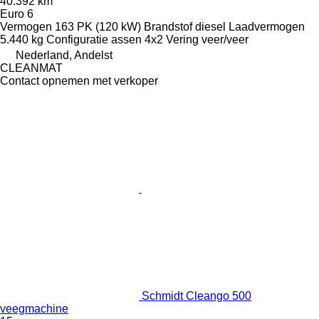
40.392 km
Euro 6
Vermogen
163 PK (120 kW)
Brandstof
diesel
Laadvermogen
5.440 kg
Configuratie assen
4x2
Vering
veer/veer
Nederland, Andelst
CLEANMAT
Contact opnemen met verkoper
Schmidt Cleango 500
veegmachine