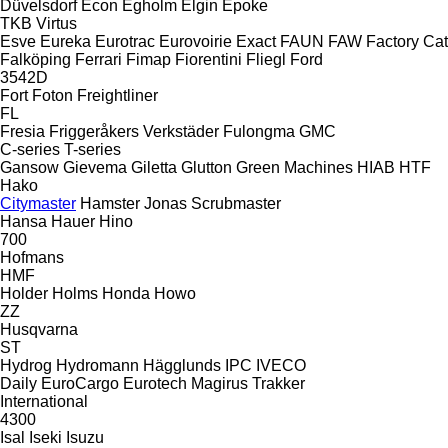
Düvelsdorf
Econ
Egholm
Elgin
Epoke
TKB
Virtus
Esve
Eureka
Eurotrac
Eurovoirie
Exact
FAUN
FAW
Factory Cat
Falköping
Ferrari
Fimap
Fiorentini
Fliegl
Ford
3542D
Fort
Foton
Freightliner
FL
Fresia
Friggeråkers Verkstäder
Fulongma
GMC
C-series
T-series
Gansow
Gievema
Giletta
Glutton
Green Machines
HIAB
HTF
Hako
Citymaster
Hamster
Jonas
Scrubmaster
Hansa
Hauer
Hino
700
Hofmans
HMF
Holder
Holms
Honda
Howo
ZZ
Husqvarna
ST
Hydrog
Hydromann
Hägglunds
IPC
IVECO
Daily
EuroCargo
Eurotech
Magirus
Trakker
International
4300
Isal
Iseki
Isuzu