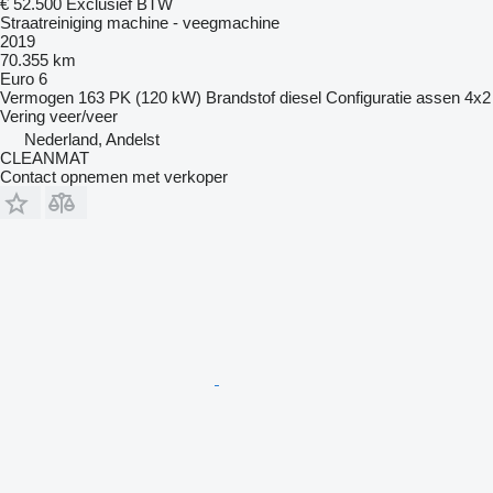
€ 52.500
Exclusief BTW
Straatreiniging machine - veegmachine
2019
70.355 km
Euro 6
Vermogen
163 PK (120 kW)
Brandstof
diesel
Configuratie assen
4x2
Vering
veer/veer
Nederland, Andelst
CLEANMAT
Contact opnemen met verkoper