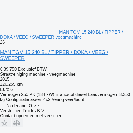
MAN TGM 15.240 BL / TIPPER /
DOKA / VEEG / SWEEPER veegmachine
26
MAN TGM 15.240 BL / TIPPER / DOKA / VEEG /
SWEEPER
€ 39.750
Exclusief BTW
Straatreiniging machine - veegmachine
2015
126.255 km
Euro 6
Vermogen
250 PK (184 kW)
Brandstof
diesel
Laadvermogen
8.250
kg
Configuratie assen
4x2
Vering
veer/lucht
Nederland, Gilze
Versteijnen Trucks B.V.
Contact opnemen met verkoper