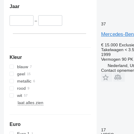
Jaar
–
37
Mercedes-Benz
€ 15.000
Exclusi
Takelwagen < 3.5
1999
Kleur
Vermogen
90 PK
Nederland, Ut
blauw
Contact opnemen
geel
metallic
rood
wit
laat alles zien
Euro
17
Euro 1