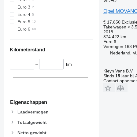
VIDEO
Euro 3
Opel MOVANO
Euro 4
Euro 5
€ 17.850
Exclusi
Takelwagen < 3.5
Euro 6
2018
374.422 km
Euro 6
Vermogen
163 P
Kilometerstand
Nederland, V
–
km
Kleyn Vans B.V.
Sinds
15
jaar bij 
Contact opnemen
Eigenschappen
Laadvermogen
Totaalgewicht
Netto gewicht