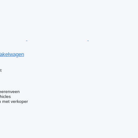
Takelwagen
g
t
eerenveen
hicles
 met verkoper