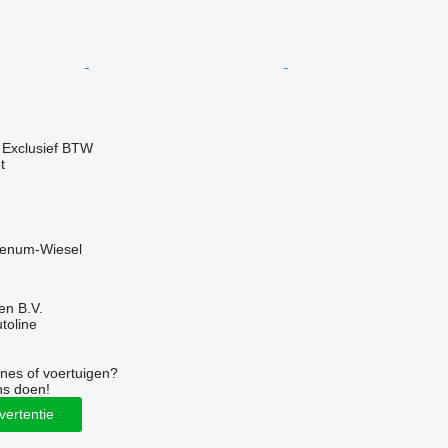
0
Exclusief BTW
t
Wenum-Wiesel
en B.V.
utoline
nes of voertuigen?
ns doen!
vertentie