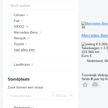
Citroen
Fiat
Jumper
IVECO
Ducato
3600
H-series
35
Mercedes-Benz
F-series
Daily
D-Max
Defender
Mercedes-Benz
Renault
Ranger
Sprinter
Canter
Navara
Movano
Boxer
Toyota
Transit
Master
€ 5.00
Takelwagen < 3.5
laat alles zien
Dyna
Crafter
FH
224.960 km
Hilux
Transporter
Euro 5
Nederland, M
Land Cruiser
Laadkraan
Troostwijk Veiling
Sinds
8
jaar bij A
Standplaats
Zoek binnen een straal
Nederland