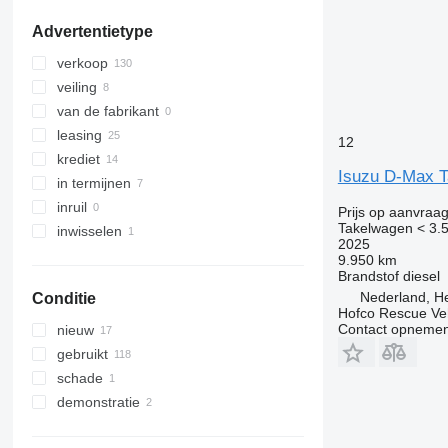
laat alles zien
Advertentietype
verkoop
veiling
van de fabrikant
leasing
12
krediet
Isuzu D-Max 
in termijnen
inruil
Prijs op aanvraa
Takelwagen < 3.5
inwisselen
2025
9.950 km
Brandstof
diesel
Nederland, H
Conditie
Hofco Rescue Ve
Contact opnemen
nieuw
gebruikt
schade
demonstratie