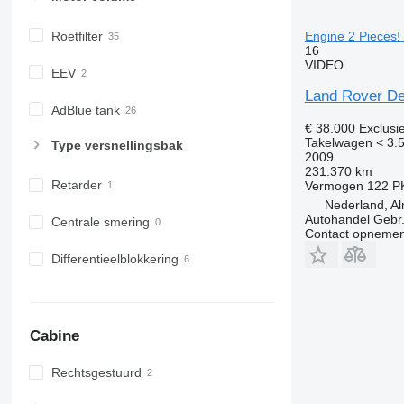
Engine 2 Pieces!
Roetfilter
16
VIDEO
EEV
Land Rover De
AdBlue tank
€ 38.000
Exclusi
Takelwagen < 3.5
Type versnellingsbak
2009
231.370 km
Retarder
Vermogen
122 P
Nederland, A
Autohandel Gebr.
Centrale smering
Contact opnemen
Differentieelblokkering
Cabine
Rechtsgestuurd