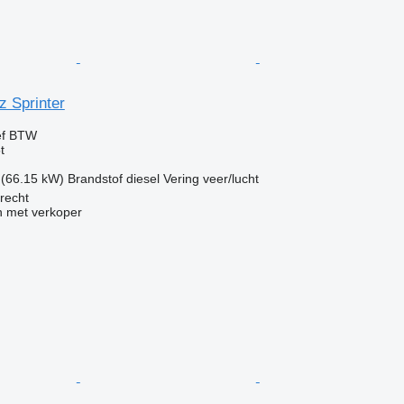
 Sprinter
ef BTW
t
 (66.15 kW)
Brandstof
diesel
Vering
veer/lucht
recht
 met verkoper