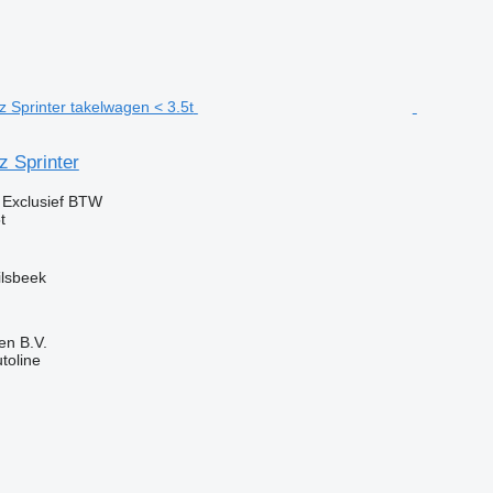
 Sprinter
0
Exclusief BTW
t
ilsbeek
en B.V.
utoline