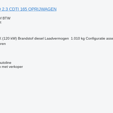
 2.3 CDTI 165 OPRIJWAGEN
ef BTW
t
K (120 kW)
Brandstof
diesel
Laadvermogen
1.010 kg
Configuratie ass
uren
Autoline
 met verkoper