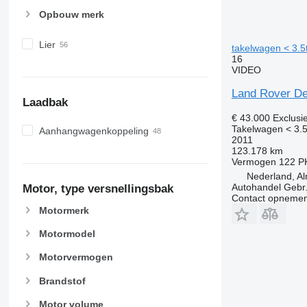
Opbouw merk
Lier
takelwagen < 3.5
16
VIDEO
Land Rover De
Laadbak
€ 43.000
Exclusi
Takelwagen < 3.5
Aanhangwagenkoppeling
2011
123.178 km
Vermogen
122 P
Nederland, A
Autohandel Gebr.
Motor, type versnellingsbak
Contact opnemen
Motormerk
Motormodel
Motorvermogen
Brandstof
Motor volume