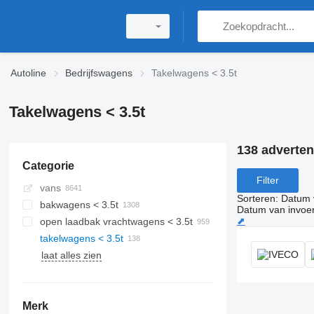
Autoline
Bedrijfswagens
Takelwagens < 3.5t
Takelwagens < 3.5t
138 adverten
Categorie
Filter
vans
Sorteren
:
Datum 
bakwagens < 3.5t
Datum van invoe
⬈
open laadbak vrachtwagens < 3.5t
takelwagens < 3.5t
laat alles zien
Merk