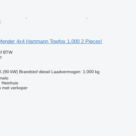
t
fender 4x4 Hartmann Towfox 1.000 2 Pieces!
ef BTW
t
K (90 kW)
Brandstof
diesel
Laadvermogen
1.000 kg
lmelo
 Heinhuis
 met verkoper