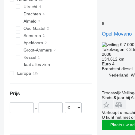
Utrecht
Drachten
Almelo
6
Oud Gastel
Opel Movano
Someren
Apeldoorn
€ 7.00
Takelwagen < 3.5
Groot-Ammers
2008
Kessel
134.612 km
Euro 4
laat alles zien
Brandstof
diesel
Europa
Nederland, 
Polen
Roemenië
Troostwijk Veiling
Prijs
Frankrijk
Sinds
8
jaar bij A
België
–
Italië
Verkoopt u machi
Denemarken
U kunt het met o
Spanje
Plaats uw ad
Hongarije