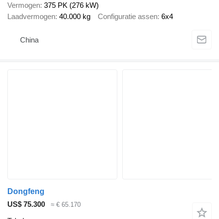
Vermogen
375 PK (276 kW)
Laadvermogen
40.000 kg
Configuratie assen
6x4
China
Dongfeng
US$ 75.300
≈ € 65.170