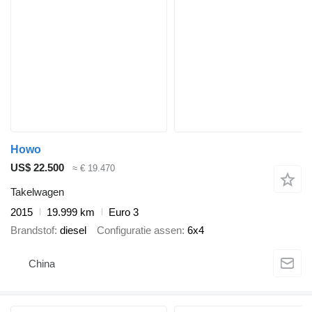
Howo
US$ 22.500
≈ € 19.470
Takelwagen
2015
19.999 km
Euro 3
Brandstof
diesel
Configuratie assen
6x4
China