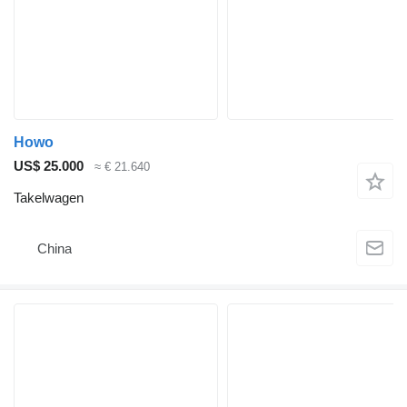
Howo
US$ 25.000
≈ € 21.640
Takelwagen
China