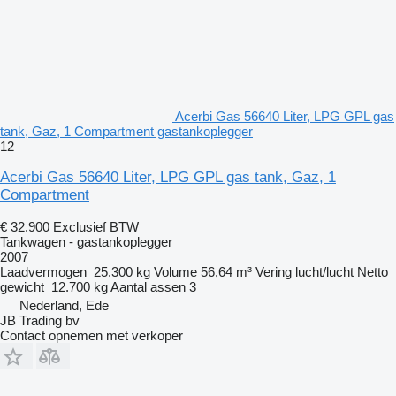
Acerbi Gas 56640 Liter, LPG GPL gas
tank, Gaz, 1 Compartment gastankoplegger
12
Acerbi Gas 56640 Liter, LPG GPL gas tank, Gaz, 1
Compartment
€ 32.900
Exclusief BTW
Tankwagen - gastankoplegger
2007
Laadvermogen
25.300 kg
Volume
56,64 m³
Vering
lucht/lucht
Netto
gewicht
12.700 kg
Aantal assen
3
Nederland, Ede
JB Trading bv
Contact opnemen met verkoper