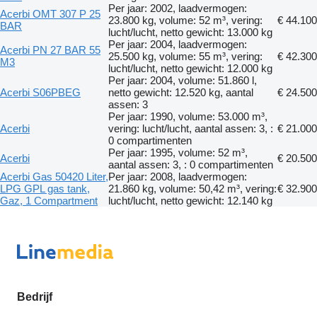
Per jaar: 2002, laadvermogen:
Acerbi OMT 307 P 25
23.800 kg, volume: 52 m³, vering:
€ 44.100
BAR
lucht/lucht, netto gewicht: 13.000 kg
Per jaar: 2004, laadvermogen:
Acerbi PN 27 BAR 55
25.500 kg, volume: 55 m³, vering:
€ 42.300
M3
lucht/lucht, netto gewicht: 12.000 kg
Per jaar: 2004, volume: 51.860 l,
Acerbi S06PBEG
netto gewicht: 12.520 kg, aantal
€ 24.500
assen: 3
Per jaar: 1990, volume: 53.000 m³,
Acerbi
vering: lucht/lucht, aantal assen: 3, :
€ 21.000
0 compartimenten
Per jaar: 1995, volume: 52 m³,
Acerbi
€ 20.500
aantal assen: 3, : 0 compartimenten
Acerbi Gas 50420 Liter,
Per jaar: 2008, laadvermogen:
LPG GPL gas tank,
21.860 kg, volume: 50,42 m³, vering:
€ 32.900
Gaz, 1 Compartment
lucht/lucht, netto gewicht: 12.140 kg
Bedrijf