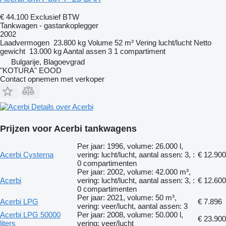
€ 44.100
Exclusief BTW
Tankwagen - gastankoplegger
2002
Laadvermogen
23.800 kg
Volume
52 m³
Vering
lucht/lucht
Netto
gewicht
13.000 kg
Aantal assen
3
1 compartiment
Bulgarije, Blagoevgrad
"KOTURA" EOOD
Contact opnemen met verkoper
Details over Acerbi
Prijzen voor Acerbi tankwagens
Per jaar: 1996, volume: 26.000 l,
Acerbi Cysterna
vering: lucht/lucht, aantal assen: 3, :
€ 12.900
0 compartimenten
Per jaar: 2002, volume: 42.000 m³,
Acerbi
vering: lucht/lucht, aantal assen: 3, :
€ 12.600
0 compartimenten
Per jaar: 2021, volume: 50 m³,
Acerbi LPG
€ 7.896
vering: veer/lucht, aantal assen: 3
Acerbi LPG 50000
Per jaar: 2008, volume: 50.000 l,
€ 23.900
liters
vering: veer/lucht