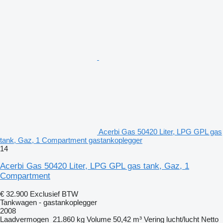
Acerbi Gas 50420 Liter, LPG GPL gas
tank, Gaz, 1 Compartment gastankoplegger
14
Acerbi Gas 50420 Liter, LPG GPL gas tank, Gaz, 1
Compartment
€ 32.900
Exclusief BTW
Tankwagen - gastankoplegger
2008
Laadvermogen
21.860 kg
Volume
50,42 m³
Vering
lucht/lucht
Netto