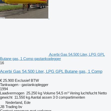
Acerbi Gas 54.500 Liter, LPG GPL
Butane gas, 1 Comp gastankoplegger
16
Acerbi Gas 54.500 Liter, LPG GPL Butane gas, 1 Comp
€ 25.900
Exclusief BTW
Tankwagen - gastankoplegger
1994
Laadvermogen
25.250 kg
Volume
54,5 m³
Vering
lucht/lucht
Netto
gewicht
11.550 kg
Aantal assen
3
0 compartimenten
Nederland, Ede
JB Trading bv
Contact opnemen met verkoper