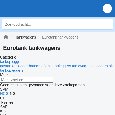
Tankwagens
Eurotank tankwagens
Eurotank tankwagens
Categorie
tankopleggers
gastankoplegger
brandstoftanks opleggers
tankwagen opleggers
silo
tankopleggers
Merk
Geen resultaten gevonden voor deze zoekopdracht
SVM
NCG
NG
CB
T-series
SAPL
KIS