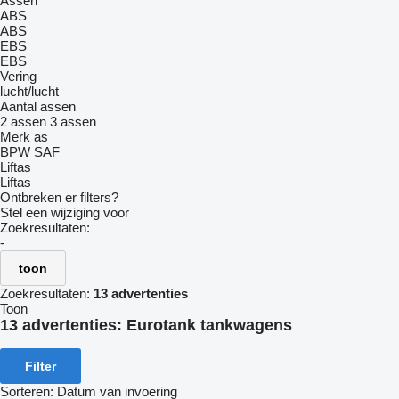
Assen
ABS
ABS
EBS
EBS
Vering
lucht/lucht
Aantal assen
2 assen
3 assen
Merk as
BPW
SAF
Liftas
Liftas
Ontbreken er filters?
Stel een wijziging voor
Zoekresultaten:
-
toon
Zoekresultaten:
13 advertenties
Toon
13 advertenties:
Eurotank tankwagens
Filter
Sorteren
:
Datum van invoering