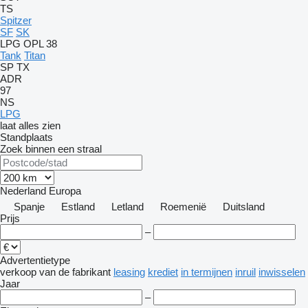
TS
Spitzer
SF
SK
LPG
OPL 38
Tank
Titan
SP
TX
ADR
97
NS
LPG
laat alles zien
Standplaats
Zoek binnen een straal
Nederland
Europa
Spanje
Estland
Letland
Roemenië
Duitsland
Prijs
–
Advertentietype
verkoop
van de fabrikant
leasing
krediet
in termijnen
inruil
inwisselen
Jaar
–