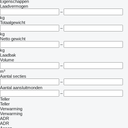
Eigenschappen
Laadvermogen
–
kg
Totaalgewicht
–
kg
Netto gewicht
–
kg
Laadbak
Volume
–
m³
Aantal secties
–
Aantal aansluitmonden
–
Teller
Teller
Verwarming
Verwarming
ADR
ADR