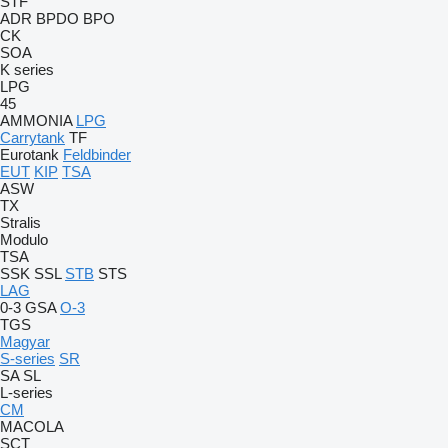
STF
ADR
BPDO
BPO
CK
SOA
K series
LPG
45
AMMONIA
LPG
Carrytank
TF
Eurotank
Feldbinder
EUT
KIP
TSA
ASW
TX
Stralis
Modulo
TSA
SSK
SSL
STB
STS
LAG
0-3
GSA
O-3
TGS
Magyar
S-series
SR
SA
SL
L-series
CM
MACOLA
SCT