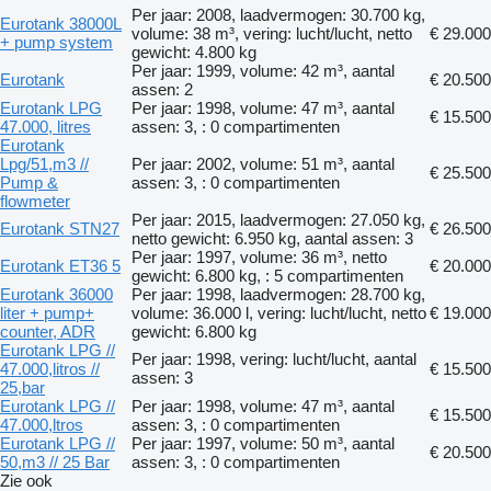
Per jaar: 2008, laadvermogen: 30.700 kg,
Eurotank 38000L
volume: 38 m³, vering: lucht/lucht, netto
€ 29.000
+ pump system
gewicht: 4.800 kg
Per jaar: 1999, volume: 42 m³, aantal
Eurotank
€ 20.500
assen: 2
Eurotank LPG
Per jaar: 1998, volume: 47 m³, aantal
€ 15.500
47.000, litres
assen: 3, : 0 compartimenten
Eurotank
Lpg/51,m3 //
Per jaar: 2002, volume: 51 m³, aantal
€ 25.500
Pump &
assen: 3, : 0 compartimenten
flowmeter
Per jaar: 2015, laadvermogen: 27.050 kg,
Eurotank STN27
€ 26.500
netto gewicht: 6.950 kg, aantal assen: 3
Per jaar: 1997, volume: 36 m³, netto
Eurotank ET36 5
€ 20.000
gewicht: 6.800 kg, : 5 compartimenten
Eurotank 36000
Per jaar: 1998, laadvermogen: 28.700 kg,
liter + pump+
volume: 36.000 l, vering: lucht/lucht, netto
€ 19.000
counter, ADR
gewicht: 6.800 kg
Eurotank LPG //
Per jaar: 1998, vering: lucht/lucht, aantal
47.000,litros //
€ 15.500
assen: 3
25,bar
Eurotank LPG //
Per jaar: 1998, volume: 47 m³, aantal
€ 15.500
47.000,ltros
assen: 3, : 0 compartimenten
Eurotank LPG //
Per jaar: 1997, volume: 50 m³, aantal
€ 20.500
50,m3 // 25 Bar
assen: 3, : 0 compartimenten
Zie ook