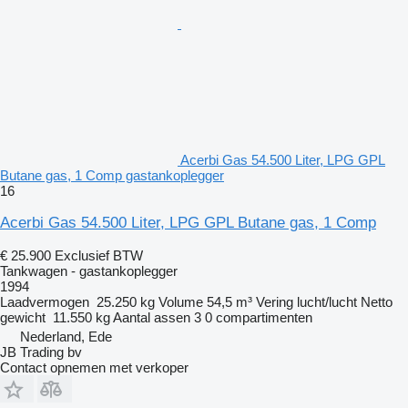
Acerbi Gas 54.500 Liter, LPG GPL
Butane gas, 1 Comp gastankoplegger
16
Acerbi Gas 54.500 Liter, LPG GPL Butane gas, 1 Comp
€ 25.900
Exclusief BTW
Tankwagen - gastankoplegger
1994
Laadvermogen
25.250 kg
Volume
54,5 m³
Vering
lucht/lucht
Netto
gewicht
11.550 kg
Aantal assen
3
0 compartimenten
Nederland, Ede
JB Trading bv
Contact opnemen met verkoper