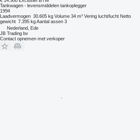
€ 14.900
Exclusief BTW
Tankwagen - levensmiddelen tankoplegger
1994
Laadvermogen
30.605 kg
Volume
34 m³
Vering
lucht/lucht
Netto
gewicht
7.395 kg
Aantal assen
3
Nederland, Ede
JB Trading bv
Contact opnemen met verkoper