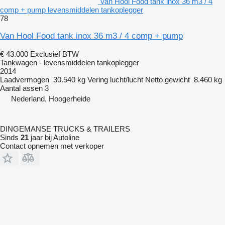
Van Hool Food tank inox 36 m3 / 4
comp + pump levensmiddelen tankoplegger
78
Van Hool Food tank inox 36 m3 / 4 comp + pump
€ 43.000
Exclusief BTW
Tankwagen - levensmiddelen tankoplegger
2014
Laadvermogen
30.540 kg
Vering
lucht/lucht
Netto gewicht
8.460 kg
Aantal assen
3
Nederland, Hoogerheide
DINGEMANSE TRUCKS & TRAILERS
Sinds
21
jaar bij Autoline
Contact opnemen met verkoper