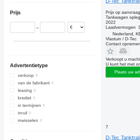
D-Tec Tanktra
Verenigd Koninkrijk
Oezbekistan
Argentinië
Prijs op aanvraa
Prijs
België
Verenigde Arabische Emiraten
Moldavië
Tankwagen opleg
Frankrijk
Tanzania
2022
Laadvermogen
–
Italië
Chili
Nederland, 
Roemenië
Vlastuin / D-Tec
Contact opnemen
laat alles zien
Verkoopt u machi
U kunt het met o
Advertentietype
Plaats uw ad
verkoop
van de fabrikant
leasing
krediet
in termijnen
inruil
inwisselen
7
D-Tec Tanktra