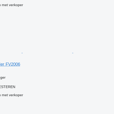
 met verkoper
iler FV2006
g
ger
KESTEREN
 met verkoper