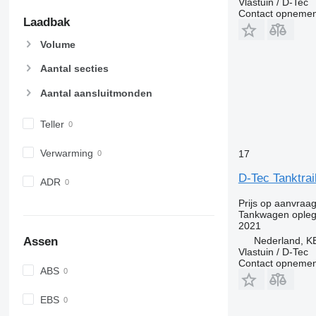
Vlastuin / D-Tec
Contact opnemen
Laadbak
Volume
Aantal secties
Aantal aansluitmonden
Teller
Verwarming
17
D-Tec Tanktra
ADR
Prijs op aanvraa
Tankwagen opleg
2021
Nederland, 
Assen
Vlastuin / D-Tec
Contact opnemen
ABS
EBS