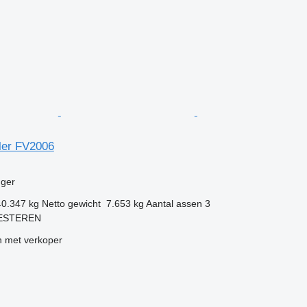
iler FV2006
g
ger
40.347 kg
Netto gewicht
7.653 kg
Aantal assen
3
KESTEREN
 met verkoper