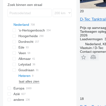
Zoek binnen een straal
20
D-Tec Tanktra
Nederland
Prijs op aanvraa
’s-Hertogenbosch
Tankwagen opleg
2026
Hoogerheide
Laadvermogen
Dordrecht
Nederland, 
Ede
Vlastuin / D-Tec
Contact opnemen
Veen
Alkmaar
Lelystad
Goudriaan
Heteren
laat alles zien
Europa
Azië
Duitsland
18
andere
Polen
China
Spanje
Turkije
Oekraïne