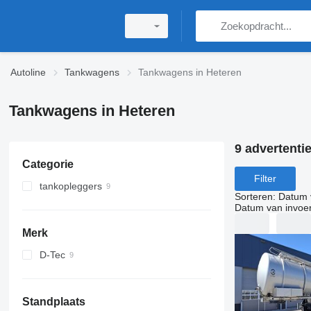
Autoline
Tankwagens
Tankwagens in Heteren
Tankwagens in Heteren
9 advertenti
Categorie
Filter
tankopleggers
Sorteren
:
Datum 
tankwagen opleggers
Datum van invoe
Merk
D-Tec
Standplaats