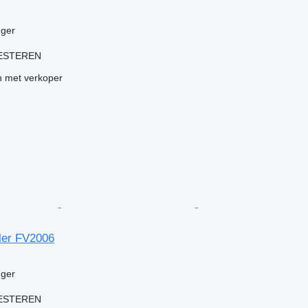
g
ger
KESTEREN
 met verkoper
iler FV2006
g
ger
KESTEREN