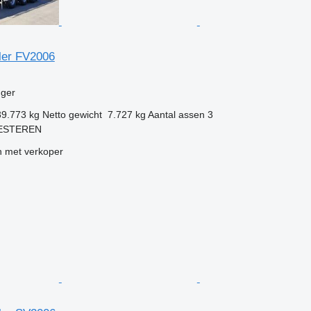
iler FV2006
g
ger
39.773 kg
Netto gewicht
7.727 kg
Aantal assen
3
KESTEREN
 met verkoper