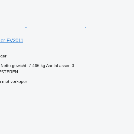
ler FV2011
g
ger
Netto gewicht
7.466 kg
Aantal assen
3
KESTEREN
 met verkoper