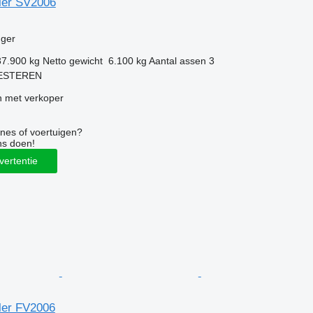
iler SV2006
g
ger
37.900 kg
Netto gewicht
6.100 kg
Aantal assen
3
KESTEREN
 met verkoper
nes of voertuigen?
ns doen!
vertentie
iler FV2006