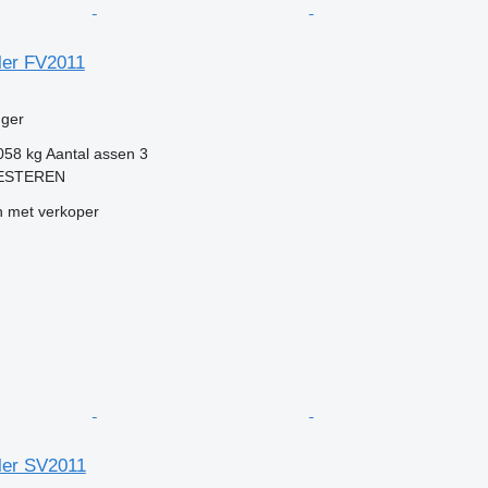
ler FV2011
g
ger
058 kg
Aantal assen
3
KESTEREN
 met verkoper
iler SV2011