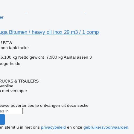
er
ga Bitumen / heavy oil inox 29 m3 / 1 comp
ef BTW
en tank trailer
26.100 kg
Netto gewicht
7.900 kg
Aantal assen
3
oogerheide
RUCKS & TRAILERS
Autoline
 met verkoper
nieuwe advertenties te ontvangen uit deze sectie
ken stemt u in met ons
privacybeleid
en onze
gebruikersvoorwaarden
.