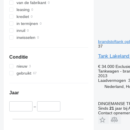
van de fabrikant
leasing
krediet
in termijnen
inruil
inwisselen
brandstoftank op
37
Tank Lakeland
Conditie
nieuw
€ 34.000
Exclusi
Tankwagen - bran
gebruikt
2013
Laadvermogen
Nederland, H
Jaar
DINGEMANSE T
–
Sinds
21
jaar bij 
Contact opnemen