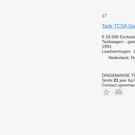
17
Tank TCSA Gas
€ 18.500
Exclusi
Tankwagen - gas
1991
Laadvermogen
Nederland, H
DINGEMANSE T
Sinds
21
jaar bij 
Contact opnemen