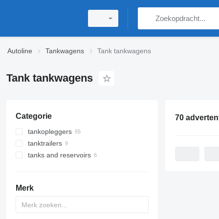
Autoline
Tankwagens
Tank tankwagens
Tank tankwagens
Categorie
70 adverten
tankopleggers
tanktrailers
brandstoftanks opleggers
tanks and reservoirs
gastankoplegger
tankwagen aanhangers
cement tank trailers
vacuümtrailers
cilindervormige opslagtank
bitumen tank trailers
gastanks
Merk
levensmiddelen tankopleggers
industriële opslagtanks
chemische tanks
tankwagen opleggers