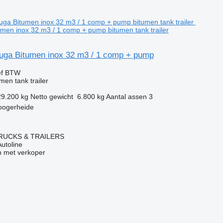
men inox 32 m3 / 1 comp + pump bitumen tank trailer
uga Bitumen inox 32 m3 / 1 comp + pump
ef BTW
en tank trailer
29.200 kg
Netto gewicht
6.800 kg
Aantal assen
3
oogerheide
RUCKS & TRAILERS
Autoline
 met verkoper