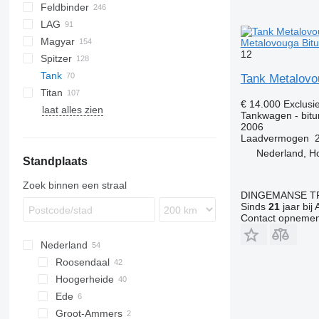
Feldbinder
SVM
NCG
CB
T-series
SAPL
KIS
STF
ADR
CK
SOA
K series
LPG
45
AMMONIA
Carrytank
LAG
NG
BPDO
LPG
TF
EUT
ASW
TX
Stralis
Modulo
TSA
SSK
Magyar
BPO
KIP
SSL
0-3
TGS
Metalovouga Bitu
12
Spitzer
TSA
STB
GSA
S-series
SA
L-series
CM
MACOLA
SCT
TS
Tank
STS
O-3
SR
SL
SF
LPG
Tank Metalovo
Titan
SK
OPL 38
€ 14.000
Exclusi
laat alles zien
SP
ADR
97
NS
LPG
Tankwagen - bitum
TX
2006
Laadvermogen
Nederland, H
Standplaats
Zoek binnen een straal
DINGEMANSE T
Sinds
21
jaar bij 
Contact opnemen
Nederland
Roosendaal
Hoogerheide
Ede
Groot-Ammers