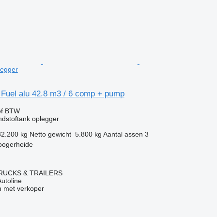
legger
 Fuel alu 42.8 m3 / 6 comp + pump
ef BTW
dstoftank oplegger
32.200 kg
Netto gewicht
5.800 kg
Aantal assen
3
oogerheide
RUCKS & TRAILERS
Autoline
 met verkoper