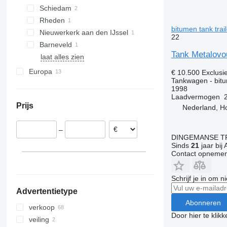
Schiedam
Rheden
bitumen tank trail
Nieuwerkerk aan den IJssel
22
Barneveld
Tank Metalovou
laat alles zien
Europa
€ 10.500
Exclusi
Tankwagen - bitum
Duitsland
1998
België
Laadvermogen
Prijs
Nederland, H
Estland
Litouwen
–
Denemarken
DINGEMANSE T
Sinds
21
jaar bij 
Contact opnemen
Schrijf je in om 
Advertentietype
Abonneren
verkoop
Door hier te klik
veiling