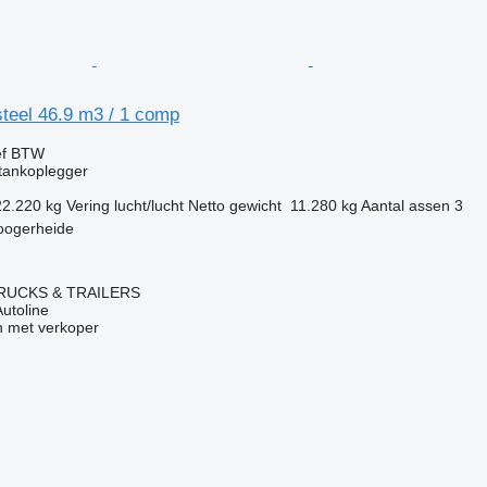
teel 46.9 m3 / 1 comp
ef BTW
tankoplegger
22.220 kg
Vering
lucht/lucht
Netto gewicht
11.280 kg
Aantal assen
3
oogerheide
RUCKS & TRAILERS
Autoline
 met verkoper