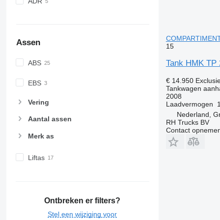
ADR
COMPARTIMENTS
Assen
15
Tank HMK TP
ABS
€ 14.950
Exclusi
EBS
Tankwagen aanh
2008
Vering
Laadvermogen
Nederland, G
Aantal assen
RH Trucks BV
Contact opnemen
Merk as
Liftas
Ontbreken er filters?
Stel een wijziging voor