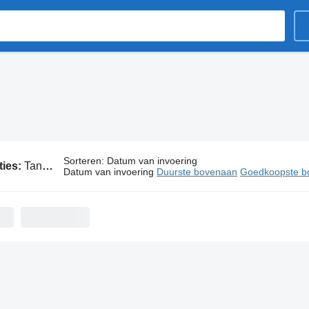
Sorteren
:
Datum van invoering
ties:
Tank tankwagens
Datum van invoering
Duurste bovenaan
Goedkoopste b