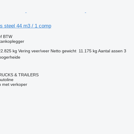
 steel 44 m3 / 1 comp
ef BTW
tankoplegger
22.825 kg
Vering
veer/veer
Netto gewicht
11.175 kg
Aantal assen
3
oogerheide
RUCKS & TRAILERS
Autoline
 met verkoper