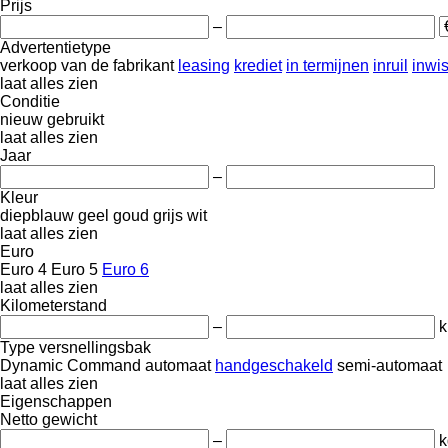
Prijs
–
Advertentietype
verkoop
van de fabrikant
leasing
krediet
in termijnen
inruil
inwi
laat alles zien
Conditie
nieuw
gebruikt
laat alles zien
Jaar
–
Kleur
diepblauw
geel
goud
grijs
wit
laat alles zien
Euro
Euro 4
Euro 5
Euro 6
laat alles zien
Kilometerstand
–
Type versnellingsbak
Dynamic Command
automaat
handgeschakeld
semi-automaat
laat alles zien
Eigenschappen
Netto gewicht
–
k