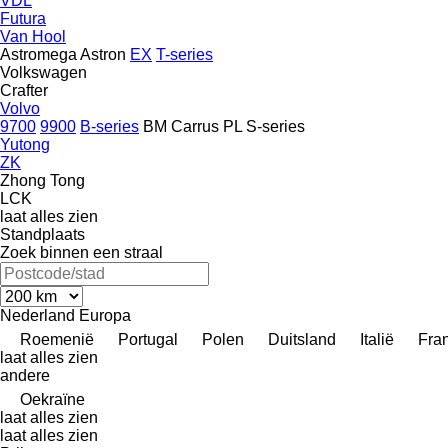
VDL
Futura
Van Hool
Astromega
Astron
EX
T-series
Volkswagen
Crafter
Volvo
9700
9900
B-series
BM
Carrus
PL
S-series
Yutong
ZK
Zhong Tong
LCK
laat alles zien
Standplaats
Zoek binnen een straal
Nederland
Europa
Roemenië
Portugal
Polen
Duitsland
Italië
Fran
laat alles zien
andere
Oekraïne
laat alles zien
laat alles zien