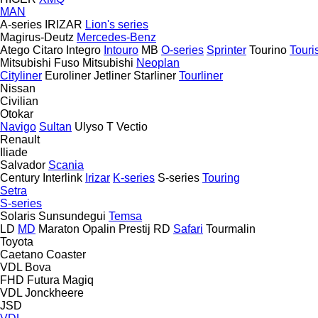
MAN
A-series
IRIZAR
Lion's series
Magirus-Deutz
Mercedes-Benz
Atego
Citaro
Integro
Intouro
MB
O-series
Sprinter
Tourino
Tour
Mitsubishi Fuso
Mitsubishi
Neoplan
Cityliner
Euroliner
Jetliner
Starliner
Tourliner
Nissan
Civilian
Otokar
Navigo
Sultan
Ulyso T
Vectio
Renault
Iliade
Salvador
Scania
Century
Interlink
Irizar
K-series
S-series
Touring
Setra
S-series
Solaris
Sunsundegui
Temsa
LD
MD
Maraton
Opalin
Prestij
RD
Safari
Tourmalin
Toyota
Caetano
Coaster
VDL Bova
FHD
Futura
Magiq
VDL Jonckheere
JSD