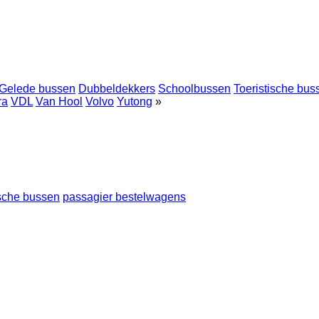
Gelede bussen
Dubbeldekkers
Schoolbussen
Toeristische bus
ra
VDL
Van Hool
Volvo
Yutong
»
ische bussen
passagier bestelwagens