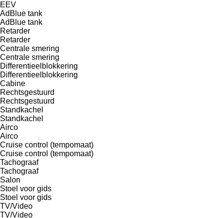
EEV
AdBlue tank
AdBlue tank
Retarder
Retarder
Centrale smering
Centrale smering
Differentieelblokkering
Differentieelblokkering
Cabine
Rechtsgestuurd
Rechtsgestuurd
Standkachel
Standkachel
Airco
Airco
Cruise control (tempomaat)
Cruise control (tempomaat)
Tachograaf
Tachograaf
Salon
Stoel voor gids
Stoel voor gids
TV/Video
TV/Video