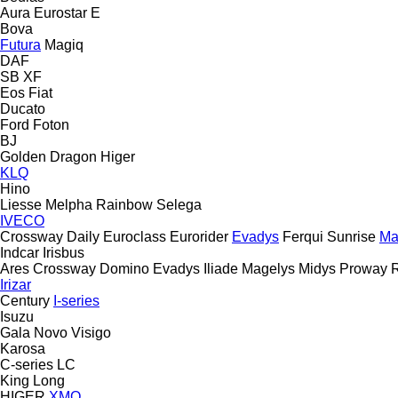
Aura
Eurostar E
Bova
Futura
Magiq
DAF
SB
XF
Eos
Fiat
Ducato
Ford
Foton
BJ
Golden Dragon
Higer
KLQ
Hino
Liesse
Melpha
Rainbow
Selega
IVECO
Crossway
Daily
Euroclass
Eurorider
Evadys
Ferqui Sunrise
Ma
Indcar
Irisbus
Ares
Crossway
Domino
Evadys
Iliade
Magelys
Midys
Proway
Irizar
Century
I-series
Isuzu
Gala
Novo
Visigo
Karosa
C-series
LC
King Long
HIGER
XMQ