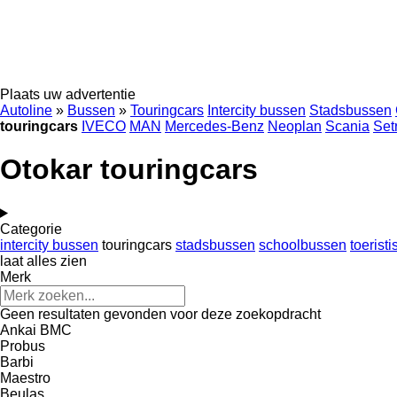
Plaats uw advertentie
Autoline
»
Bussen
»
Touringcars
Intercity bussen
Stadsbussen
touringcars
IVECO
MAN
Mercedes-Benz
Neoplan
Scania
Set
Otokar touringcars
Categorie
intercity bussen
touringcars
stadsbussen
schoolbussen
toerist
laat alles zien
Merk
Geen resultaten gevonden voor deze zoekopdracht
Ankai
BMC
Probus
Barbi
Maestro
Beulas