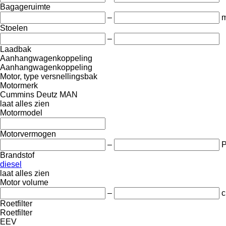
Bagageruimte
–
m
Stoelen
–
Laadbak
Aanhangwagenkoppeling
Aanhangwagenkoppeling
Motor, type versnellingsbak
Motormerk
Cummins
Deutz
MAN
laat alles zien
Motormodel
Motorvermogen
–
Brandstof
diesel
laat alles zien
Motor volume
–
c
Roetfilter
Roetfilter
EEV