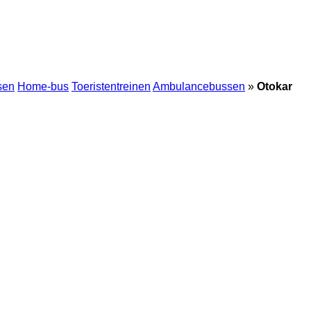
sen
Home-bus
Toeristentreinen
Ambulancebussen
»
Otokar