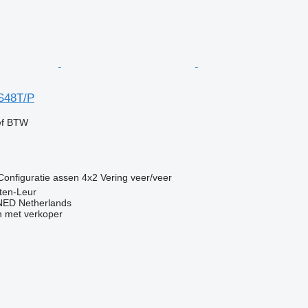
S48T/P
ef BTW
Configuratie assen
4x2
Vering
veer/veer
ten-Leur
ED Netherlands
 met verkoper