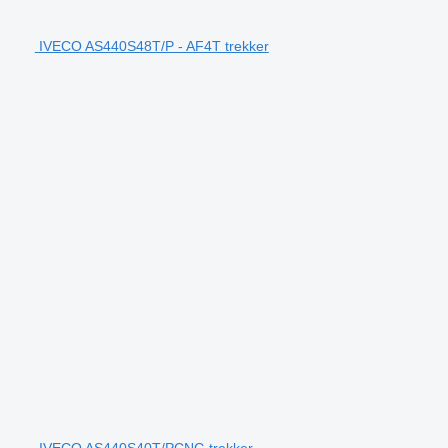
IVECO AS440S48T/P - AF4T trekker