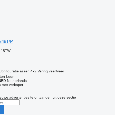
S48T/P
ef BTW
Configuratie assen
4x2
Vering
veer/veer
ten-Leur
ED Netherlands
 met verkoper
nieuwe advertenties te ontvangen uit deze sectie