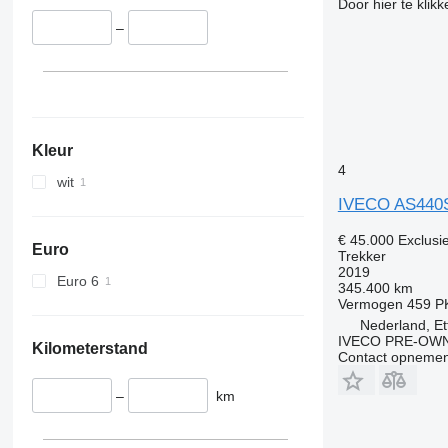
Door hier te klik
–
Kleur
4
wit
IVECO AS440
€ 45.000
Exclusi
Euro
Trekker
2019
Euro 6
345.400 km
Vermogen
459 P
Nederland, Et
IVECO PRE-OWN
Kilometerstand
Contact opnemen
–
km