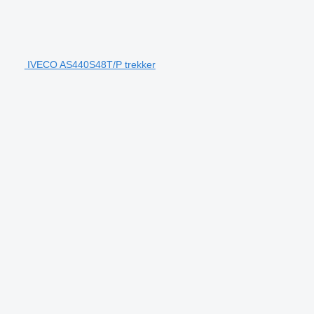
IVECO AS440S48T/P trekker