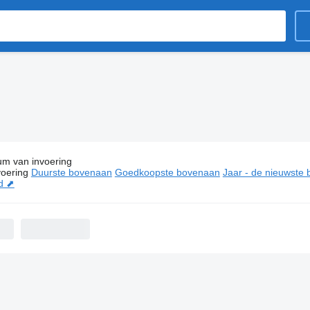
um van invoering
ie:
Trekkers in Zevenbergen
oering
Duurste bovenaan
Goedkoopste bovenaan
Jaar - de nieuwste
d ⬈