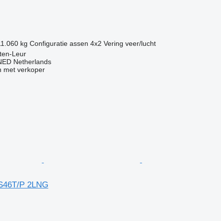
g
11.060 kg
Configuratie assen
4x2
Vering
veer/lucht
ten-Leur
ED Netherlands
 met verkoper
S46T/P 2LNG
g