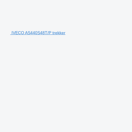
IVECO AS440S48T/P trekker