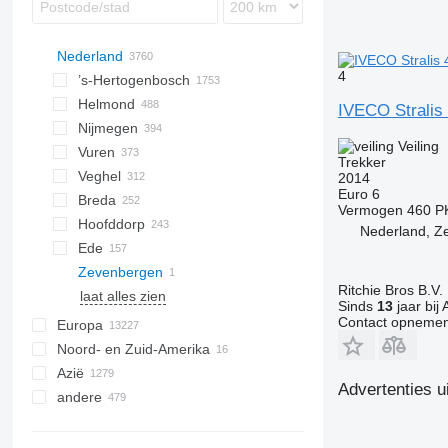
Nederland
4
’s-Hertogenbosch
Helmond
IVECO Stralis
Nijmegen
Veiling
Vuren
Trekker
Veghel
2014
Euro 6
Breda
Vermogen
460 P
Hoofddorp
Nederland, Z
Ede
Zevenbergen
Ritchie Bros B.V.
laat alles zien
Sinds
13
jaar bij 
Contact opnemen
Europa
Noord- en Zuid-Amerika
Polen
Azië
Duitsland
Mexico
Advertenties u
andere
België
VS
China
Litouwen
Verenigde Arabische Emiraten
Oekraïne
Spanje
Chili