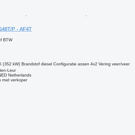
48T/P - AF4T
ef BTW
K (352 kW)
Brandstof
diesel
Configuratie assen
4x2
Vering
veer/veer
ten-Leur
ED Netherlands
 met verkoper