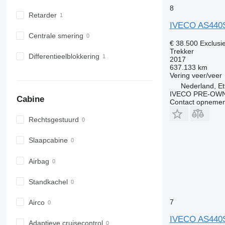
8
Retarder
IVECO AS440
Centrale smering
€ 38.500
Exclusi
Trekker
Differentieelblokkering
2017
637.133 km
Vering
veer/veer
Nederland, Et
IVECO PRE-OWN
Cabine
Contact opnemen
Rechtsgestuurd
Slaapcabine
Airbag
Standkachel
7
Airco
IVECO AS440
Adaptieve cruisecontrol