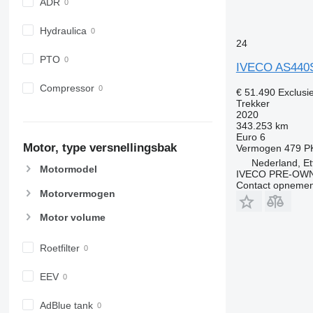
ADR
Hydraulica
24
PTO
IVECO AS440S
Compressor
€ 51.490
Exclusi
Trekker
2020
343.253 km
Euro 6
Motor, type versnellingsbak
Vermogen
479 P
Nederland, Et
Motormodel
IVECO PRE-OWN
Contact opnemen
Motorvermogen
Motor volume
Roetfilter
EEV
AdBlue tank