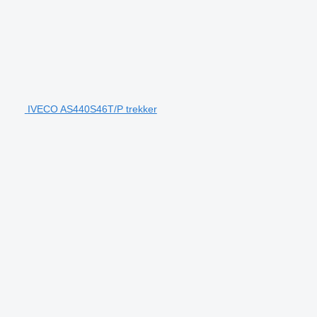
IVECO AS440S46T/P trekker