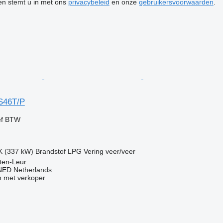
ken stemt u in met ons
privacybeleid
en onze
gebruikersvoorwaarden
.
S46T/P
ef BTW
K (337 kW)
Brandstof
LPG
Vering
veer/veer
ten-Leur
ED Netherlands
 met verkoper