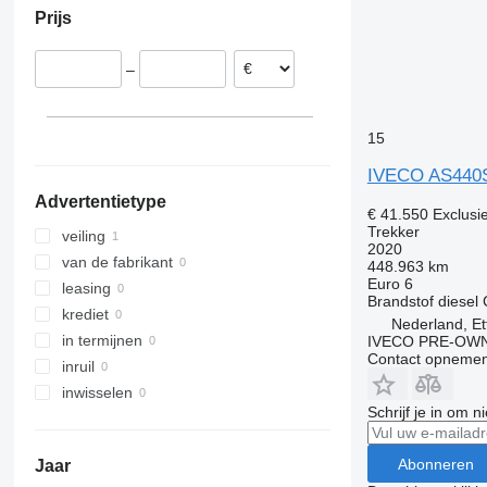
Japan
Prijs
Tsjechië
Argentinië
Oezbekistan
Hongarije
Peru
Georgië
–
Roemenië
Moldavië
Turkije
laat alles zien
Marokko
Saoedi-Arabië
Nigeria
15
Brazilië
IVECO AS440
laat alles zien
Advertentietype
€ 41.550
Exclusi
Trekker
veiling
2020
van de fabrikant
448.963 km
Euro 6
leasing
Brandstof
diesel
krediet
Nederland, Et
in termijnen
IVECO PRE-OWN
Contact opnemen
inruil
inwisselen
Schrijf je in om 
Abonneren
Jaar