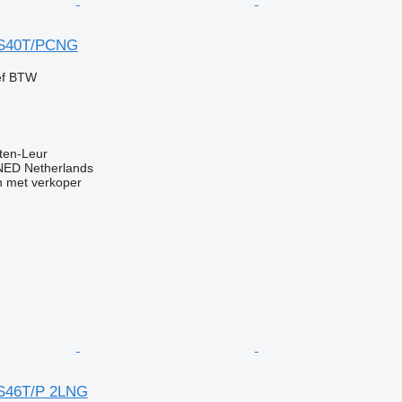
S40T/PCNG
ef BTW
ten-Leur
ED Netherlands
 met verkoper
S46T/P 2LNG