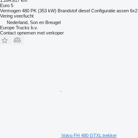
1.284.817 km
Euro 5
Vermogen
480 PK (353 kW)
Brandstof
diesel
Configuratie assen
6x2
Vering
veer/lucht
Nederland, Son en Breugel
Europe Trucks b.v.
Contact opnemen met verkoper
Volvo FH 480 GTXL trekker