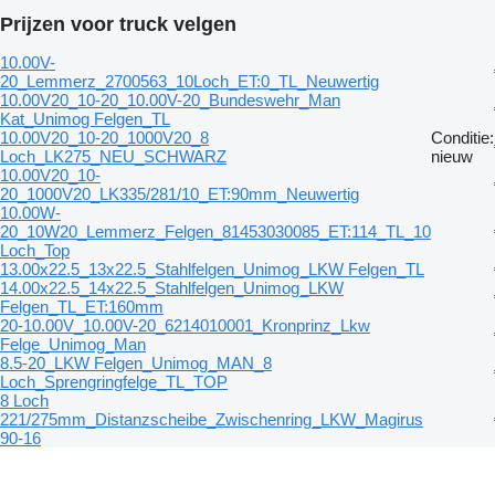
Prijzen voor truck velgen
10.00V-
20_Lemmerz_2700563_10Loch_ET:0_TL_Neuwertig
10.00V20_10-20_10.00V-20_Bundeswehr_Man
Kat_Unimog Felgen_TL
10.00V20_10-20_1000V20_8
Conditie:
Loch_LK275_NEU_SCHWARZ
nieuw
10.00V20_10-
20_1000V20_LK335/281/10_ET:90mm_Neuwertig
10.00W-
20_10W20_Lemmerz_Felgen_81453030085_ET:114_TL_10
Loch_Top
13.00x22.5_13x22.5_Stahlfelgen_Unimog_LKW Felgen_TL
14.00x22.5_14x22.5_Stahlfelgen_Unimog_LKW
Felgen_TL_ET:160mm
20-10.00V_10.00V-20_6214010001_Kronprinz_Lkw
Felge_Unimog_Man
8.5-20_LKW Felgen_Unimog_MAN_8
Loch_Sprengringfelge_TL_TOP
8 Loch
221/275mm_Distanzscheibe_Zwischenring_LKW_Magirus
90-16