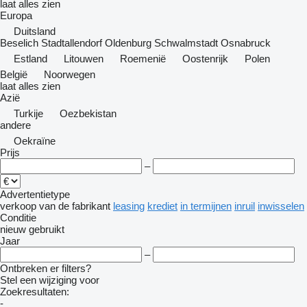
laat alles zien
Europa
Duitsland
Beselich
Stadtallendorf
Oldenburg
Schwalmstadt
Osnabruck
Estland
Litouwen
Roemenië
Oostenrijk
Polen
België
Noorwegen
laat alles zien
Azië
Turkije
Oezbekistan
andere
Oekraïne
Prijs
–
Advertentietype
verkoop
van de fabrikant
leasing
krediet
in termijnen
inruil
inwisselen
Conditie
nieuw
gebruikt
Jaar
–
Ontbreken er filters?
Stel een wijziging voor
Zoekresultaten:
-