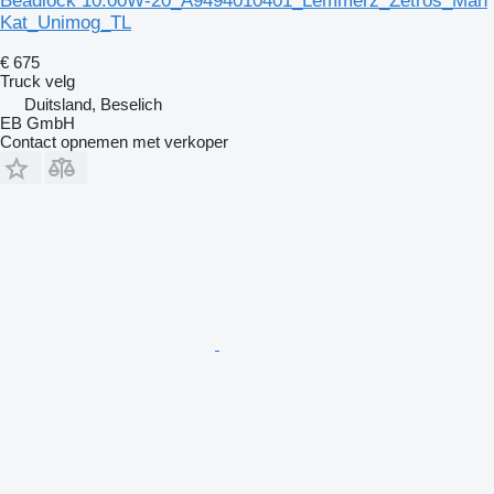
Beadlock 10.00W-20_A9494010401_Lemmerz_Zetros_Man
Kat_Unimog_TL
€ 675
Truck velg
Duitsland, Beselich
EB GmbH
Contact opnemen met verkoper