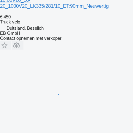
10.00V20_10-
20_1000V20_LK335/281/10_ET:90mm_Neuwertig
€ 450
Truck velg
Duitsland, Beselich
EB GmbH
Contact opnemen met verkoper