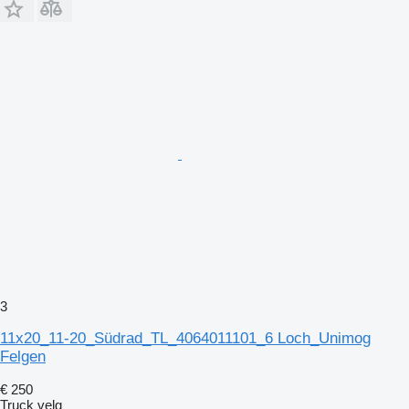
3
11x20_11-20_Südrad_TL_4064011101_6 Loch_Unimog
Felgen
€ 250
Truck velg