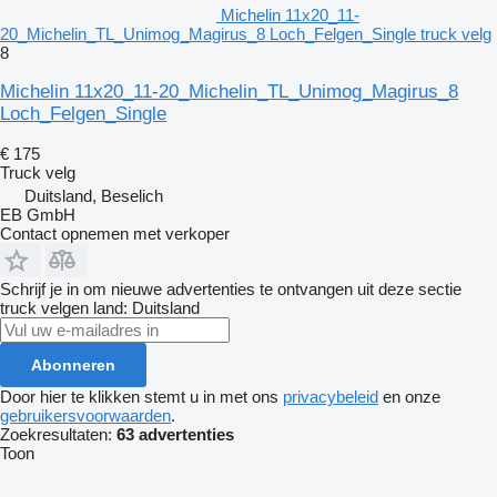
Michelin 11x20_11-
20_Michelin_TL_Unimog_Magirus_8 Loch_Felgen_Single truck velg
8
Michelin 11x20_11-20_Michelin_TL_Unimog_Magirus_8
Loch_Felgen_Single
€ 175
Truck velg
Duitsland, Beselich
EB GmbH
Contact opnemen met verkoper
Schrijf je in om nieuwe advertenties te ontvangen uit deze sectie
truck velgen
land: Duitsland
Abonneren
Door hier te klikken stemt u in met ons
privacybeleid
en onze
gebruikersvoorwaarden
.
Zoekresultaten:
63 advertenties
Toon