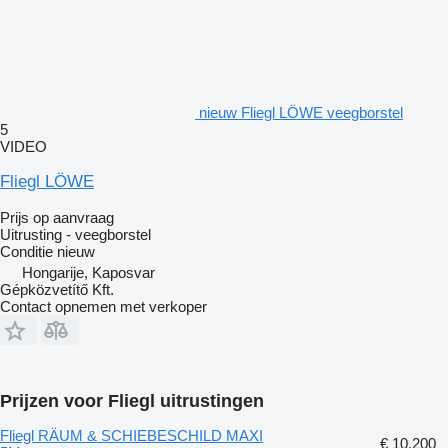
nieuw Fliegl LÖWE veegborstel
5
VIDEO
Fliegl LÖWE
Prijs op aanvraag
Uitrusting - veegborstel
Conditie
nieuw
Hongarije, Kaposvar
Gépközvetítő Kft.
Contact opnemen met verkoper
Prijzen voor Fliegl uitrustingen
Fliegl RÄUM & SCHIEBESCHILD MAXI
€ 10.200