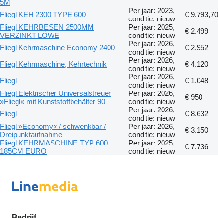
5M
Per jaar: 2023,
Fliegl KEH 2300 TYPE 600
€ 9.793,70
conditie: nieuw
Fliegl KEHRBESEN 2500MM
Per jaar: 2025,
€ 2.499
VERZINKT LÖWE
conditie: nieuw
Per jaar: 2026,
Fliegl Kehrmaschine Economy 2400
€ 2.952
conditie: nieuw
Per jaar: 2026,
Fliegl Kehrmaschine, Kehrtechnik
€ 4.120
conditie: nieuw
Per jaar: 2026,
Fliegl
€ 1.048
conditie: nieuw
Fliegl Elektrischer Universalstreuer
Per jaar: 2026,
€ 950
»Fliegl« mit Kunststoffbehälter 90
conditie: nieuw
Per jaar: 2026,
Fliegl
€ 8.632
conditie: nieuw
Fliegl »Economy« / schwenkbar /
Per jaar: 2026,
€ 3.150
Dreipunktaufnahme
conditie: nieuw
Fliegl KEHRMASCHINE TYP 600
Per jaar: 2025,
€ 7.736
185CM EURO
conditie: nieuw
Bedrijf