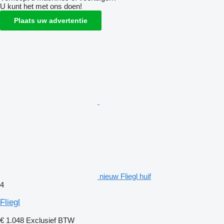
U kunt het met ons doen!
Plaats uw advertentie
nieuw Fliegl huif
4
Fliegl
€ 1.048
Exclusief BTW