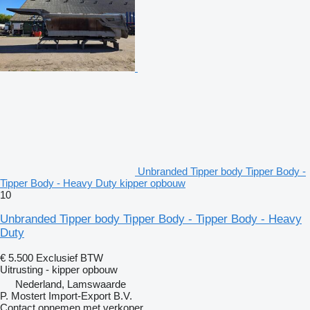
Unbranded Tipper body Tipper Body -
Tipper Body - Heavy Duty kipper opbouw
10
Unbranded Tipper body Tipper Body - Tipper Body - Heavy
Duty
€ 5.500
Exclusief BTW
Uitrusting - kipper opbouw
Nederland, Lamswaarde
P. Mostert Import-Export B.V.
Contact opnemen met verkoper