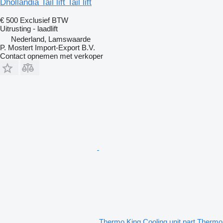
Dhollandia Tail lift Tail lift
€ 500
Exclusief BTW
Uitrusting - laadlift
Nederland, Lamswaarde
P. Mostert Import-Export B.V.
Contact opnemen met verkoper
Thermo King Cooling unit part Thermo