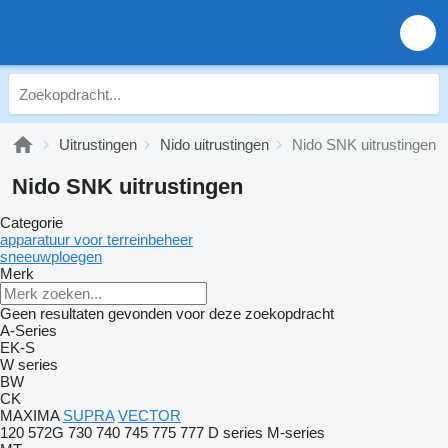
Uitrustingen
Nido uitrustingen
Nido SNK uitrustingen
Nido SNK uitrustingen
Categorie
apparatuur voor terreinbeheer
sneeuwploegen
Merk
Geen resultaten gevonden voor deze zoekopdracht
A-Series
EK-S
W series
BW
CK
MAXIMA
SUPRA
VECTOR
120
572G
730
740
745
775
777
D series
M-series