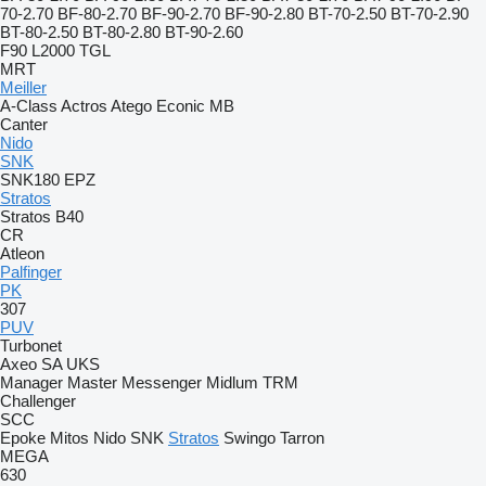
70-2.70
BF-80-2.70
BF-90-2.70
BF-90-2.80
BT-70-2.50
BT-70-2.90
BT-80-2.50
BT-80-2.80
BT-90-2.60
F90
L2000
TGL
MRT
Meiller
A-Class
Actros
Atego
Econic
MB
Canter
Nido
SNK
SNK180 EPZ
Stratos
Stratos B40
CR
Atleon
Palfinger
PK
307
PUV
Turbonet
Axeo
SA
UKS
Manager
Master
Messenger
Midlum
TRM
Challenger
SCC
Epoke
Mitos
Nido
SNK
Stratos
Swingo
Tarron
MEGA
630