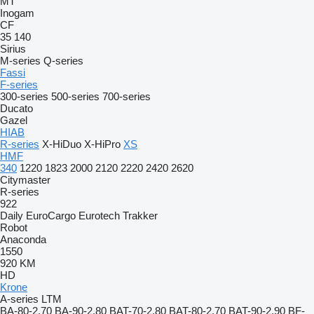
MT
Inogam
CF
35
140
Sirius
M-series
Q-series
Fassi
F-series
300-series
500-series
700-series
Ducato
Gazel
HIAB
R-series
X-HiDuo
X-HiPro
XS
HMF
340
1220
1823
2000
2120
2220
2420
2620
Citymaster
R-series
922
Daily
EuroCargo
Eurotech
Trakker
Robot
Anaconda
1550
920
KM
HD
Krone
A-series
LTM
BA-80-2.70
BA-90-2.80
BAT-70-2.80
BAT-80-2.70
BAT-90-2.90
BF-