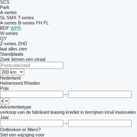
SCS
Park
A-series
SL
SMX
T-series
A-series
B-series
FH
FL
BDF
WPR
W-series
QY
Z-series
ZHD
laat alles zien
Standplaats
Zoek binnen een straal
Nederland
Heinenoord
Rheden
Prijs
–
Advertentietype
verkoop
van de fabrikant
leasing
krediet
in termijnen
inruil
inwisselen
Jaar
–
Ontbreken er filters?
Stel een wijziging voor