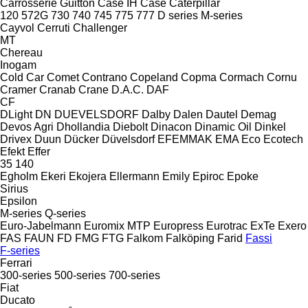
Carrosserie Guitton
Case IH
Case
Caterpillar
120
572G
730
740
745
775
777
D series
M-series
Cayvol
Cerruti
Challenger
MT
Chereau
Inogam
Cold Car
Comet
Contrano
Copeland
Copma
Cormach
Cornu
Cramer
Cranab
Crane
D.A.C.
DAF
CF
DLight
DN
DUEVELSDORF
Dalby
Dalen
Dautel
Demag
Devos Agri
Dhollandia
Diebolt
Dinacon
Dinamic Oil
Dinkel
Drivex
Duun
Dücker
Düvelsdorf
EFEMMAK
EMA
Eco
Ecotech
Efekt
Effer
35
140
Egholm
Ekeri
Ekojera
Ellermann
Emily
Epiroc
Epoke
Sirius
Epsilon
M-series
Q-series
Euro-Jabelmann
Euromix MTP
Europress
Eurotrac
ExTe
Exero
FAS
FAUN
FD
FMG
FTG
Falkom
Falköping
Farid
Fassi
F-series
Ferrari
300-series
500-series
700-series
Fiat
Ducato