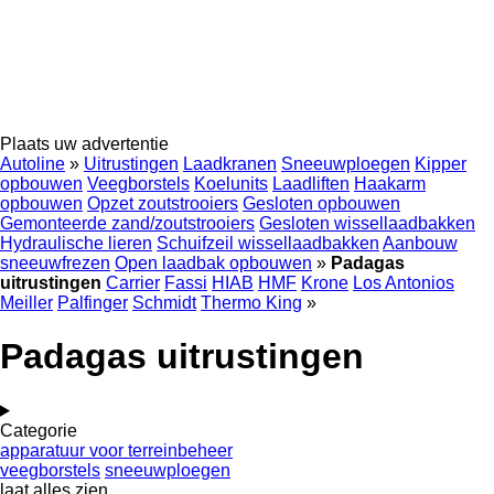
Plaats uw advertentie
Autoline
»
Uitrustingen
Laadkranen
Sneeuwploegen
Kipper
opbouwen
Veegborstels
Koelunits
Laadliften
Haakarm
opbouwen
Opzet zoutstrooiers
Gesloten opbouwen
Gemonteerde zand/zoutstrooiers
Gesloten wissellaadbakken
Hydraulische lieren
Schuifzeil wissellaadbakken
Aanbouw
sneeuwfrezen
Open laadbak opbouwen
»
Padagas
uitrustingen
Carrier
Fassi
HIAB
HMF
Krone
Los Antonios
Meiller
Palfinger
Schmidt
Thermo King
»
Padagas uitrustingen
Categorie
apparatuur voor terreinbeheer
veegborstels
sneeuwploegen
laat alles zien