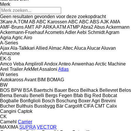
Merk
Geen resultaten gevonden voor deze zoekopdracht
3Kare
A.TOM
AB
ABC Karossen
ABC
ABC
ABS
AJK
AMA
AMF-Bruns
AMT
AP
ARKA
ATM
ATMP
Abra2
Abus
Ackermann
Ackermann-Fruehauf
Acometis
Adler
Aebi Schmidt
Agram
Agria
Agric
Airo
A-Series
Ajax
Ala-Talkkari
Allied
Almac
Altec
Aluca
Alucar
Aluvan
Amazone
EK-S
Amco Veba
Ampliroll
Andox
Anteo
Anwenhao
Arctic Machine
Arel Trailer
ArkMet
Assaloni
Atlas
W series
Autokaross
Avant
BIM
BOMAG
BW
BOS
BPW
BSA
Baertschi
Bauer
Beco
Beilhack
Bellevret
Belos
Bema
Benalu
Benelli
Bergs Fegen
Bfab
Big Red
Bobcat
Bogballe
Bonfiglioli
Bosch
Boschung
Boxer Agri
Brevini
Bucher
Bulthuis
Bussbygg
Bär Cargolift
CIFA
CMT
Calix
Cangini
Captok
CK
Carnehl
Carrier
MAXIMA
SUPRA
VECTOR