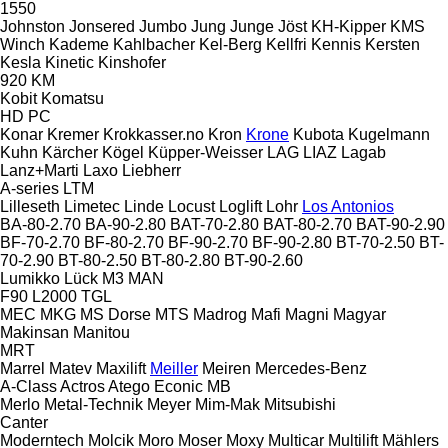
1550
Johnston
Jonsered
Jumbo
Jung
Junge
Jöst
KH-Kipper
KMS
Winch
Kademe
Kahlbacher
Kel-Berg
Kellfri
Kennis
Kersten
Kesla
Kinetic
Kinshofer
920
KM
Kobit
Komatsu
HD
PC
Konar
Kremer
Krokkasser.no
Kron
Krone
Kubota
Kugelmann
Kuhn
Kärcher
Kögel
Küpper-Weisser
LAG
LIAZ
Lagab
Lanz+Marti
Laxo
Liebherr
A-series
LTM
Lilleseth
Limetec
Linde
Locust
Loglift
Lohr
Los Antonios
BA-80-2.70
BA-90-2.80
BAT-70-2.80
BAT-80-2.70
BAT-90-2.90
BF-70-2.70
BF-80-2.70
BF-90-2.70
BF-90-2.80
BT-70-2.50
BT-
70-2.90
BT-80-2.50
BT-80-2.80
BT-90-2.60
Lumikko
Lück
M3
MAN
F90
L2000
TGL
MEC
MKG
MS Dorse
MTS
Madrog
Mafi
Magni
Magyar
Makinsan
Manitou
MRT
Marrel
Matev
Maxilift
Meiller
Meiren
Mercedes-Benz
A-Class
Actros
Atego
Econic
MB
Merlo
Metal-Technik
Meyer
Mim-Mak
Mitsubishi
Canter
Moderntech
Molcik
Moro
Moser
Moxy
Multicar
Multilift
Mählers