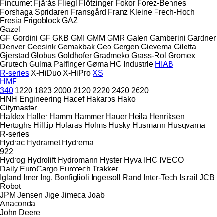
Fincumet
Fjärås
Fliegl
Flötzinger
Fokor
Forez-Bennes
Forshaga Spridaren
Fransgård
Franz Kleine
Frech-Hoch
Fresia
Frigoblock
GAZ
Gazel
GF Gordini
GF
GKB
GMI
GMM
GMR
Galen
Gamberini
Gardner
Denver
Geesink
Gemakbak
Geo
Gergen
Gievema
Giletta
Gjerstad
Globus
Goldhofer
Gradmeko
Grass-Rol
Gromex
Grutech
Guima Palfinger
Gøma
HC Industrie
HIAB
R-series
X-HiDuo
X-HiPro
XS
HMF
340
1220
1823
2000
2120
2220
2420
2620
HNH Engineering
Hadef
Hakarps
Hako
Citymaster
Haldex
Haller
Hamm
Hammer
Hauer
Heila
Henriksen
Hertoghs
Hilltip
Holaras
Holms
Husky
Husmann
Husqvarna
R-series
Hydrac
Hydramet
Hydrema
922
Hydrog
Hydrolift
Hydromann
Hyster
Hyva
IHC
IVECO
Daily
EuroCargo
Eurotech
Trakker
Igland
Imer
Ing. Bonfiglioli
Ingersoll Rand
Inter-Tech
Istrail
JCB
Robot
JPM
Jensen
Jige
Jimeca
Joab
Anaconda
John Deere