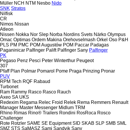
Müller
NCH
NTM
Nesbo
Nido
SNK
Stratos
Nilfisk
CR
Nimos
Nissan
Atleon
Nissen
Nokka
Nor Slep
Norba
Nordins Svets
Närko
Olympus
Omac
Optimas
Ordem Makina
Orehovselmash
Orkel
Oso
P&H
PLS
PM
PMC
POM Augustów
POM
Paccar
Padagas
Paganinicar
Palfinger Palift
Palfinger Sany
Palfinger
PK
Pegaso
Penz
Pesci
Peter Winterthur
Peugeot
307
Pfaff
Plan
Polmar
Pomarol
Pome
Praga
Prinzing
Pronar
PUV
RPM Tech
RQF
Rabaud
Turbonet
Ram
Rammy
Rasco
Rasco
Rauch
Axeo
SA
UKS
Redexim
Regama
Relec Froid
Relek
Rema
Remmers
Renault
Manager
Master
Messenger
Midlum
TRM
Rhino
Rimas
Rino® Trailers
Rondini
RosRoca
Rosco
Challenger
Rote
Rotzler
SAME
SE Equipment
SID
SKAB
SLP
SMB
SML
SMZ
STS
SaMASZ
Sami
Sandvik
Sany