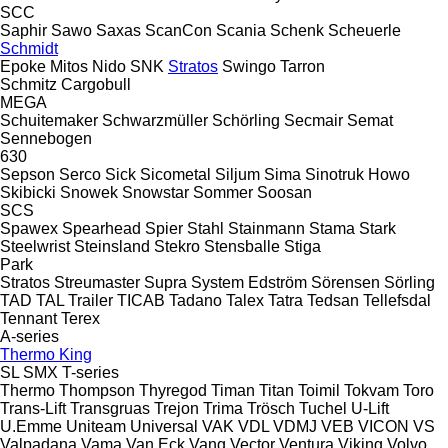
SCC
Saphir
Sawo
Saxas
ScanCon
Scania
Schenk
Scheuerle
Schmidt
Epoke
Mitos
Nido
SNK
Stratos
Swingo
Tarron
Schmitz Cargobull
MEGA
Schuitemaker
Schwarzmüller
Schörling
Secmair
Semat
Sennebogen
630
Sepson
Serco
Sick
Sicometal
Siljum
Sima
Sinotruk Howo
Skibicki
Snowek
Snowstar
Sommer
Soosan
SCS
Spawex
Spearhead
Spier
Stahl
Stainmann
Stama
Stark
Steelwrist
Steinsland
Stekro
Stensballe
Stiga
Park
Stratos
Streumaster
Supra
System Edström
Sörensen
Sörling
TAD
TAL Trailer
TICAB
Tadano
Talex
Tatra
Tedsan
Tellefsdal
Tennant
Terex
A-series
Thermo King
SL
SMX
T-series
Thermo
Thompson
Thyregod
Timan
Titan
Toimil
Tokvam
Toro
Trans-Lift
Transgruas
Trejon
Trima
Trösch
Tuchel
U-Lift
U.Emme
Uniteam
Universal
VAK
VDL
VDMJ
VEB
VICON
VS
Valpadana
Vama
Van Eck
Vang
Vector
Ventura
Viking
Volvo