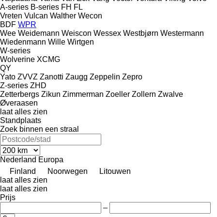
A-series
B-series
FH
FL
Vreten
Vulcan
Walther
Wecon
BDF
WPR
Wee
Weidemann
Weiscon
Wessex
Westbjørn
Westermann
Wiedenmann
Wille
Wirtgen
W-series
Wolverine
XCMG
QY
Yato
ZVVZ
Zanotti
Zaugg
Zeppelin
Zepro
Z-series
ZHD
Zetterbergs
Zikun
Zimmerman
Zoeller
Zollern
Zwalve
Øveraasen
laat alles zien
Standplaats
Zoek binnen een straal
Nederland
Europa
Finland
Noorwegen
Litouwen
laat alles zien
laat alles zien
Prijs
–