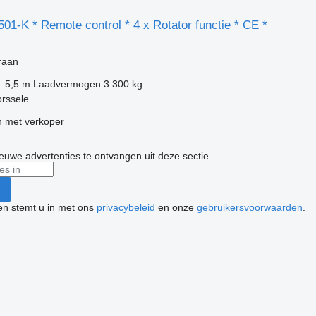
501-K * Remote control * 4 x Rotator functie * CE *
g
kraan
5,5 m
Laadvermogen
3.300 kg
orssele
 met verkoper
nieuwe advertenties te ontvangen uit deze sectie
ken stemt u in met ons
privacybeleid
en onze
gebruikersvoorwaarden
.