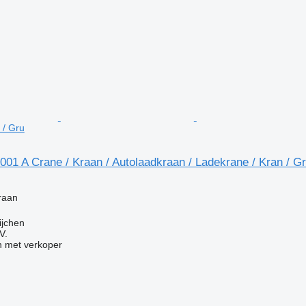
 / Gru
001 A Crane / Kraan / Autolaadkraan / Ladekrane / Kran / G
g
kraan
ijchen
V.
 met verkoper