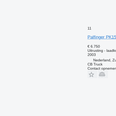
11
Palfinger PK1
€ 6.750
Uitrusting - laad
2003
Nederland, Z
CB Truck
Contact opnemen