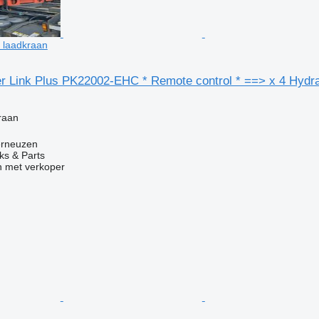
c laadkraan
er Link Plus PK22002-EHC * Remote control * ==> x 4 Hydra
g
kraan
erneuzen
ks & Parts
 met verkoper