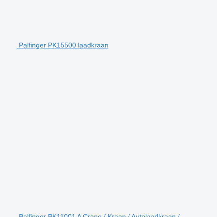
Palfinger PK15500 laadkraan
Palfinger PK11001 A Crane / Kraan / Autolaadkraan /