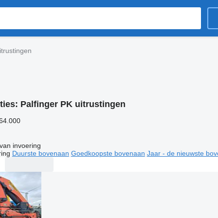
itrustingen
ties:
Palfinger PK uitrustingen
 64.000
van invoering
ring
Duurste bovenaan
Goedkoopste bovenaan
Jaar - de nieuwste bo