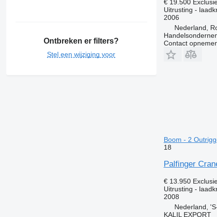
€ 19.500
Exclusi
Uitrusting - laad
2006
Nederland, R
Handelsonderne
Ontbreken er filters?
Contact opnemen
Stel een wijziging voor
Boom - 2 Outrigg
18
Palfinger Cran
€ 13.950
Exclusi
Uitrusting - laad
2008
Nederland, '
KALIL EXPORT