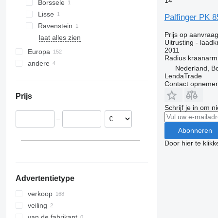
14
Borssele
PK 16502
Lisse
PK 18002
Palfinger PK 8
Ravenstein
PK 18080
Prijs op aanvraa
laat alles zien
PK 18500
Uitrusting - laad
2011
PK 20002
Europa
Radius kraanarm
PK 22002-EH
andere
Spanje
Nederland, B
PK 23002
Polen
Oekraïne
LendaTrade
Contact opnemen
PK 23500
Duitsland
Prijs
PK 32080
Portugal
Schrijf je in om 
PK 36002
Estland
–
PK 42502
Litouwen
Abonneren
PK 65002
België
Door hier te klik
Hongarije
laat alles zien
Advertentietype
verkoop
veiling
van de fabrikant