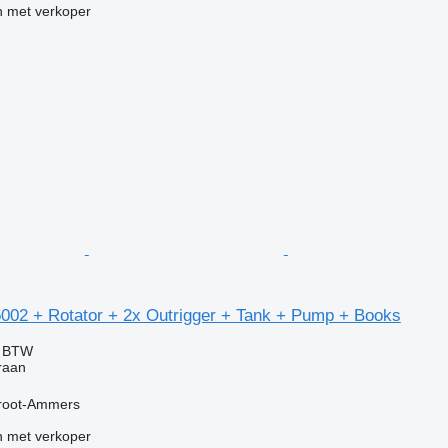
 met verkoper
5002 + Rotator + 2x Outrigger + Tank + Pump + Books
f BTW
kraan
root-Ammers
 met verkoper