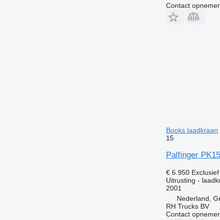
Contact opnemen
Books laadkraan
15
Palfinger PK1
€ 6.950
Exclusie
Uitrusting - laad
2001
Nederland, G
RH Trucks BV
Contact opnemen