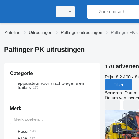
Autoline
Uitrustingen
Palfinger uitrustingen
Palfinger PK u
Palfinger PK uitrustingen
170 adverten
Categorie
Prijs:
€ 2.400 - €
apparatuur voor vrachtwagens en
Filter
trailers
Sorteren
:
Datum 
laadkranen
Datum van invoe
laadbakken
Merk
kipper opbouwen
Fassi
A-Series
EK-S
W series
BW
CK
MAXIMA
120
MT
Inogam
CF
35
Sirius
M-series
HIAB
SUPRA
572G
140
Q-series
F-series
300-series
Ducato
Gazel