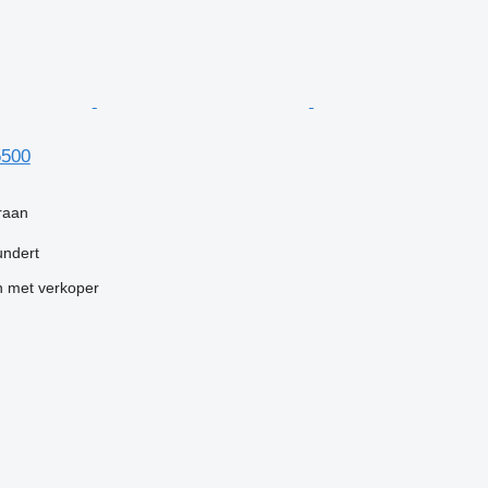
5500
kraan
undert
 met verkoper