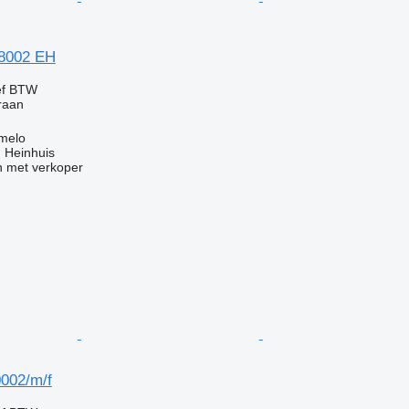
18002 EH
ef BTW
kraan
lmelo
 Heinhuis
 met verkoper
0002/m/f