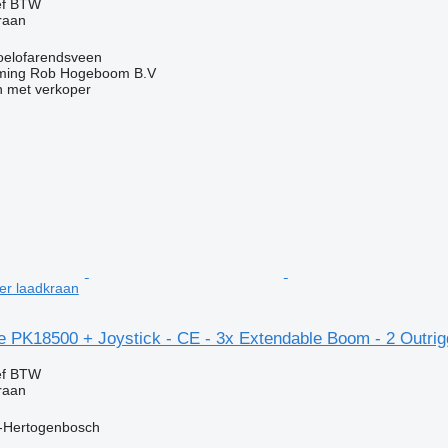
ef BTW
kraan
oelofarendsveen
ming Rob Hogeboom B.V
 met verkoper
er laadkraan
e PK18500 + Joystick - CE - 3x Extendable Boom - 2 Outrig
ef BTW
kraan
S-Hertogenbosch