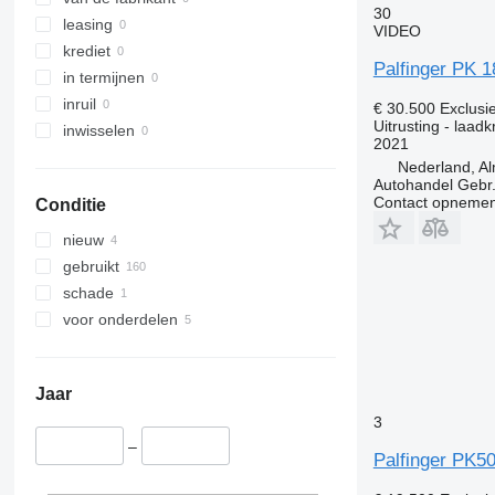
30
leasing
VIDEO
krediet
Palfinger PK 
in termijnen
inruil
€ 30.500
Exclusi
Uitrusting - laad
inwisselen
2021
Nederland, A
Autohandel Gebr.
Contact opnemen
Conditie
nieuw
gebruikt
schade
voor onderdelen
Jaar
3
–
Palfinger PK5