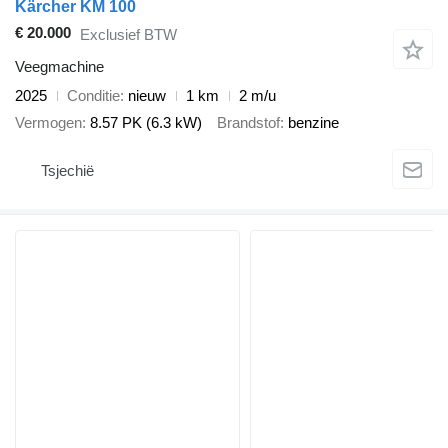
Kärcher KM 100
€ 20.000
Exclusief BTW
Veegmachine
2025
Conditie
nieuw
1 km
2 m/u
Vermogen
8.57 PK (6.3 kW)
Brandstof
benzine
Tsjechië