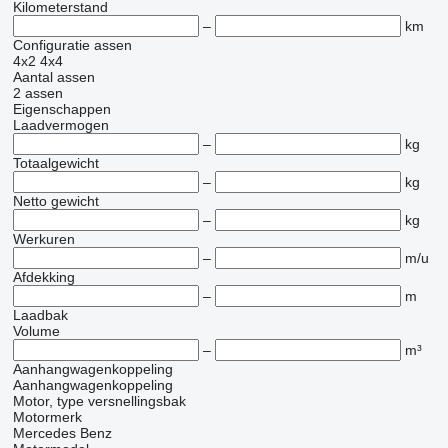
Kilometerstand
–
km
Configuratie assen
4x2
4x4
Aantal assen
2 assen
Eigenschappen
Laadvermogen
–
kg
Totaalgewicht
–
kg
Netto gewicht
–
kg
Werkuren
–
m/u
Afdekking
–
m
Laadbak
Volume
–
m³
Aanhangwagenkoppeling
Aanhangwagenkoppeling
Motor, type versnellingsbak
Motormerk
Mercedes Benz