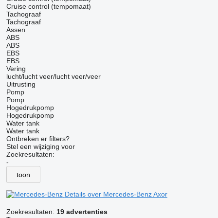
Cruise control (tempomaat)
Tachograaf
Tachograaf
Assen
ABS
ABS
EBS
EBS
Vering
lucht/lucht
veer/lucht
veer/veer
Uitrusting
Pomp
Pomp
Hogedrukpomp
Hogedrukpomp
Water tank
Water tank
Ontbreken er filters?
Stel een wijziging voor
Zoekresultaten:
-
toon
Details over Mercedes-Benz Axor
Zoekresultaten:
19 advertenties