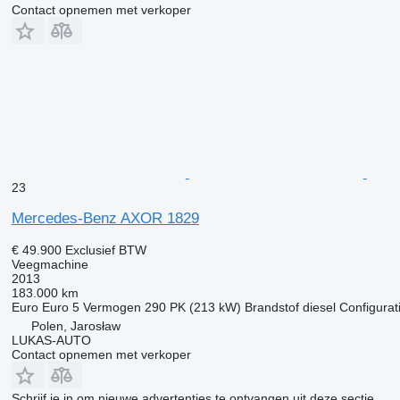
Contact opnemen met verkoper
23
Mercedes-Benz AXOR 1829
€ 49.900
Exclusief BTW
Veegmachine
2013
183.000 km
Euro
Euro 5
Vermogen
290 PK (213 kW)
Brandstof
diesel
Configurat
Polen, Jarosław
LUKAS-AUTO
Contact opnemen met verkoper
Schrijf je in om nieuwe advertenties te ontvangen uit deze sectie