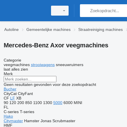
Autoline
Gemeentelijke machines
Straatreiniging machines
Mercedes-Benz Axor veegmachines
Categorie
veegmachines
strooiwagens
sneeuwruimers
laat alles zien
Merk
Geen resultaten gevonden voor deze zoekopdracht
Bucher
CityCat
CityFant
CF
LF
XB
90
120
200
850
1100
1300
5000
6000
MINI
FL
C-series
T-series
Hako
Citymaster
Hamster
Jonas
Scrubmaster
HMF