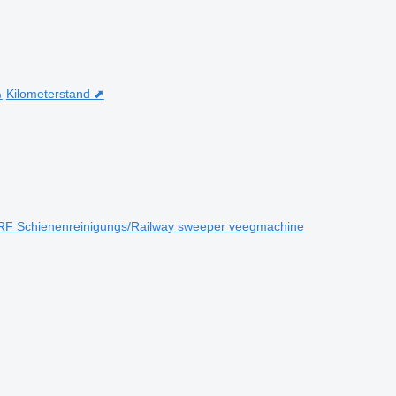
⬊
Kilometerstand ⬈
RF Schienenreinigungs/Railway sweeper veegmachine