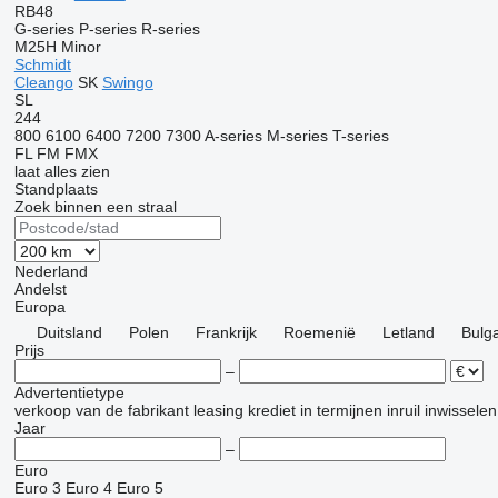
RB48
G-series
P-series
R-series
M25H
Minor
Schmidt
Cleango
SK
Swingo
SL
244
800
6100
6400
7200
7300
A-series
M-series
T-series
FL
FM
FMX
laat alles zien
Standplaats
Zoek binnen een straal
Nederland
Andelst
Europa
Duitsland
Polen
Frankrijk
Roemenië
Letland
Bulga
Prijs
–
Advertentietype
verkoop
van de fabrikant
leasing
krediet
in termijnen
inruil
inwisselen
Jaar
–
Euro
Euro 3
Euro 4
Euro 5