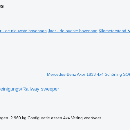
es
r - de nieuwste bovenaan
Jaar - de oudste bovenaan
Kilometerstand 
Mercedes-Benz Axor 1833 4x4 Schörling SO
einigungs/Railway sweeper
ogen
2.960 kg
Configuratie assen
4x4
Vering
veer/veer