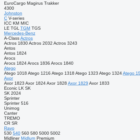
EuroCargo
Magirus
Trakker
4300
Johnston
C
V-series
ICC
KM
MIC
LE
TGL
TGM
TGS
Mercedes-Benz
A-Class
Actros
Actros 1830
Actros 2032
Actros 3243
Antos
Antos 1824
Arocs
Arocs 1824
Arocs 1836
Arocs 1840
Atego
Atego 1018
Atego 1216
Atego 1318
Atego 1323
Atego 1324
Atego 1
Axor
Axor 1823
Axor 1824
Axor 1828
Axor 1829
Axor 1833
Econic
LK
SK
SK 2024
Sprinter
Sprinter 516
Unimog
Canter
TREMO
CR
SR
Ravo
530
540
560
580
5000
5002
Midliner
Midlum
Premium