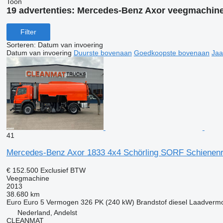
Toon
19 advertenties:
Mercedes-Benz Axor veegmachin
Filter
Sorteren
:
Datum van invoering
Datum van invoering
Duurste bovenaan
Goedkoopste bovenaan
Jaa
41
Mercedes-Benz Axor 1833 4x4 Schörling SORF Schienenr
€ 152.500
Exclusief BTW
Veegmachine
2013
38.680 km
Euro
Euro 5
Vermogen
326 PK (240 kW)
Brandstof
diesel
Laadverm
Nederland, Andelst
CLEANMAT