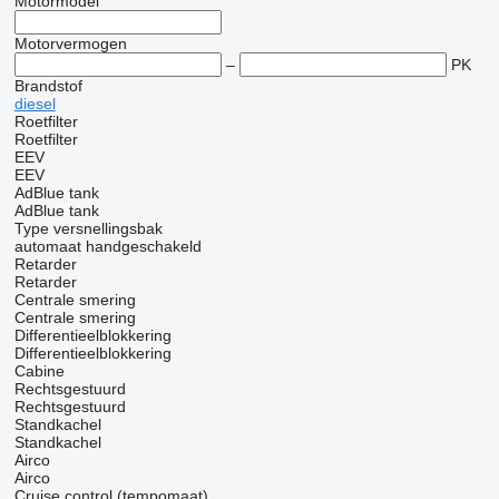
Motormodel
Motorvermogen
–
PK
Brandstof
diesel
Roetfilter
Roetfilter
EEV
EEV
AdBlue tank
AdBlue tank
Type versnellingsbak
automaat
handgeschakeld
Retarder
Retarder
Centrale smering
Centrale smering
Differentieelblokkering
Differentieelblokkering
Cabine
Rechtsgestuurd
Rechtsgestuurd
Standkachel
Standkachel
Airco
Airco
Cruise control (tempomaat)