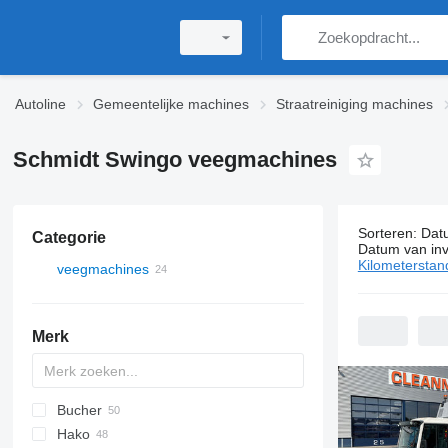
Autoline
Gemeentelijke machines
Straatreiniging machines
Schmidt Swingo veegmachines
Sorteren
:
Dat
Categorie
24 adverten
Datum van inv
Kilometerstan
veegmachines
Merk
Bucher
Hako
CityCat
CF
90
FL
C-series