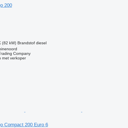
o 200
g
K (82 kW)
Brandstof
diesel
einenoord
Trading Company
 met verkoper
o Compact 200 Euro 6