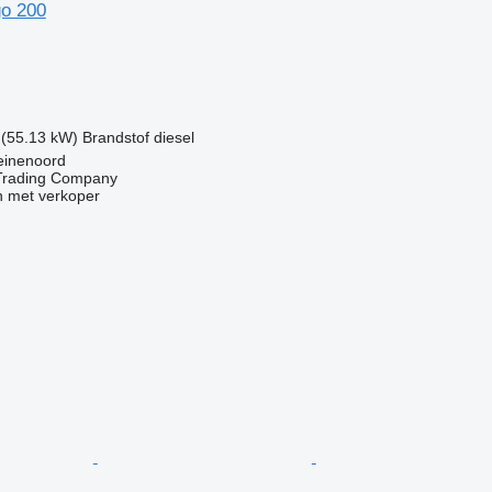
o 200
g
 (55.13 kW)
Brandstof
diesel
einenoord
Trading Company
 met verkoper