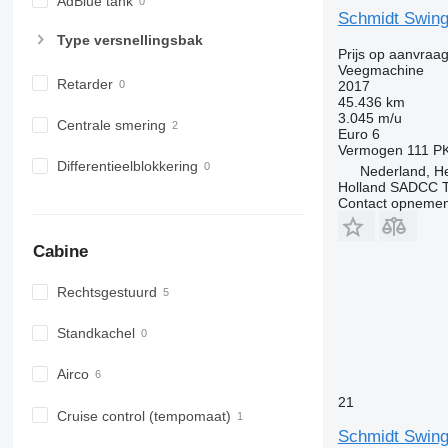
AdBlue tank
Schmidt Swing
Type versnellingsbak
Prijs op aanvraa
Veegmachine
Retarder
2017
45.436 km
3.045 m/u
Centrale smering
Euro 6
Vermogen
111 P
Differentieelblokkering
Nederland, H
Holland SADCC 
Contact opnemen
Cabine
Rechtsgestuurd
Standkachel
Airco
21
Cruise control (tempomaat)
Schmidt Swing