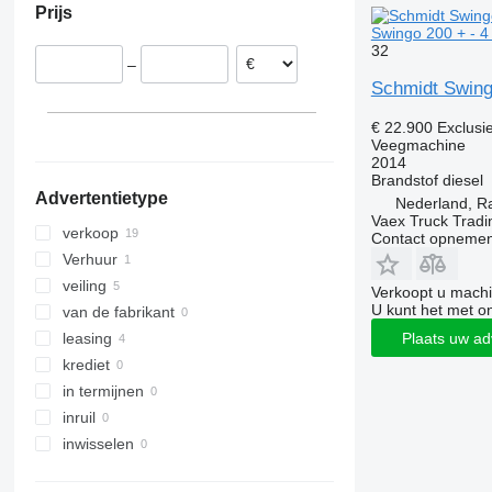
Prijs
Spanje
Swingo 200 + - 4
Roemenië
32
–
Noorwegen
Schmidt Swingo
Italië
Denemarken
€ 22.900
Exclusi
Veegmachine
Duitsland
2014
laat alles zien
Brandstof
diesel
Advertentietype
Nederland, R
Vaex Truck Tradi
verkoop
Contact opnemen
Verhuur
veiling
Verkoopt u machi
U kunt het met o
van de fabrikant
Plaats uw ad
leasing
krediet
in termijnen
inruil
inwisselen