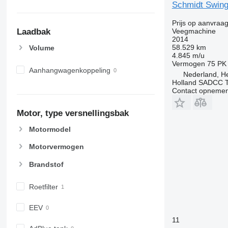
Schmidt Swing
Prijs op aanvraa
Veegmachine
Laadbak
2014
58.529 km
Volume
4.845 m/u
Vermogen
75 PK
Aanhangwagenkoppeling
Nederland, H
Holland SADCC 
Contact opnemen
Motor, type versnellingsbak
Motormodel
Motorvermogen
Brandstof
Roetfilter
EEV
11