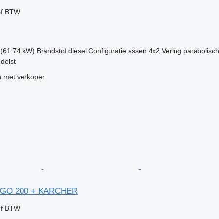
ef BTW
 (61.74 kW)
Brandstof
diesel
Configuratie assen
4x2
Vering
parabolisch
delst
 met verkoper
NGO 200 + KARCHER
ef BTW