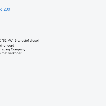
o 200
g
K (82 kW)
Brandstof
diesel
einenoord
Trading Company
 met verkoper