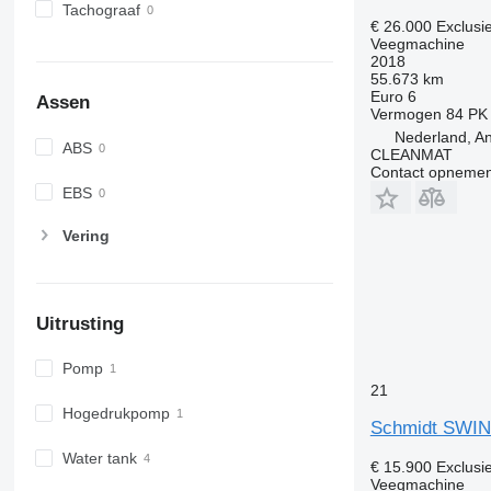
Tachograaf
€ 26.000
Exclusi
Veegmachine
2018
55.673 km
Euro 6
Assen
Vermogen
84 PK
Nederland, An
ABS
CLEANMAT
Contact opnemen
EBS
Vering
Uitrusting
Pomp
21
Hogedrukpomp
Schmidt SWI
Water tank
€ 15.900
Exclusi
Veegmachine