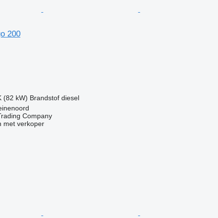
o 200
g
K (82 kW)
Brandstof
diesel
einenoord
Trading Company
 met verkoper