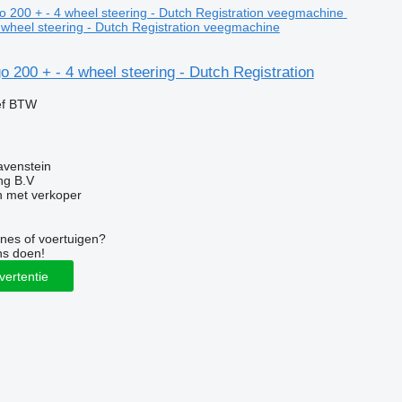
 wheel steering - Dutch Registration veegmachine
 200 + - 4 wheel steering - Dutch Registration
ef BTW
avenstein
ng B.V
 met verkoper
nes of voertuigen?
ns doen!
vertentie