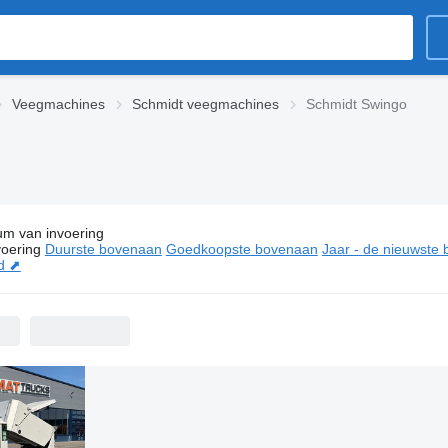
Veegmachines
Schmidt veegmachines
Schmidt Swingo
um van invoering
ties:
Schmidt Swingo veegmachines
oering
Duurste bovenaan
Goedkoopste bovenaan
Jaar - de nieuwste
d ⬈