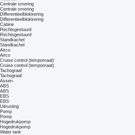
Centrale smering
Centrale smering
Differentieelblokkering
Differentieelblokkering
Cabine
Rechtsgestuurd
Rechtsgestuurd
Standkachel
Standkachel
Airco
Airco
Cruise control (tempomaat)
Cruise control (tempomaat)
Tachograaf
Tachograaf
Assen
ABS
ABS
EBS
EBS
Uitrusting
Pomp
Pomp
Hogedrukpomp
Hogedrukpomp
Water tank