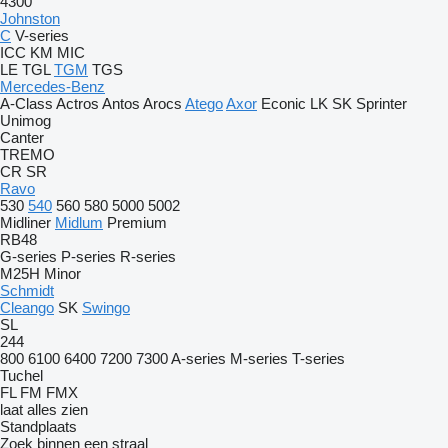
4300
Johnston
C
V-series
ICC
KM
MIC
LE
TGL
TGM
TGS
Mercedes-Benz
A-Class
Actros
Antos
Arocs
Atego
Axor
Econic
LK
SK
Sprinter
Unimog
Canter
TREMO
CR
SR
Ravo
530
540
560
580
5000
5002
Midliner
Midlum
Premium
RB48
G-series
P-series
R-series
M25H
Minor
Schmidt
Cleango
SK
Swingo
SL
244
800
6100
6400
7200
7300
A-series
M-series
T-series
Tuchel
FL
FM
FMX
laat alles zien
Standplaats
Zoek binnen een straal