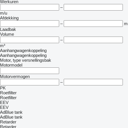
Werkuren
–
m/u
Afdekking
–
m
Laadbak
Volume
–
m³
Aanhangwagenkoppeling
Aanhangwagenkoppeling
Motor, type versnellingsbak
Motormodel
Motorvermogen
–
PK
Roetfilter
Roetfilter
EEV
EEV
AdBlue tank
AdBlue tank
Retarder
Retarder