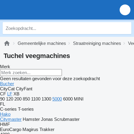
Gemeentelijke machines
Straatreiniging machines
Ve
Tuchel veegmachines
Merk
Geen resultaten gevonden voor deze zoekopdracht
Bucher
CityCat
CityFant
CF
LF
XB
90
120
200
850
1100
1300
5000
6000
MINI
FL
C-series
T-series
Hako
Citymaster
Hamster
Jonas
Scrubmaster
HMF
EuroCargo
Magirus
Trakker