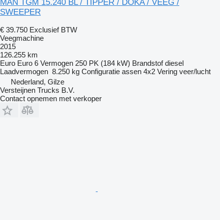
MAN TGM 15.240 BL / TIPPER / DOKA / VEEG /
SWEEPER
€ 39.750
Exclusief BTW
Veegmachine
2015
126.255 km
Euro
Euro 6
Vermogen
250 PK (184 kW)
Brandstof
diesel
Laadvermogen
8.250 kg
Configuratie assen
4x2
Vering
veer/lucht
Nederland, Gilze
Versteijnen Trucks B.V.
Contact opnemen met verkoper