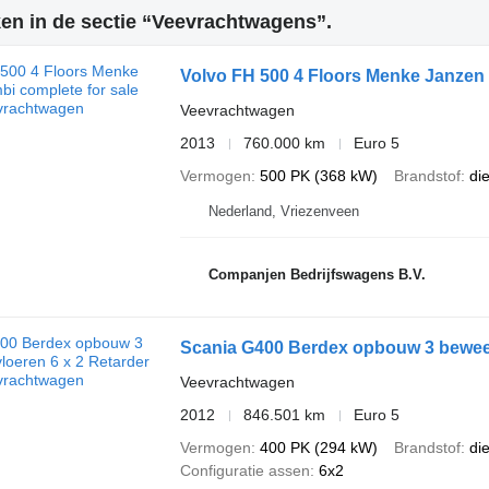
en in de sectie “Veevrachtwagens”.
Volvo FH 500 4 Floors Menke Janzen 
Veevrachtwagen
2013
760.000 km
Euro 5
Vermogen
500 PK (368 kW)
Brandstof
di
Nederland, Vriezenveen
Companjen Bedrijfswagens B.V.
Scania G400 Berdex opbouw 3 beweeg
Veevrachtwagen
2012
846.501 km
Euro 5
Vermogen
400 PK (294 kW)
Brandstof
di
Configuratie assen
6x2