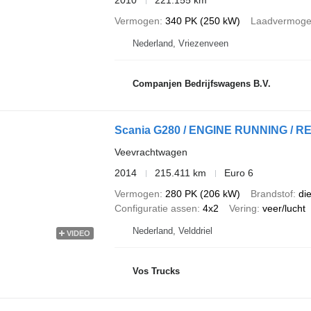
2010
221.155 km
Vermogen
340 PK (250 kW)
Laadvermog
Nederland, Vriezenveen
Companjen Bedrijfswagens B.V.
Scania G280 / ENGINE RUNNING / R
Veevrachtwagen
2014
215.411 km
Euro 6
Vermogen
280 PK (206 kW)
Brandstof
di
Configuratie assen
4x2
Vering
veer/lucht
Nederland, Velddriel
VIDEO
Vos Trucks