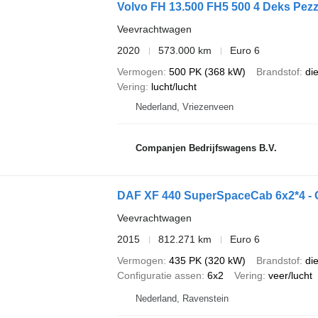
Volvo FH 13.500 FH5 500 4 Deks Pezza
Veevrachtwagen
2020
573.000 km
Euro 6
Vermogen
500 PK (368 kW)
Brandstof
di
Vering
lucht/lucht
Nederland, Vriezenveen
Companjen Bedrijfswagens B.V.
DAF XF 440 SuperSpaceCab 6x2*4 - Cu
Veevrachtwagen
2015
812.271 km
Euro 6
Vermogen
435 PK (320 kW)
Brandstof
di
Configuratie assen
6x2
Vering
veer/lucht
Nederland, Ravenstein