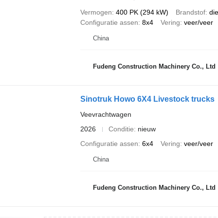
Vermogen
400 PK (294 kW)
Brandstof
di
Configuratie assen
8x4
Vering
veer/veer
China
Fudeng Construction Machinery Co., Ltd
Sinotruk Howo 6X4 Livestock trucks
Veevrachtwagen
2026
Conditie
nieuw
Configuratie assen
6x4
Vering
veer/veer
China
Fudeng Construction Machinery Co., Ltd