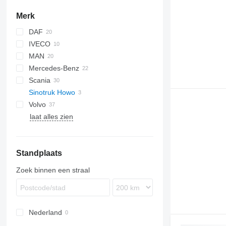
Merk
DAF
IVECO
CF
MAN
LF
Daily
Mercedes-Benz
XF
EuroCargo
LE
Scania
NL series
Actros
Canter
T-series
Sinotruk Howo
TGA
Antos
G-series
Volvo
TGL
Atego
LB
laat alles zien
TGM
Axor
P-series
FH
TGS
SK
R-series
FL
TGX
FM
Standplaats
FMX
Zoek binnen een straal
Nederland