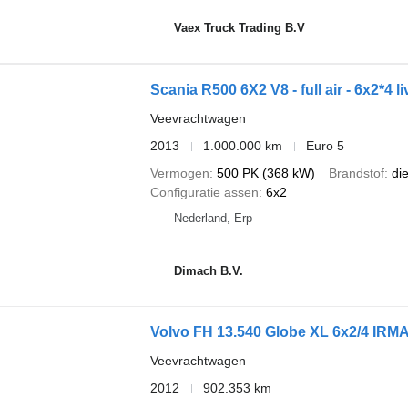
Vaex Truck Trading B.V
Scania R500 6X2 V8 - full air - 6x2*4 l
Veevrachtwagen
2013
1.000.000 km
Euro 5
Vermogen
500 PK (368 kW)
Brandstof
di
Configuratie assen
6x2
Nederland, Erp
Dimach B.V.
Volvo FH 13.540 Globe XL 6x2/4 IRMA
Veevrachtwagen
2012
902.353 km