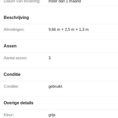
Datum van invoering:
meer dan 1 maand
Beschrijving
Afmetingen:
9,66 m × 2,5 m × 1,3 m
Assen
Aantal assen:
3
Conditie
Conditie:
gebruikt
Overige details
Kleur:
grijs