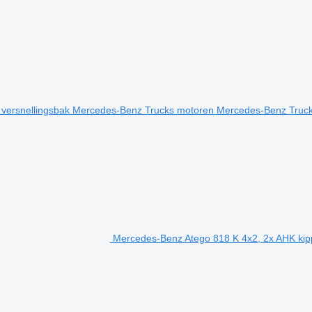
versnellingsbak
Mercedes-Benz Trucks motoren
Mercedes-Benz Truc
Mercedes-Benz Atego 818 K 4x2, 2x AHK kip