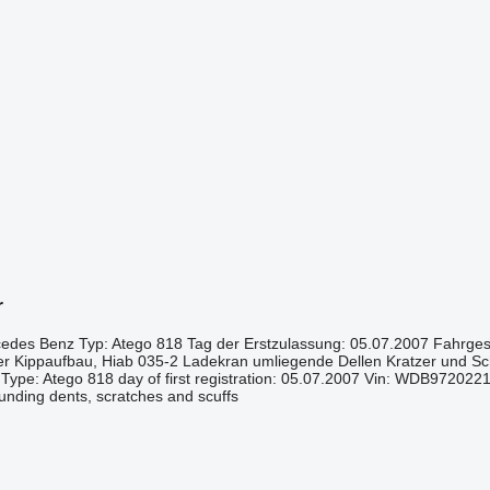
r
rcedes Benz Typ: Atego 818 Tag der Erstzulassung: 05.07.2007 Fahr
er Kippaufbau, Hiab 035-2 Ladekran umliegende Dellen Kratzer und 
Type: Atego 818 day of first registration: 05.07.2007 Vin: WDB9720
ounding dents, scratches and scuffs