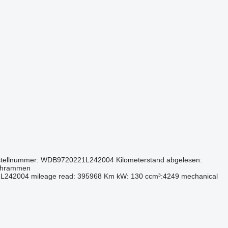
gestellnummer: WDB9720221L242004 Kilometerstand abgelesen:
Schrammen
221L242004 mileage read: 395968 Km kW: 130 ccm³:4249 mechanical