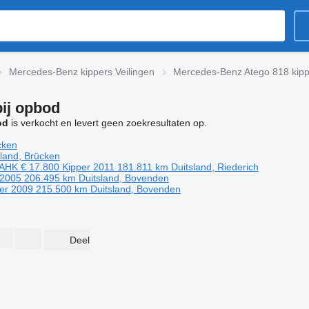
Mercedes-Benz kippers Veilingen
Mercedes-Benz Atego 818 kipp
ij opbod
od
is verkocht en levert geen zoekresultaten op.
cken
sland, Brücken
 AHK
€ 17.800
Kipper
2011
181.811 km
Duitsland, Riederich
2005
206.495 km
Duitsland, Bovenden
per
2009
215.500 km
Duitsland, Bovenden
Deel