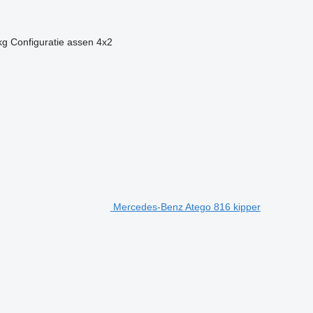
kg
Configuratie assen
4x2
Mercedes-Benz Atego 816 kipper