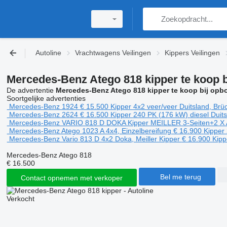
Autoline
Vrachtwagens Veilingen
Kippers Veilingen
Mercedes-Benz Atego 818 kipper te koop b
De advertentie
Mercedes-Benz Atego 818 kipper te koop bij opb
Soortgelijke advertenties
Mercedes-Benz 1924
€ 15.500
Kipper
4x2
veer/veer
Duitsland, Brü
Mercedes-Benz 2624
€ 16.500
Kipper
240 PK (176 kW)
diesel
Duit
Mercedes-Benz VARIO 818 D DOKA Kipper MEILLER 3-Seiten+2 X
Mercedes-Benz Atego 1023 A 4x4, Einzelbereifung
€ 16.900
Kipper
Mercedes-Benz Vario 813 D 4x2 Doka, Meiller Kipper
€ 16.900
Kip
Mercedes-Benz Atego 818
€ 16.500
Bel me terug
Contact opnemen met verkoper
Verkocht