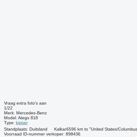
Vraag extra foto's aan
1/22
Merk:
Mercedes-Benz
Model:
Atego 818
Type:
kipper
Standplaats:
Duitsland
Kalkar
6596 km to "United States/Columbus
Voorraad ID-nummer verkoper:
898436