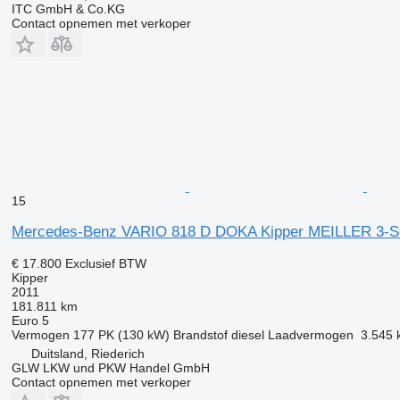
ITC GmbH & Co.KG
Contact opnemen met verkoper
15
Mercedes-Benz VARIO 818 D DOKA Kipper MEILLER 3-S
€ 17.800
Exclusief BTW
Kipper
2011
181.811 km
Euro 5
Vermogen
177 PK (130 kW)
Brandstof
diesel
Laadvermogen
3.545 
Duitsland, Riederich
GLW LKW und PKW Handel GmbH
Contact opnemen met verkoper