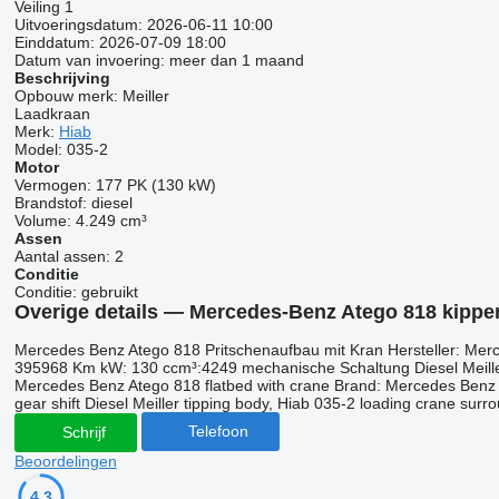
Veiling
1
Uitvoeringsdatum:
2026-06-11 10:00
Einddatum:
2026-07-09 18:00
Datum van invoering:
meer dan 1 maand
Beschrijving
Opbouw merk:
Meiller
Laadkraan
Merk:
Hiab
Model:
035-2
Motor
Vermogen:
177 PK (130 kW)
Brandstof:
diesel
Volume:
4.249 cm³
Assen
Aantal assen:
2
Conditie
Conditie:
gebruikt
Overige details — Mercedes-Benz Atego 818 kippe
Mercedes Benz Atego 818 Pritschenaufbau mit Kran Hersteller: Me
395968 Km kW: 130 ccm³:4249 mechanische Schaltung Diesel Meill
Mercedes Benz Atego 818 flatbed with crane Brand: Mercedes Benz 
gear shift Diesel Meiller tipping body, Hiab 035-2 loading crane surr
Telefoon
Schrijf
Beoordelingen
4.3