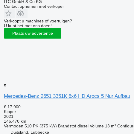
ITC GmbH & Co.KG
Contact opnemen met verkoper
Verkoopt u machines of voertuigen?
U kunt het met ons doen!
Plaats uw advertentie
5
Mercedes-Benz 2651 3351K 6x6 HD Arocs 5 Nur Aufbau
€ 17.900
Kipper
2021
146.470 km
Vermogen
510 PK (375 kW)
Brandstof
diesel
Volume
13 m³
Configur
Duitsland, Lübbecke