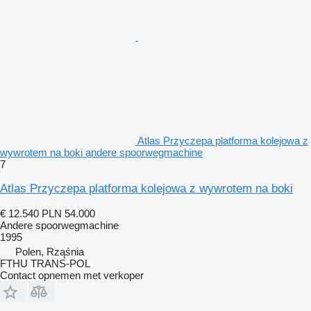
Atlas Przyczepa platforma kolejowa z
wywrotem na boki andere spoorwegmachine
7
Atlas Przyczepa platforma kolejowa z wywrotem na boki
€ 12.540
PLN 54.000
Andere spoorwegmachine
1995
Polen, Rząśnia
FTHU TRANS-POL
Contact opnemen met verkoper