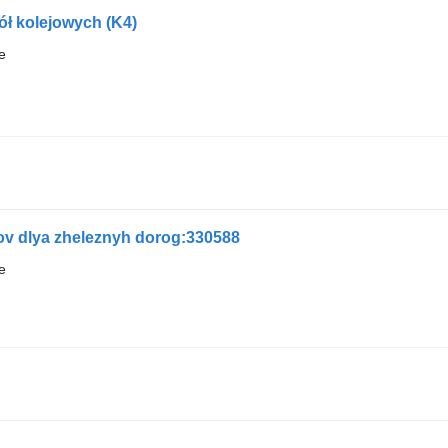
ół kolejowych (K4)
e
v dlya zheleznyh dorog:330588
e