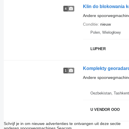
Klin do blokowania k
4
Andere spoorwegmachin
Conditie
nieuw
Polen, Wielogłowy
LUPHER
Komplekty georadaro
1
Andere spoorwegmachin
Oezbekistan, Tashkent
U VENDOR OOO
Schrijf je in om nieuwe advertenties te ontvangen uit deze sectie
anderen spoorwegmachines
Seacom