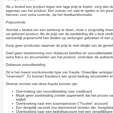
Als u besluit een product tegen een lage prijs te kopen, zorg dan 
eigenaar van het product. Een manier om vals te spelen is om jezel
hierover voor extra controle, via het feedbackformulier.
Prijscontrole
Voordat u besluit om een ​​aankoop te doen, moet u zorgvuldig mee
uw gekozen product. Als de prijs van de aanbieding die u leuk vind
aanzienlijk prijsverschil kan duiden op verborgen gebreken of een
Koop geen producten waarvan de prijs te veel afwijkt van de gemidd
Geef geen toestemming voor dubieuze beloftes en vooruitbetaalde g
extra foto's en documenten van het product, controleer de authenti
Dubieuze vooruitbetaling
Dit is het meest voorkomende type van fraude. Oneerlijke verkope
"reserveert". Zo kunnen fraudeurs een groot bedrag verzamelen en
Diverse vormen van deze fraude kunnen zijn:
Overmaking van vooruitbetaling naar creditcard
Maak geen aanbetaling zonder papierwerk dat het proces van
twijfelt.
Overboeking naar een tussenpersoon ("Trustee" account)
Een dergelijk verzoek zou alarmerend moeten zijn, hoogstwa
Overboeking naar een bedrijfsaccount met een vergelijkbar