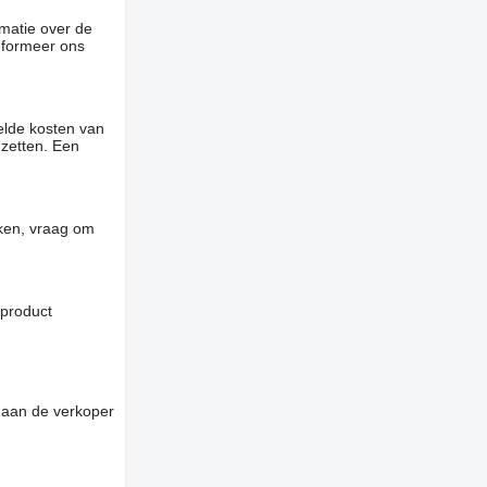
rmatie over de
informeer ons
elde kosten van
 zetten. Een
jken, vraag om
 product
 aan de verkoper