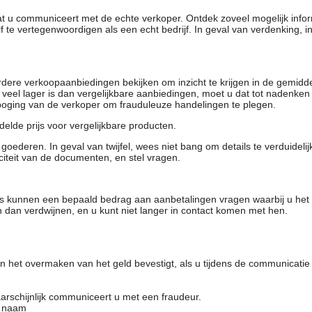
dat u communiceert met de echte verkoper. Ontdek zoveel mogelijk info
f te vertegenwoordigen als een echt bedrijf. In geval van verdenking, 
rdere verkoopaanbiedingen bekijken om inzicht te krijgen in de gemidd
t veel lager is dan vergelijkbare aanbiedingen, moet u dat tot nadenken
 poging van de verkoper om frauduleuze handelingen te plegen.
elde prijs voor vergelijkbare producten.
oederen. In geval van twijfel, wees niet bang om details te verduideli
citeit van de documenten, en stel vragen.
rs kunnen een bepaald bedrag aan aanbetalingen vragen waarbij u het
 dan verdwijnen, en u kunt niet langer in contact komen met hen.
 het overmaken van het geld bevestigt, als u tijdens de communicatie
arschijnlijk communiceert u met een fraudeur.
e naam