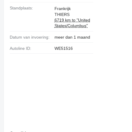
Standplaats:
Frankrijk
THIERS
6719 km to "United
States/Columbus"
Datum van invoering:
meer dan 1 maand
Autoline ID:
WE51516