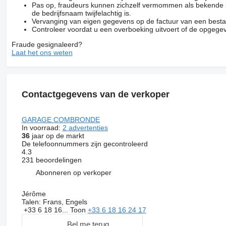
Pas op, fraudeurs kunnen zichzelf vermommen als bekende be
de bedrijfsnaam twijfelachtig is.
Vervanging van eigen gegevens op de factuur van een besta
Controleer voordat u een overboeking uitvoert of de opgegev
Fraude gesignaleerd?
Laat het ons weten
Contactgegevens van de verkoper
GARAGE COMBRONDE
In voorraad:
2 advertenties
36
jaar op de markt
De telefoonnummers zijn gecontroleerd
4.3
231 beoordelingen
Abonneren op verkoper
Jérôme
Talen:
Frans, Engels
+33 6 18 16...
Toon
+33 6 18 16 24 17
Bel me terug