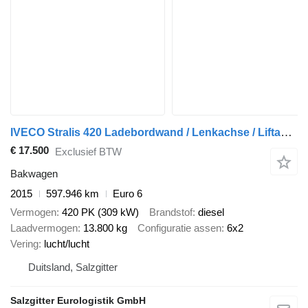
IVECO Stralis 420 Ladebordwand / Lenkachse / Liftachse + gesloten aanhangwagen
€ 17.500
Exclusief BTW
Bakwagen
2015
597.946 km
Euro 6
Vermogen
420 PK (309 kW)
Brandstof
diesel
Laadvermogen
13.800 kg
Configuratie assen
6x2
Vering
lucht/lucht
Duitsland, Salzgitter
Salzgitter Eurologistik GmbH