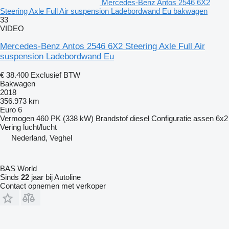
Mercedes-Benz Antos 2546 6X2
Steering Axle Full Air suspension Ladebordwand Eu bakwagen
33
VIDEO
Mercedes-Benz Antos 2546 6X2 Steering Axle Full Air
suspension Ladebordwand Eu
€ 38.400
Exclusief BTW
Bakwagen
2018
356.973 km
Euro 6
Vermogen
460 PK (338 kW)
Brandstof
diesel
Configuratie assen
6x2
Vering
lucht/lucht
Nederland, Veghel
BAS World
Sinds
22
jaar bij Autoline
Contact opnemen met verkoper