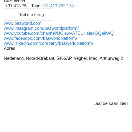
BAS World
+31 413 75...
Toon
+31 413 752 174
Bel me terug
www.basworld.com
www.instagram.com/basworldplatform/
www.youtube.com/channel/UClawvATEUiiIsleoGQeIlWQ
www.facebook.com/basworldplatform/
www.linkedin.com/company/basworldplatform/
Adres
Nederland, Noord-Brabant, 5466AP, Veghel, Mac. Arthurweg 2
Laat de kaart zien